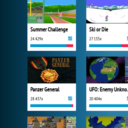
Summer Challenge
Ski or Die
24 429x
27 135x
Panzer General
UFO: E
28 437x
20 404x