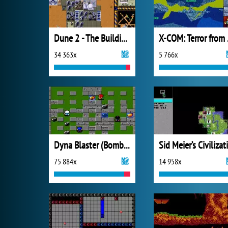
Dune 2 - The Building of a Dynasty
X-COM
34 363x
5 766x
Dyna Blaster (Bomberman)
75 884x
14 958x