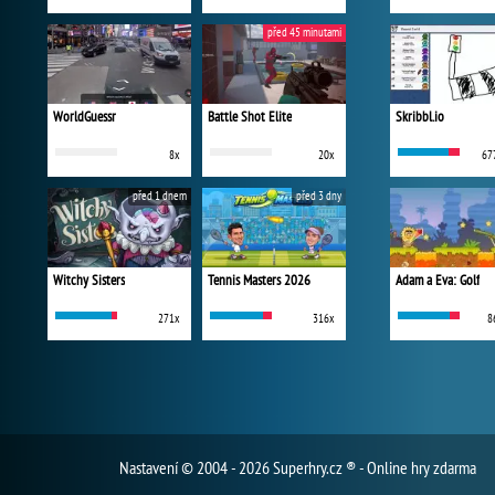
před 45 minutami
WorldGuessr
Battle Shot Elite
Skribbl.io
8x
20x
67
před 1 dnem
před 3 dny
Witchy Sisters
Tennis Masters 2026
Adam a Eva: Golf
271x
316x
8
Nastavení
© 2004 - 2026 Superhry.cz ® - Online hry zdarma