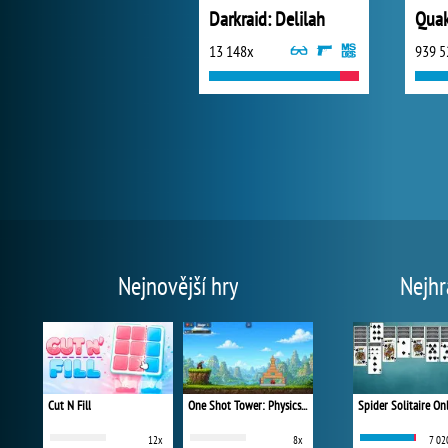
Darkraid: Delilah
Qua
13 148x
939 5
Nejnovější hry
Nejhr
Cut N Fill
One Shot Tower: Physics Destroyer
Spider Solitaire On
12x
8x
7 02