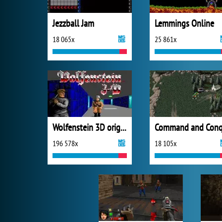
Jezzball Jam
Lemmings Online
18 065x
25 861x
Wolfenstein 3D original
196 578x
18 105x