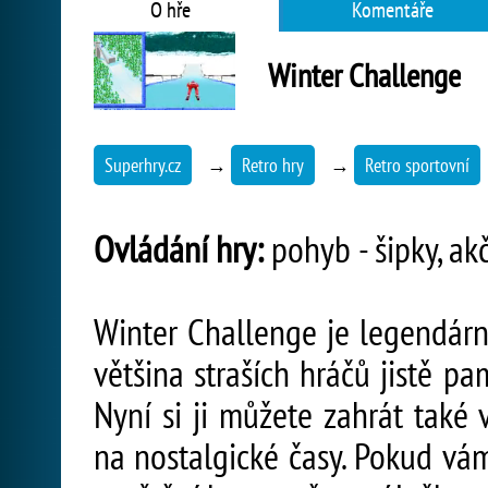
O hře
Komentáře
Winter Challenge
Superhry.cz
→
Retro hry
→
Retro sportovní
Ovládání hry:
pohyb - šipky, akč
Winter Challenge je legendární
většina straších hráčů jistě 
Nyní si ji můžete zahrát také
na nostalgické časy. Pokud vá