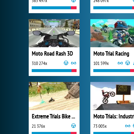
585 497x
248 097x
Moto Road Rash 3D
Moto Trial Racing
310 274x
101 599x
Extreme Trials Bike 2019
21 376x
73 005x