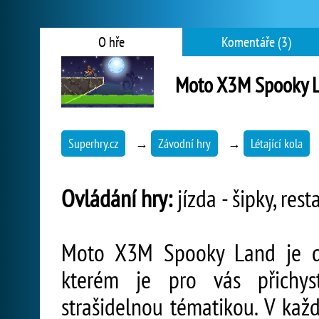
O hře
Komentáře (3)
Moto X3M Spooky 
Superhry.cz
→
Závodní hry
→
Létající kola
Ovládání hry:
jízda - šipky, rest
Moto X3M Spooky Land je da
kterém je pro vás přichys
strašidelnou tématikou. V ka