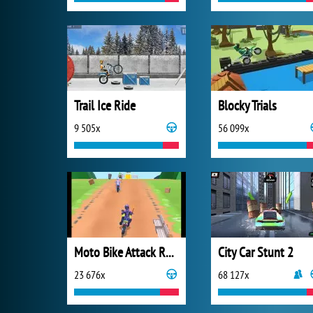
Trail Ice Ride
Blocky Trials
9 505x
56 099x
Moto Bike Attack Race Master
City Car Stunt 2
23 676x
68 127x