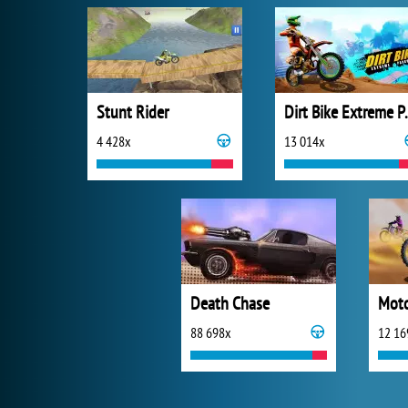
Stunt Rider
Dirt Bik
4 428x
13 014x
Death Chase
Moto
88 698x
12 16