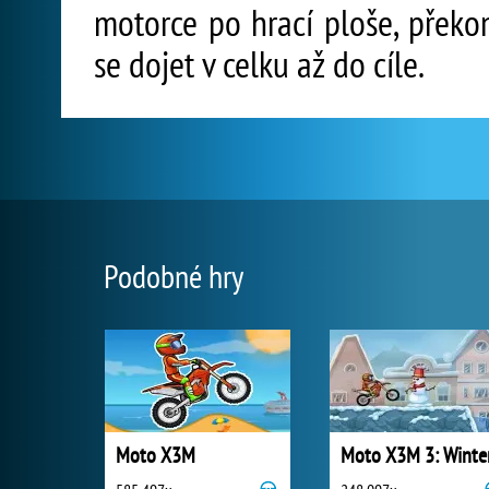
motorce po hrací ploše, překon
se dojet v celku až do cíle.
Podobné hry
Moto X3M
Moto X3M 3: Winte