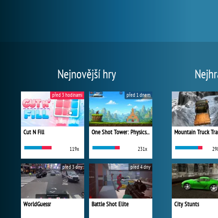
Nejnovější hry
Nejhr
před 3 hodinami
před 1 dnem
Cut N Fill
One Shot Tower: Physics Destroyer
Mountain Truck Tra
119x
231x
29
před 3 dny
před 4 dny
WorldGuessr
Battle Shot Elite
City Stunts