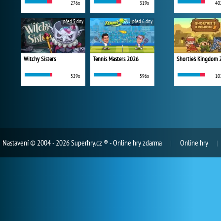
276x
319x
40
před 5 dny
před 6 dny
Witchy Sisters
Tennis Masters 2026
Shortie's Kingdom 
529x
596x
10
Nastavení
© 2004 - 2026 Superhry.cz ® - Online hry zdarma
Online hry