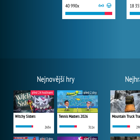
40 990x
18 35
Nejnovější hry
Nejhr
před 24 hodinami
před 2 dny
Witchy Sisters
Tennis Masters 2026
Mountain Truck Tra
265x
311x
29
před 3 dny
před 4 dny