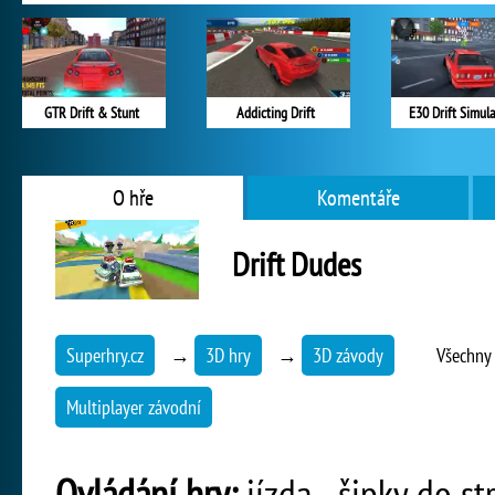
GTR Drift & Stunt
Addicting Drift
E30 Drift Simul
O hře
Komentáře
Drift Dudes
Superhry.cz
→
3D hry
→
3D závody
Všechny 
Multiplayer závodní
Ovládání hry:
jízda - šipky do st