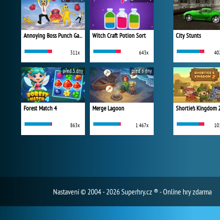
Annoying Boss Punch Game
Witch Craft Potion Sort
City Stunts
311x
643x
40
před 5 dny
před 6 dny
Forest Match 4
Merge Lagoon
Shortie's Kingdom 
863x
1 467x
10
Nastavení
© 2004 - 2026 Superhry.cz ® - Online hry zdarma