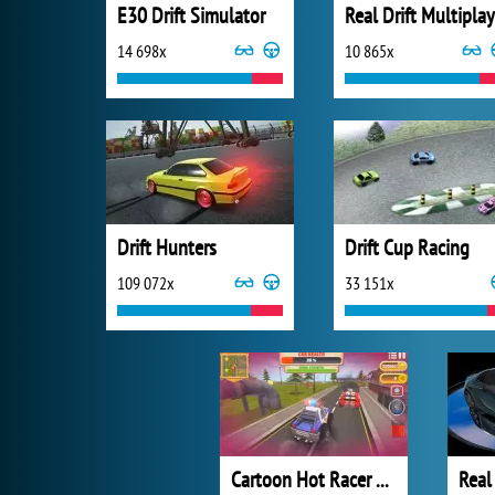
E30 Drift Simulator
Real Drift Multiplay
14 698x
10 865x
Drift Hunters
Drift Cup Racing
109 072x
33 151x
Cartoon Hot Racer 3D
Real 