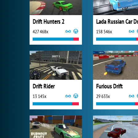
Drift Hunters 2
427 468x
158 546x
Drift Rider
Furious Drift
13 145x
29 633x