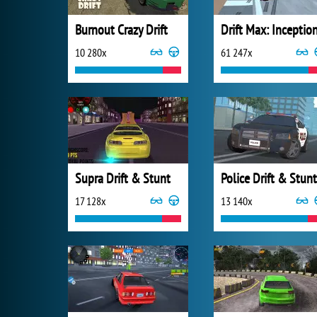
Burnout Crazy Drift
Drift Max: Inceptio
10 280x
61 247x
Supra Drift & Stunt
Police Drift & Stunt
17 128x
13 140x