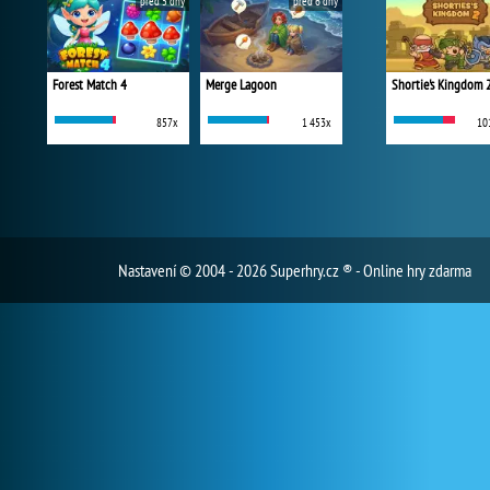
před 5 dny
před 6 dny
Forest Match 4
Merge Lagoon
Shortie's Kingdom 
857x
1 453x
10
Nastavení
© 2004 - 2026 Superhry.cz ® - Online hry zdarma