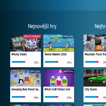
Nejnovější hry
Nejhr
před 15 hodinami
před 2 dny
Witchy Sisters
Tennis Masters 2026
Mountain Truck Tra
235x
291x
29
před 3 dny
před 4 dny
Annoying Boss Punch Game
Witch Craft Potion Sort
City Stunts
306x
634x
40