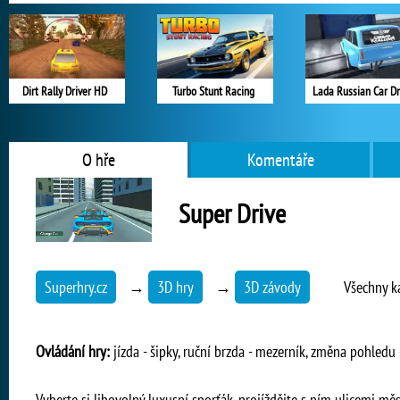
Dirt Rally Driver HD
Turbo Stunt Racing
Lada Russian Car Dr
O hře
Komentáře
Super Drive
Superhry.cz
→
3D hry
→
3D závody
Všechny k
Ovládání hry:
jízda - šipky, ruční brzda - mezerník, změna pohledu 
Vyberte si libovolný luxusní sporťák, projíždějte s ním ulicemi mě