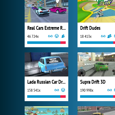
Real Cars Extreme Racing
Drift Dudes
46 724x
18 413x
Lada Russian Car Drift
Supra Drift 3D
158 541x
190 998x