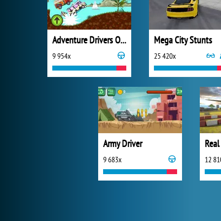
Adventure Drivers Online
Mega City Stunts
9 954x
25 420x
Army Driver
9 683x
12 81