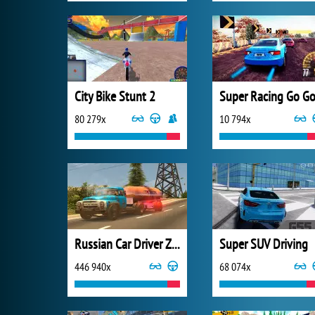
City Bike Stunt 2
80 279x
10 794x
Russian Car Driver ZIL 130
Super SUV Driving
446 940x
68 074x