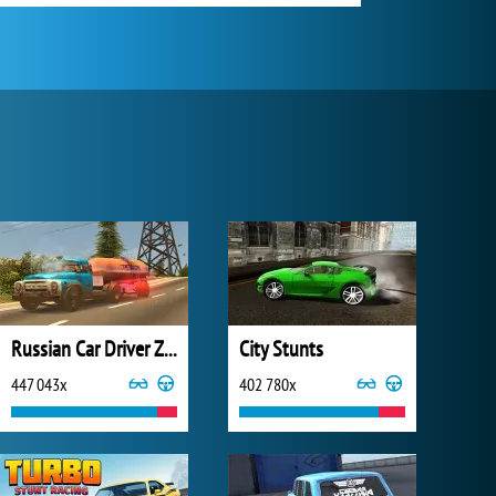
Russian Car Driver ZIL 130
City Stunts
447 043x
402 780x