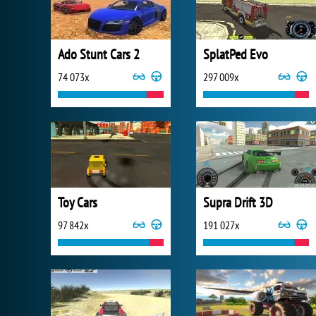
Ado Stunt Cars 2
SplatPed Evo
74 073x
297 009x
Toy Cars
Supra Drift 3D
97 842x
191 027x