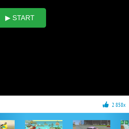
▶ START
2 858x