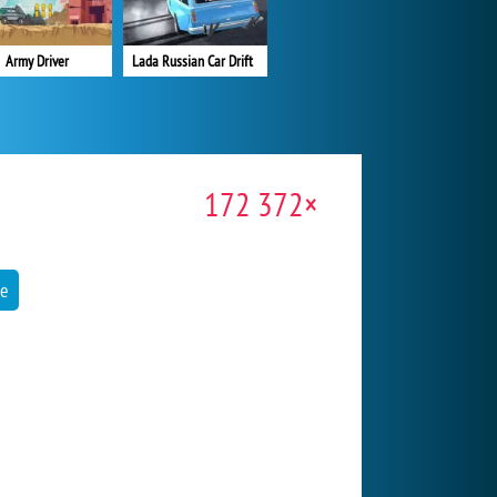
Army Driver
Lada Russian Car Drift
172 372×
ve