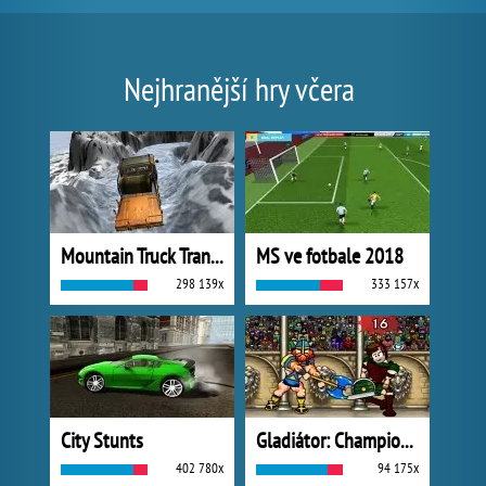
Nejhranější hry včera
Mountain Truck Transport
MS ve fotbale 2018
298 139x
333 157x
City Stunts
Gladiátor: Champions Sprint
402 780x
94 175x