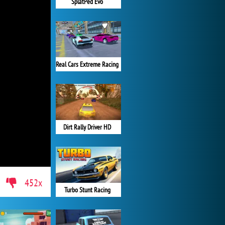
SplatPed Evo
Real Cars Extreme Racing
Dirt Rally Driver HD
452x
Turbo Stunt Racing