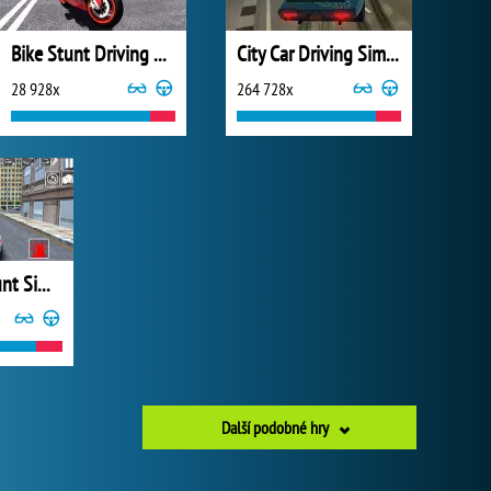
Bike Stunt Driving Simulator 3D
City Car Driving Simulator 3
28 928x
264 728x
Police Car Stunt Simulator
Další podobné hry