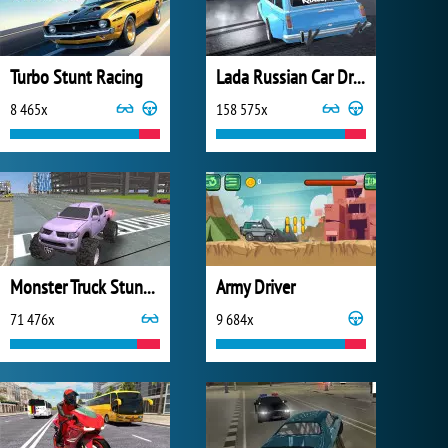
Turbo Stunt Racing
Lada Russian Car Drift
8 465x
158 575x
Monster Truck Stunts Driving Simulator
Army Driver
71 476x
9 684x