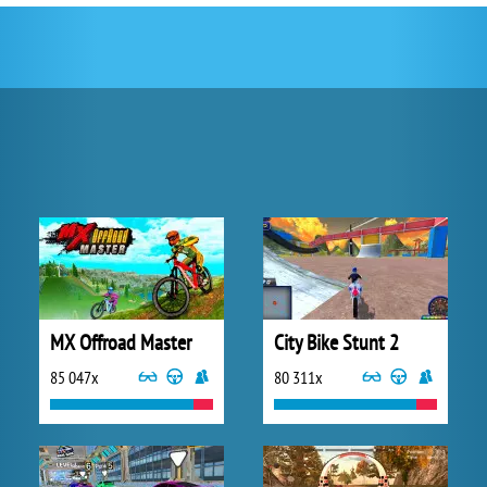
MX Offroad Master
City Bike Stunt 2
85 047x
80 311x