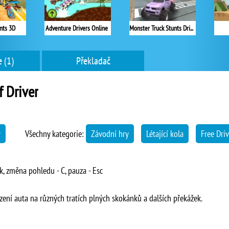
unts 3D
Adventure Drivers Online
Monster Truck Stunts Driving Simulator
 (1)
Překladač
 Driver
y
Všechny kategorie:
Závodní hry
Létající kola
Free Dri
ík, změna pohledu - C, pauza - Esc
ízení auta na různých tratích plných skokánků a dalších překážek.