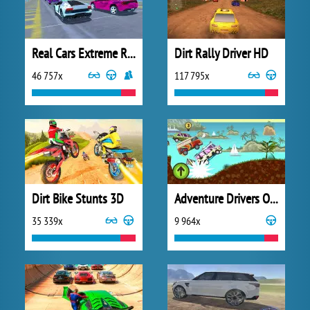
Real Cars Extreme Racing
Dirt Rally Driver HD
46 757x
117 795x
Dirt Bike Stunts 3D
Adventure Drivers Online
35 339x
9 964x