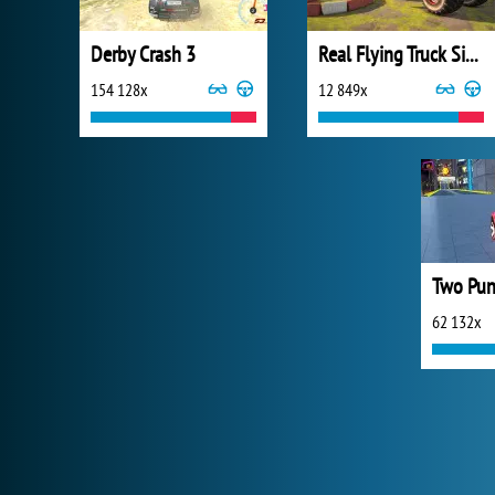
Derby Crash 3
Real Flying Truck Simulator 3D
154 128x
12 849x
Two Pun
62 132x