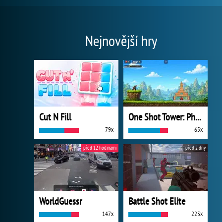
Nejnovější hry
Cut N Fill
One Shot Tower: Physics Destroyer
79x
65x
před 12 hodinami
před 2 dny
WorldGuessr
Battle Shot Elite
147x
223x