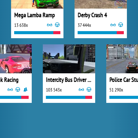
Mega Lamba Ramp
Derby Crash 4
13 638x
37 444x
k Racing
Intercity Bus Driver 3D
103 543x
51 290x