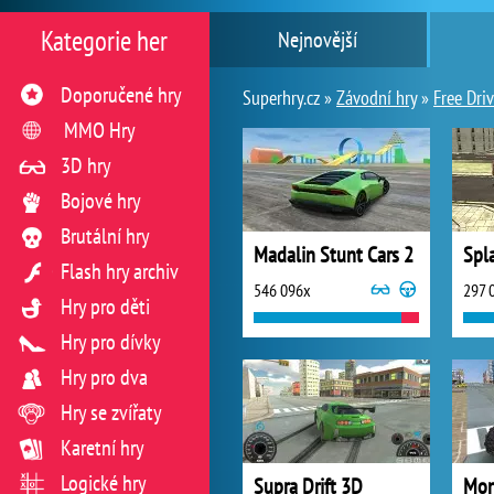
Kategorie her
Nejnovější
Doporučené hry
Superhry.cz »
Závodní hry
»
Free Dri
MMO Hry
3D hry
Bojové hry
Brutální hry
Madalin Stunt Cars 2
Spl
Flash hry archiv
546 096x
297 
Hry pro děti
Hry pro dívky
Hry pro dva
Hry se zvířaty
Karetní hry
Logické hry
Supra Drift 3D