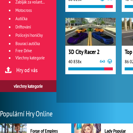
Zabiják za volantem
Motocross
Autíčka
Driftování
Policejní honičky
Bourací autíčka
Free Drive
3D City Racer 2
Top
Všechny kategorie
40 838x
86 0
Hry od vás
všechny kategorie
Populární Hry Online
Forge of Empires
Lady Popular