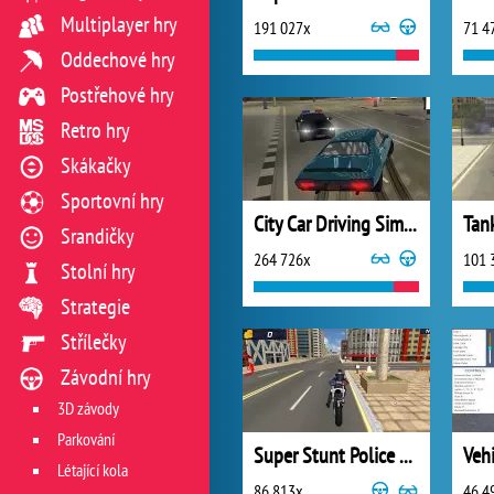
Multiplayer hry
191 027x
71 4
Oddechové hry
Postřehové hry
Retro hry
Skákačky
Sportovní hry
City Car Driving Simulator 3
Tan
Srandičky
264 726x
101 
Stolní hry
Strategie
Střílečky
Závodní hry
3D závody
Parkování
Super Stunt Police Bike Simulator 3D
Veh
Létající kola
86 813x
46 4