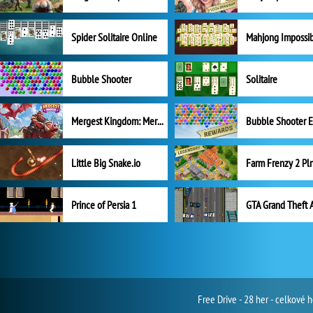
Spider Solitaire Online
Mahjong Impossi
Bubble Shooter
Solitaire
Mergest Kingdom: Merge Puzzle
Little Big Snake.io
Prince of Persia 1
GTA Grand Theft 
Free Drive - 28 her - celkové