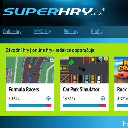
Online hry
MMO Hry
Plné hry
Profily
Závodní hry | online hry - redakce doporučuje
Formula Racers
Car Park Simulator
Rock 
3 164x
14 311x
4 321x
Hr