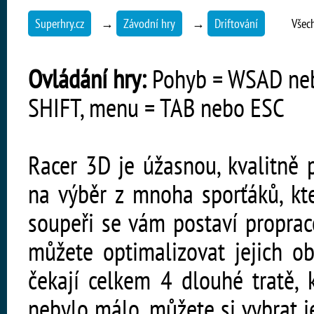
Superhry.cz
→
Závodní hry
→
Driftování
Všec
Ovládání hry:
Pohyb = WSAD nebo
SHIFT, menu = TAB nebo ESC
Racer 3D je úžasnou, kvalitně 
na výběr z mnoha sporťáků, kt
soupeři se vám postaví proprac
můžete optimalizovat jejich o
čekají celkem 4 dlouhé tratě, 
nebylo málo, můžete si vybrat j