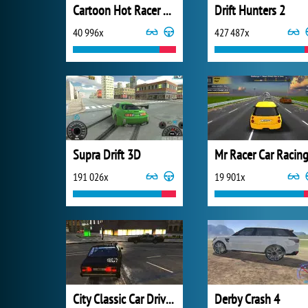
Cartoon Hot Racer 3D
Drift Hunters 2
40 996x
427 487x
Supra Drift 3D
Mr Racer Car Racin
191 026x
19 901x
City Classic Car Driving
Derby Crash 4