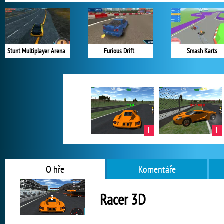
Stunt Multiplayer Arena
Furious Drift
Smash Karts
O hře
Komentáře
Racer 3D