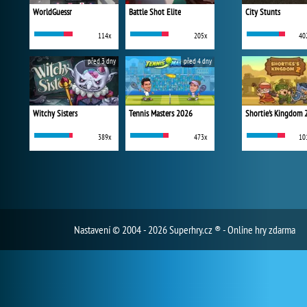
WorldGuessr
Battle Shot Elite
City Stunts
114x
205x
40
před 3 dny
před 4 dny
Witchy Sisters
Tennis Masters 2026
Shortie's Kingdom 
389x
473x
10
Nastavení
© 2004 - 2026 Superhry.cz ® - Online hry zdarma