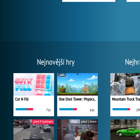
Nejnovější hry
Nejhr
Cut N Fill
One Shot Tower: Physics Destroyer
Mountain Truck Tra
71x
61x
29
před 9 hodinami
před 1 dnem