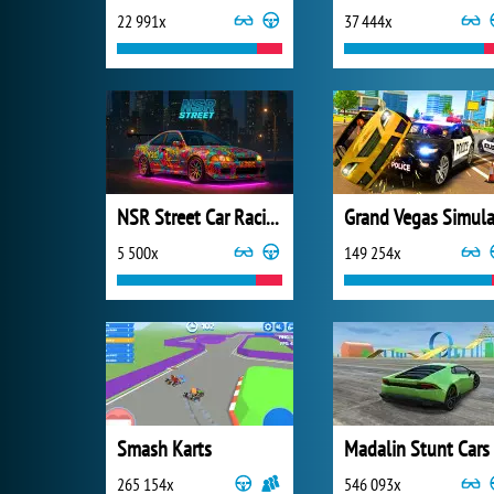
22 991x
37 444x
NSR Street Car Racing
5 500x
149 254x
Smash Karts
Madalin Stunt Cars
265 154x
546 093x