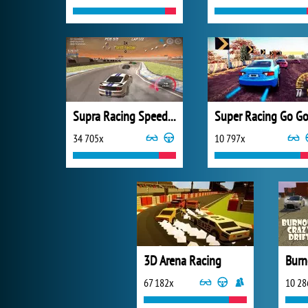
Supra Racing Speed Turbo Drift
34 705x
10 797x
3D Arena Racing
Burn
67 182x
10 28