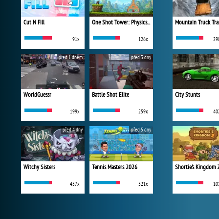
Cut N Fill
One Shot Tower: Physics Destroyer
Mountain Truck Tra
91x
126x
29
před 1 dnem
před 3 dny
WorldGuessr
Battle Shot Elite
City Stunts
199x
259x
40
před 4 dny
před 5 dny
Witchy Sisters
Tennis Masters 2026
Shortie's Kingdom 
457x
521x
10