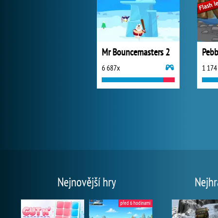
Mr Bouncemasters 2
Pebb
6 687x
1 174
Nejnovější hry
Nejhr
před 6 hodinami