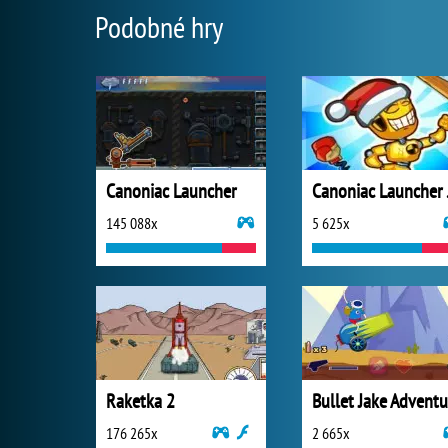
Podobné hry
Canoniac Launcher
Can
145 088x
5 625x
Raketka 2
Bullet Jake Adventu
176 265x
2 665x