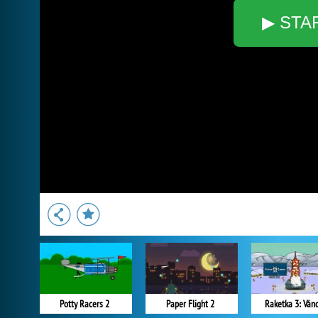
▶ STA
Potty Racers 2
Paper Flight 2
Raketka 3: Ván