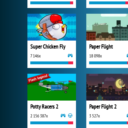
Super Chicken Fly
Paper Flight
7 146x
18 098x
Potty Racers 2
Paper Flight 2
2 156 387x
3 527x