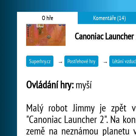
O hře
Komentáře (14)
Canoniac Launcher
Superhry.cz
→
Postřehové hry
→
Létání vzdu
Ovládání hry:
myší
Malý robot Jimmy je zpět v
"Canoniac Launcher 2". Na kon
země na neznámou planetu ve