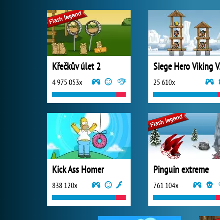
Křečkův úlet 2
Sieg
4 975 053x
25 610x
Kick Ass Homer
Pinguin extreme
838 120x
761 104x