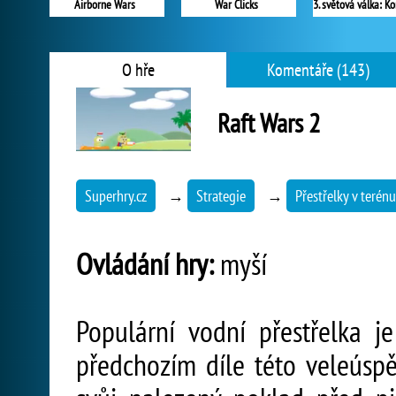
Airborne Wars
War Clicks
O hře
Komentáře (143)
Raft Wars 2
Superhry.cz
→
Strategie
→
Přestřelky v terénu
Ovládání hry:
myší
Populární vodní přestřelka j
předchozím díle této veleúspě