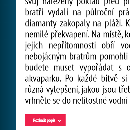
svůj nalezený poklad před pi
bratři vydali na půlroční pr
diamanty zakopaly na pláži. K
nemilé překvapení. Na místě, k
jejich nepřítomnosti obří v
nebojácným bratrům pomohli z
budete muset vypořádat s o
akvaparku. Po každé bitvě s
různá vylepšení, jakou jsou tře
vrhněte se do nelítostné vodní 
Rozbalit popis