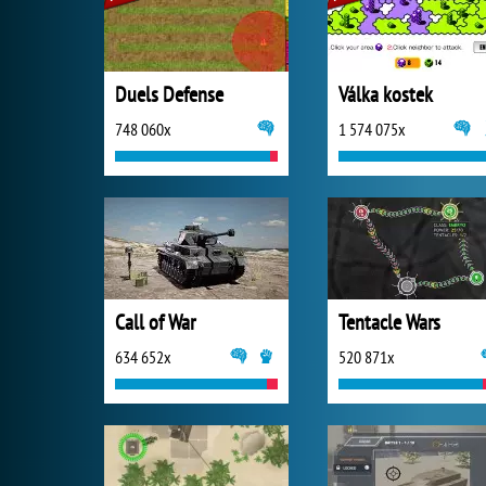
Duels Defense
Válka kostek
748 060x
1 574 075x
Call of War
Tentacle Wars
634 652x
520 871x