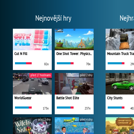
Nejnovější hry
Nejhr
Cut N Fill
One Shot Tower: Physics Destroyer
Mountain Truck Tra
82x
70x
29
před 17 hodinami
před 2 dny
WorldGuessr
Battle Shot Elite
City Stunts
173x
237x
40
před 3 dny
před 4 dny