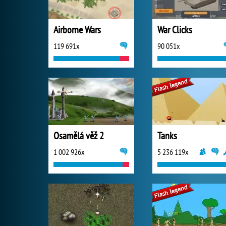
Airborne Wars
War Clicks
119 691x
90 051x
Osamělá věž 2
Tanks
1 002 926x
5 236 119x