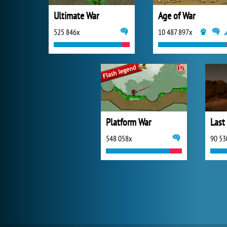
Ultimate War
Age of War
525 846x
10 487 897x
Platform War
Last
548 058x
90 53