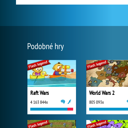
Podobné hry
Raft Wars
World Wars 2
4 163 844x
805 093x