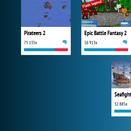
Pirateers 2
Epic Battle Fantasy 2
75 135x
16 913x
Seafigh
32 885x