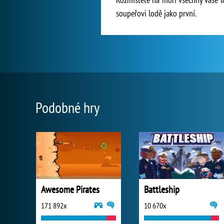
soupeřovi lodě jako první.
Podobné hry
Awesome Pirates
Battleship
171 892x
10 670x