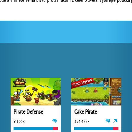
Pirate Defense
Cake Pirate
9 165x
354 422x