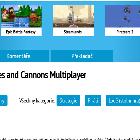
Epic Battle Fantasy
Steamlands
Pirateers 2
Komentáře
Překladač
es and Cannons Multiplayer
hry
Všechny kategorie:
Strategie
Piráti
Lodě (stolní hra)
dě a vrhněte se na bitvu proti hráčům z celého světa. Vybírejte políčka