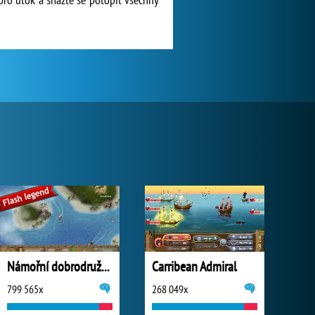
Námořní dobrodružství
Carribean Admiral
799 565x
268 049x