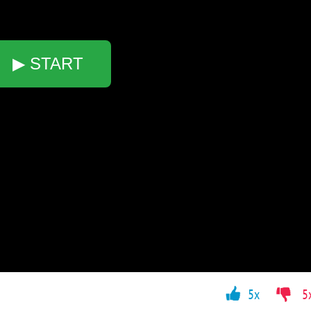
▶ START
5x
5