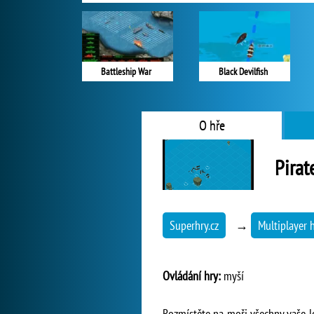
Battleship War
Black Devilfish
O hře
Pirat
Superhry.cz
→
Multiplayer 
Ovládání hry:
myší
Rozmístěte na moři všechny vaše lo