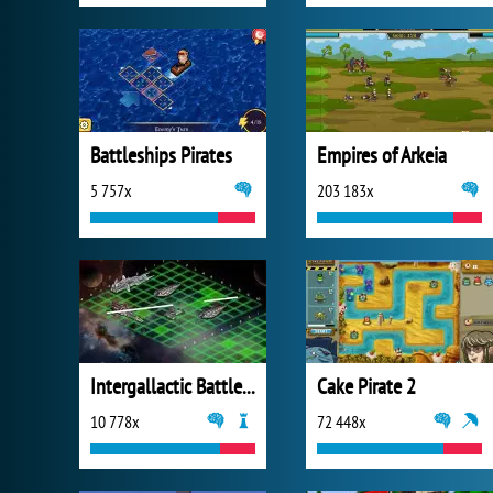
Battleships Pirates
Empires of Arkeia
5 757x
203 183x
Intergallactic Battleship
Cake Pirate 2
10 778x
72 448x