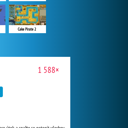
Cake Pirate 2
1 588×
 pro útok a snažte se potopit všechny