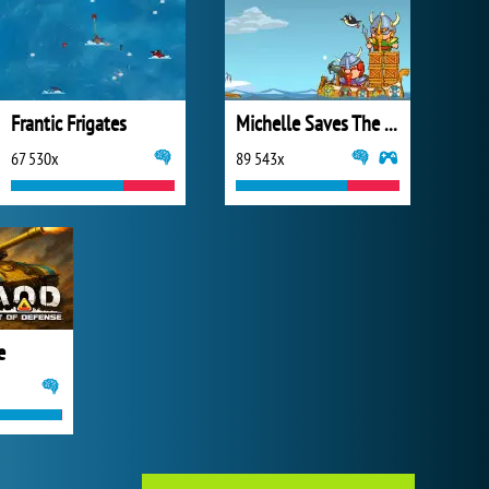
Frantic Frigates
Michelle Saves The World 2
67 530x
89 543x
e