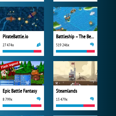
PirateBattle.io
Battleship – The Beginning
27 474x
519 246x
Epic Battle Fantasy
Steamlands
8 799x
13 479x