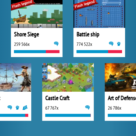
Shore Siege
Battle ship
259 566x
774 522x
t
Castle Craft
Art of Defens
67 767x
26 786x