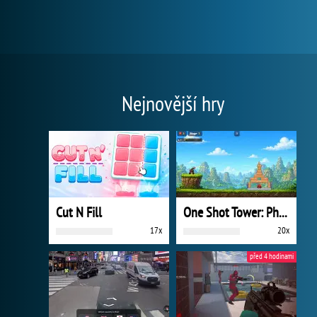
Nejnovější hry
Cut N Fill
One Shot Tower: Physics Destroyer
17x
20x
před 4 hodinami