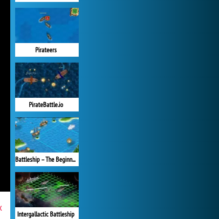
Pirateers
PirateBattle.io
Battleship – The Beginning
x
Intergallactic Battleship