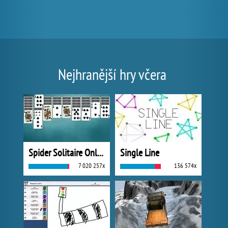
Nejhranější hry včera
Spider Solitaire Online
Single Line
7 020 257x
136 574x