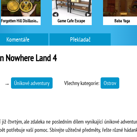
Forgotten Hill Disillusion: The Library
Game Cafe Escape
Baba Yaga
Komentáře
Překladač
in Nowhere Land 4
→
Únikové adventury
Všechny kategorie:
Ostrov
 již čtvrtým, ale zdaleka ne posledním dílem vynikající únikové adventu
ět potřebuje vaší pomoc. Sbírejte užitečné předměty, řešte různé háda