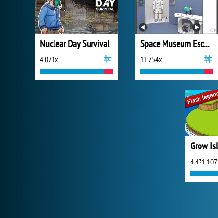
Nuclear Day Survival
Space Museum Escape
4 071x
11 754x
Grow Is
4 431 107