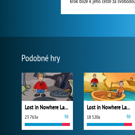
krok blíže k jeho cestě za svobodou
Podobné hry
Lost in Nowhere Land 5
Lost in Nowhere Land 6
23 763x
18 520x