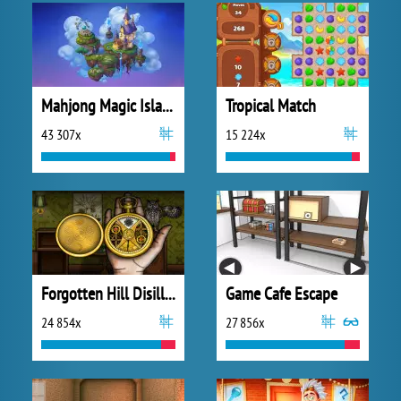
Mahjong Magic Islands
Tropical Match
43 307x
15 224x
Forgotten Hill Disillusion: The Library
Game Cafe Escape
24 854x
27 856x