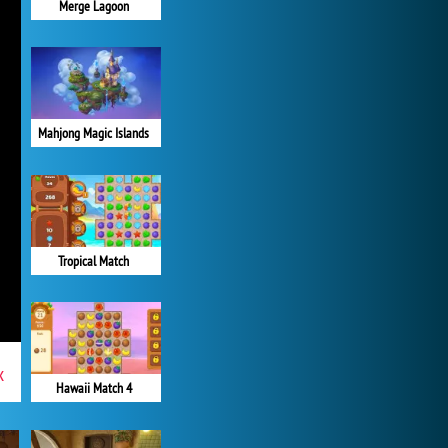
Merge Lagoon
Mahjong Magic Islands
Tropical Match
x
Hawaii Match 4