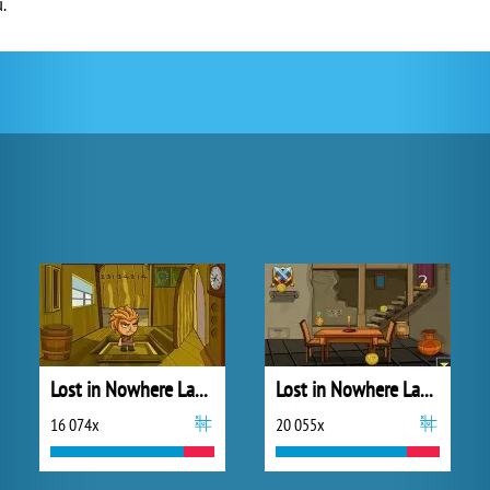
.
Lost in Nowhere Land 3
Lost in Nowhere Land 7
16 074x
20 055x