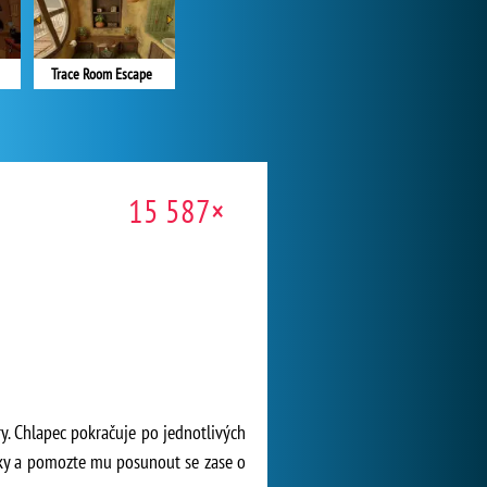
Trace Room Escape
15 587×
ry. Chlapec pokračuje po jednotlivých
nky a pomozte mu posunout se zase o