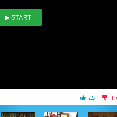
▶ START
22x
14