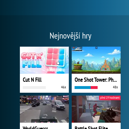
Nejnovější hry
Cut N Fill
One Shot Tower: Physics Destroyer
46x
48x
před 19 hodinami
WorldGuessr
Battle Shot Elite