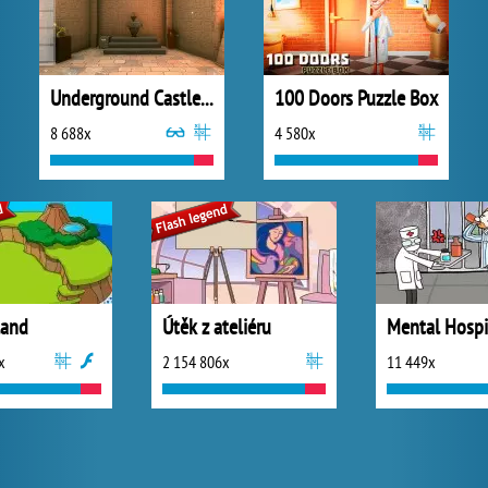
Underground Castle Room Escape
100 Doors Puzzle Box
8 688x
4 580x
land
Útěk z ateliéru
x
2 154 806x
11 449x