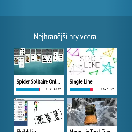
Nejhranější hry včera
Spider Solitaire Online
Single Line
7 021 613x
136 598x
Skribbl.io
Mountain Truck Transport