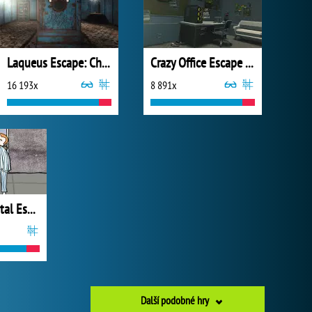
Laqueus Escape: Chapter III
Crazy Office Escape Part 1
16 193x
8 891x
Mental Hospital Escape
Další podobné hry