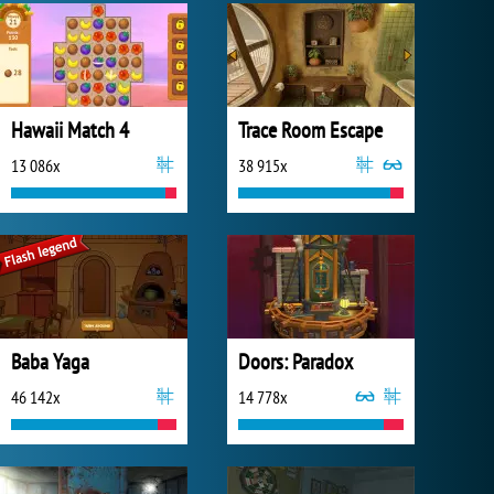
Hawaii Match 4
Trace Room Escape
13 086x
38 915x
Baba Yaga
Doors: Paradox
46 142x
14 778x