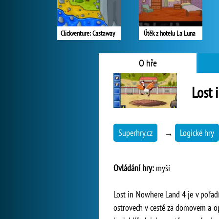
Clickventure: Castaway
Útěk z hotelu La Luna
O hře
Lost 
Superhry.cz
→
Logické hry
Ovládání hry:
myší
Lost in Nowhere Land 4 je v pořadí
ostrovech v cestě za domovem a op