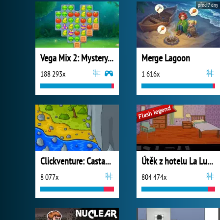
před 7 dny
Vega Mix 2: Mystery of Island
Merge Lagoon
188 293x
1 616x
Clickventure: Castaway
Útěk z hotelu La Luna
8 077x
804 474x