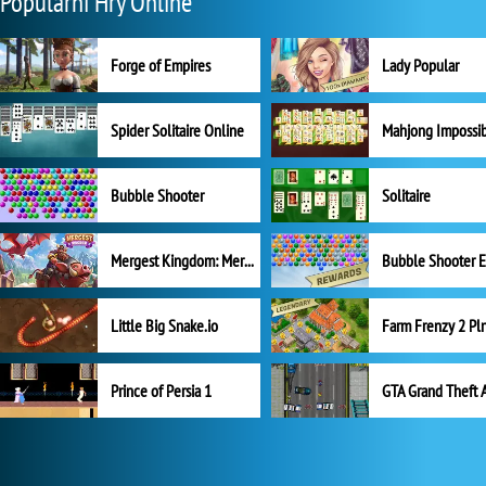
Populární Hry Online
Forge of Empires
Lady Popular
Spider Solitaire Online
Mahjong Impossi
Bubble Shooter
Solitaire
Mergest Kingdom: Merge Puzzle
Little Big Snake.io
Prince of Persia 1
GTA Grand Theft 