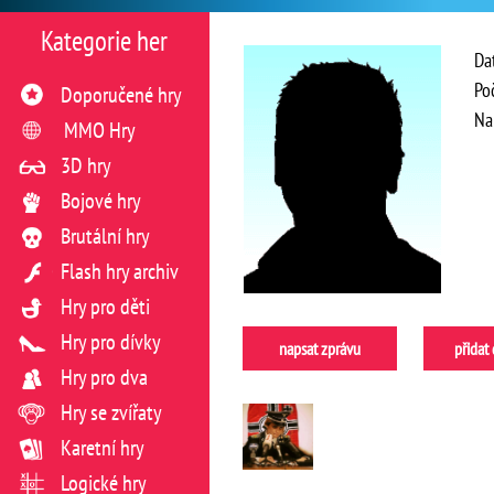
Kategorie her
Da
Po
Doporučené hry
Na
MMO Hry
3D hry
Bojové hry
Brutální hry
Flash hry archiv
Hry pro děti
Hry pro dívky
napsat zprávu
přidat
Hry pro dva
Hry se zvířaty
Karetní hry
Logické hry