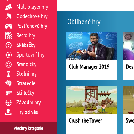
Multiplayer hry
Oddechové hry
Oblíbené hry
Postřehové hry
Retro hry
Skákačky
Sportovní hry
Srandičky
Club Manager 2019
Des
Stolní hry
Strategie
Střílečky
Závodní hry
Hry od vás
Crush the Tower
Swo
všechny kategorie