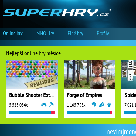
Online hry
MMO Hry
Plné hry
Profily
Nejlepší online hry měsíce
Bubble Shooter Extreme
Forge of Empires
5 525 034x
1 165 733x
7 021 
nevimjmeno2