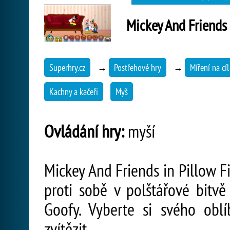
Mickey And Friends 
Superhry.cz
→
Postřehové hry
→
Míření na cíl
Kachny a kačeři
Myš
Ovládání hry:
myší
Mickey And Friends in Pillow F
proti sobě v polštářové bitv
Goofy. Vyberte si svého obl
zvítězit.