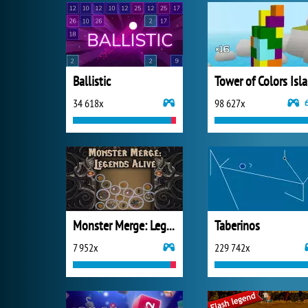
Ballistic
To
34 618x
98 627x
Monster Merge: Legends Alive
Taberinos
7 952x
229 742x