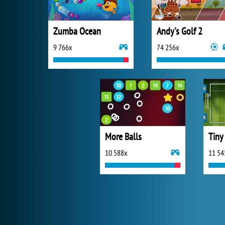
Zumba Ocean
Andy's Golf 2
9 766x
74 256x
More Balls
Tiny
10 588x
11 54