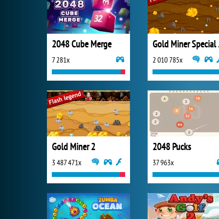
2048 Cube Merge
Gold
7 281x
2 010 785x
Gold Miner 2
2048 Pucks
3 487 471x
37 963x