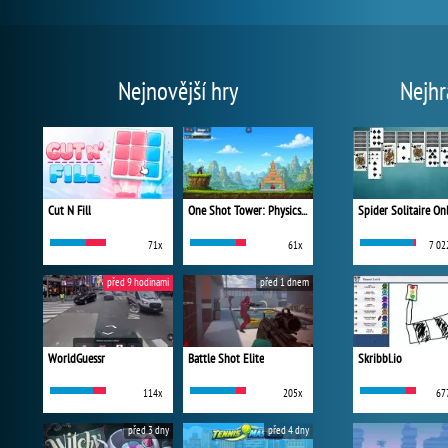
Nejnovější hry
Nejhr
Cut N Fill
One Shot Tower: Physics Destroyer
Spider Solitaire On
71x
61x
7 02
před 9 hodinami
před 1 dnem
WorldGuessr
Battle Shot Elite
Skribbl.io
114x
205x
67
před 3 dny
před 4 dny