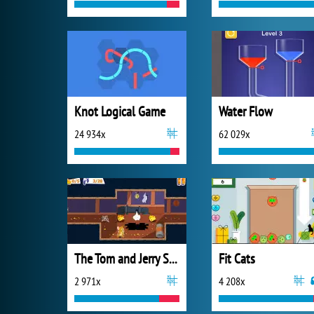
Knot Logical Game
Water Flow
24 934x
62 029x
The Tom and Jerry Show Cheese Dash
Fit Cats
2 971x
4 208x