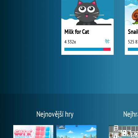
Milk for Cat
4 332x
525 8
Nejnovější hry
Nejhr