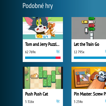
Podobné hry
Tom and Jerry Puzzle Escape
Let the Train Go
62 769x
12 795x
Push Push Cat
Pin M
5 316x
5 234x