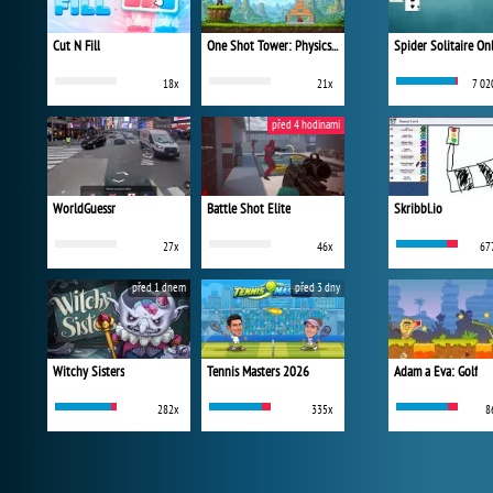
Cut N Fill
One Shot Tower: Physics Destroyer
Spider Solitaire On
18x
21x
7 02
před 4 hodinami
WorldGuessr
Battle Shot Elite
Skribbl.io
27x
46x
67
před 1 dnem
před 3 dny
Witchy Sisters
Tennis Masters 2026
Adam a Eva: Golf
282x
335x
8