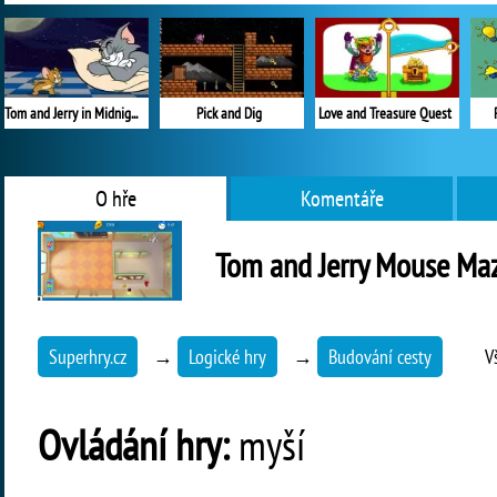
Tom and Jerry in Midnight Snack
Pick and Dig
Love and Treasure Quest
O hře
Komentáře
Tom and Jerry Mouse Ma
Superhry.cz
→
Logické hry
→
Budování cesty
V
Ovládání hry:
myší