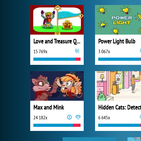
Love and Treasure Quest
Power Light Bulb
15 769x
3 067x
Max and Mink
24 182x
6 645x