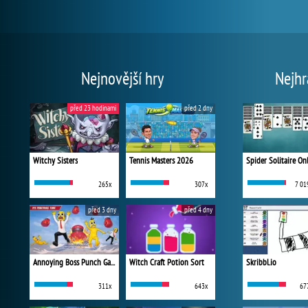
Nejnovější hry
Nejhr
před 23 hodinami
před 2 dny
Witchy Sisters
Tennis Masters 2026
Spider Solitaire On
265x
307x
7 01
před 3 dny
před 4 dny
Annoying Boss Punch Game
Witch Craft Potion Sort
Skribbl.io
311x
643x
67