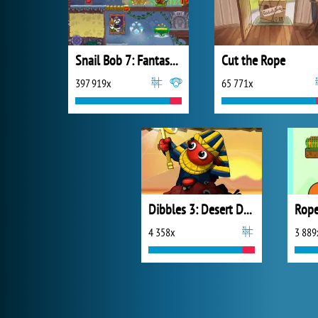
Snail Bob 7: Fantasy Story
Cut the Rope
397 919x
65 771x
Dibbles 3: Desert Despair
Rope
4 358x
3 889