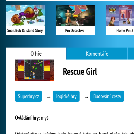
Snail Bob 8: Island Story
Pin Detective
Home Pin 2
O hře
Komentáře
Rescue Girl
Superhry.cz
→
Logické hry
→
Budování cesty
Ovládání hry:
myší
Odstraňujte v každém kole kovové tyče na hrací ploše tak, ab