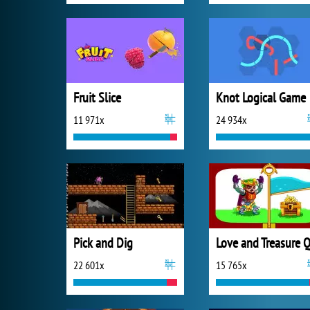
Fruit Slice
Knot Logical Game
11 971x
24 934x
Pick and Dig
22 601x
15 765x