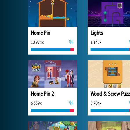
Home Pin
Lights
10 974x
1 145x
Home Pin 2
Wood & Screw Puzz
6 339x
5 704x