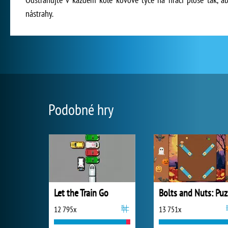
nástrahy.
Podobné hry
Let the Train Go
B
12 795x
13 751x