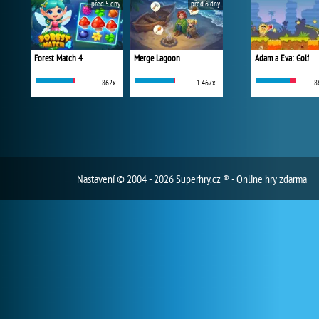
před 5 dny
před 6 dny
Forest Match 4
Merge Lagoon
Adam a Eva: Golf
862x
1 467x
8
Nastavení
© 2004 - 2026 Superhry.cz ® - Online hry zdarma