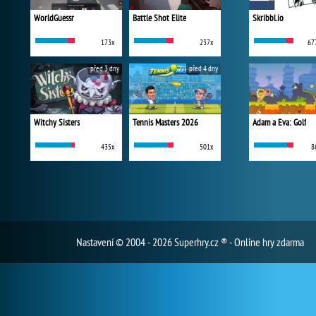
WorldGuessr
Battle Shot Elite
Skribbl.io
173x
237x
67
před 3 dny
před 4 dny
Witchy Sisters
Tennis Masters 2026
Adam a Eva: Golf
435x
501x
8
Nastavení
© 2004 - 2026 Superhry.cz ® - Online hry zdarma