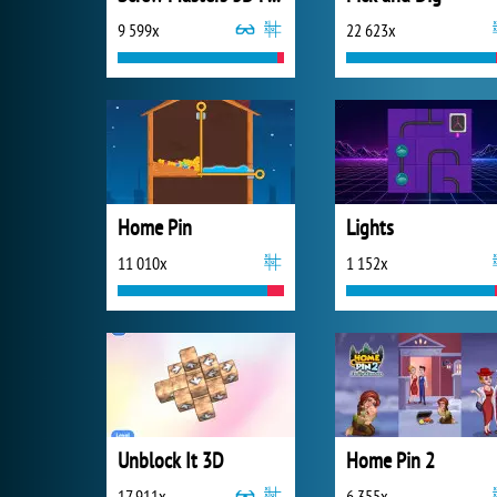
9 599x
22 623x
Home Pin
Lights
11 010x
1 152x
Unblock It 3D
Home Pin 2
17 911x
6 355x