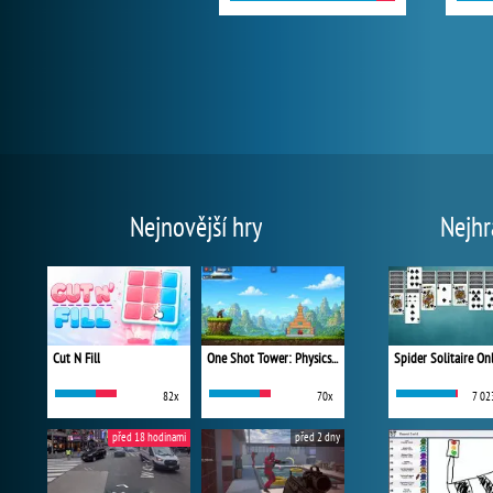
Nejnovější hry
Nejhr
Cut N Fill
One Shot Tower: Physics Destroyer
Spider Solitaire On
82x
70x
7 02
před 18 hodinami
před 2 dny