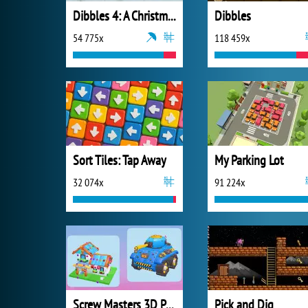
Dibbles 4: A Christmas Crisis
Dibbles
54 775x
118 459x
Sort Tiles: Tap Away
My Parking Lot
32 074x
91 224x
Screw Masters 3D Puzzle
Pick and Dig