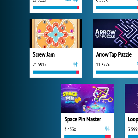
Screw Jam
Arrow Tap Puzzle
21 591x
11 377x
Space Pin Master
Loop
3 453x
3 599