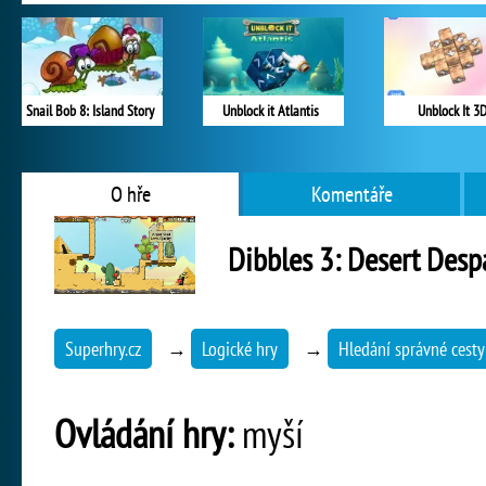
Snail Bob 8: Island Story
Unblock it Atlantis
Unblock It 3
O hře
Komentáře
Dibbles 3: Desert Desp
Superhry.cz
→
Logické hry
→
Hledání správné cesty
Ovládání hry:
myší