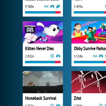
9 580x
5 493x
Kitten Never Dies
Obby Survive Parko
2 832x
5 518x
Horseback Survival
Zrist
2 337x
2 359x