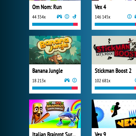
Om Nom: Run
Vex 4
44 354x
146 145x
Banana Jungle
Stickman Boost 2
18 213x
102 681x
Italian Brainrot Survive Parkour
Vex 9