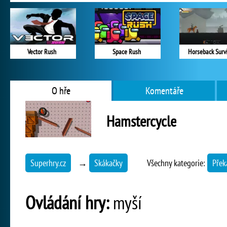
Vector Rush
Space Rush
Horseback Survi
O hře
Komentáře
Hamstercycle
Superhry.cz
→
Skákačky
Všechny kategorie:
Přek
Ovládání hry:
myší