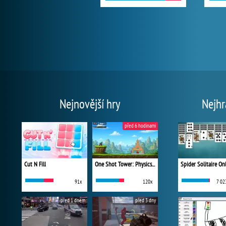
Nejnovější hry
Nejhr
před 6 hodinami
Cut N Fill
One Shot Tower: Physics Destroyer
Spider Solitaire On
91x
120x
7 02
před 1 dnem
před 3 dny