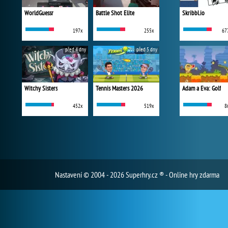
WorldGuessr
Battle Shot Elite
Skribbl.io
197x
255x
67
před 4 dny
před 5 dny
Witchy Sisters
Tennis Masters 2026
Adam a Eva: Golf
452x
519x
8
Nastavení
© 2004 - 2026 Superhry.cz ® - Online hry zdarma