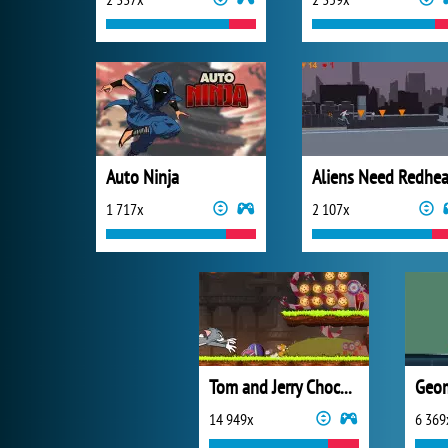
Auto Ninja
1 717x
2 107x
Tom and Jerry Chocolate Chase
Geom
14 949x
6 369