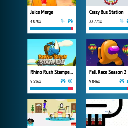
Juice Merge
Crazy Bus Station
4 070x
22 771x
Rhino Rush Stampede Online
Fall Race Season 2
9 516x
9 046x