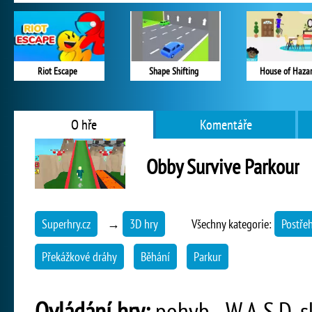
Riot Escape
Shape Shifting
House of Haza
O hře
Komentáře
Obby Survive Parkour
Superhry.cz
→
3D hry
Všechny kategorie:
Postře
Překážkové dráhy
Běhání
Parkur
Ovládání hry:
pohyb - W,A,S,D, s