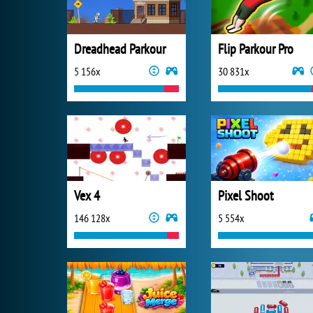
Dreadhead Parkour
Flip Parkour Pro
5 156x
30 831x
Vex 4
Pixel Shoot
146 128x
5 554x