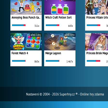
Annoying Boss Punch Game
Witch Craft Potion Sort
311x
643x
3
před 5 dny
před 6 dny
Forest Match 4
Merge Lagoon
Princess Bride Mag
863x
1 467x
1
Nastavení
© 2004 - 2026 Superhry.cz ® - Online hry zdarma