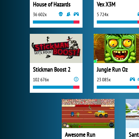
House of Hazards
Vex X3M
36 602x
5 724x
Stickman Boost 2
Jungle Run Oz
102 676x
23 085x
Awesome Run
Sant