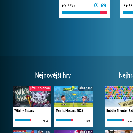
65 779x
2 633
Nejnovější hry
Nejhr
před 23 hodinami
před 2 dny
Witchy Sisters
Tennis Masters 2026
Bubble Shooter Ex
265x
310x
5 52
před 3 dny
před 4 dny