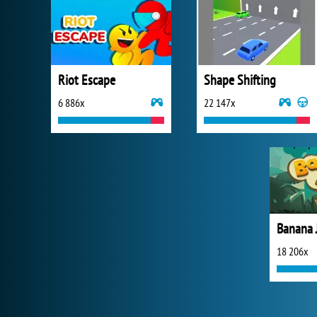
Riot Escape
Shape Shifting
6 886x
22 147x
Banana 
18 206x