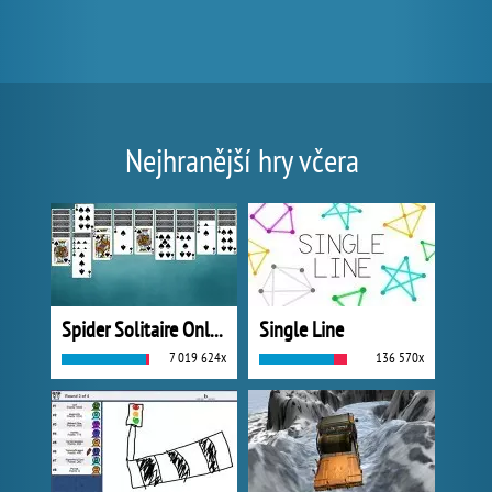
Nejhranější hry včera
Spider Solitaire Online
Single Line
7 019 624x
136 570x