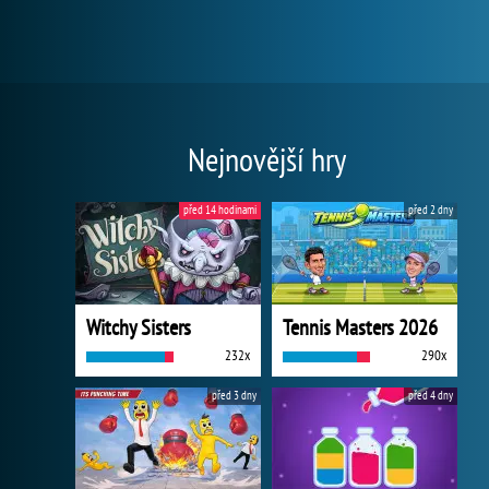
Nejnovější hry
před 14 hodinami
před 2 dny
Witchy Sisters
Tennis Masters 2026
232x
290x
před 3 dny
před 4 dny