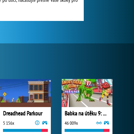
Dreadhead Parkour
Babka na útěku 9: Miami
5 156x
46 009x