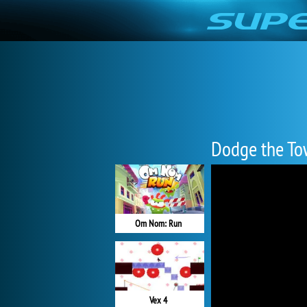
Dodge the To
Om Nom: Run
Vex 4