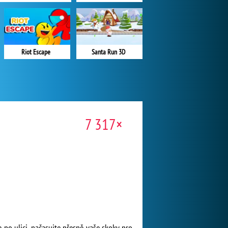
Riot Escape
Santa Run 3D
7 317×
 po ulici, načasujte přesně vaše skoky pro