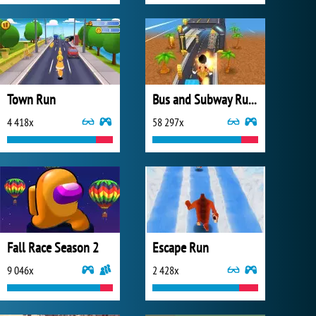
Town Run
Bus and Subway Runner
4 418x
58 297x
Fall Race Season 2
Escape Run
9 046x
2 428x