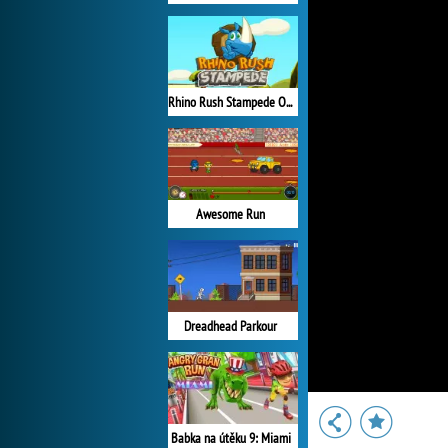
Rhino Rush Stampede Online
Awesome Run
Dreadhead Parkour
Babka na útěku 9: Miami