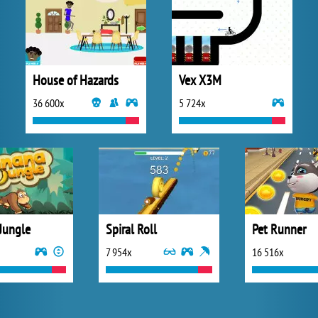
House of Hazards
Vex X3M
36 600x
5 724x
Jungle
Spiral Roll
Pet Runner
7 954x
16 516x