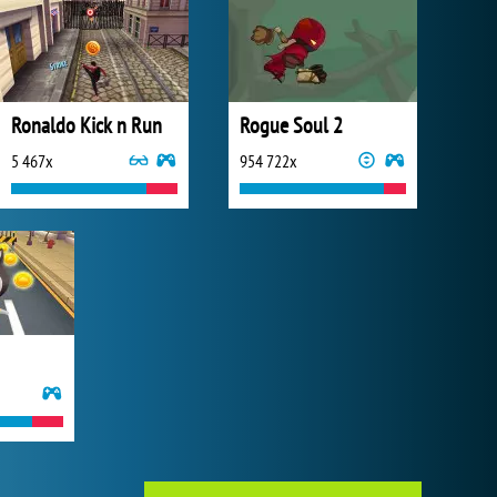
Ronaldo Kick n Run
Rogue Soul 2
5 467x
954 722x