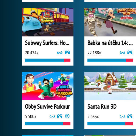
Subway Surfers: Hong Kong
Babka na útěku 14: Japonsko
20 424x
22 188x
Obby Survive Parkour
Santa Run 3D
5 500x
2 633x