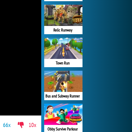
Relic Runway
Town Run
Bus and Subway Runner
66x
10x
Obby Survive Parkour