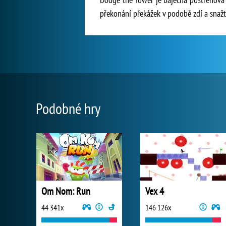
překonání překážek v podobě zdí a snažt
Podobné hry
Om Nom: Run
Vex 4
44 341x
146 126x