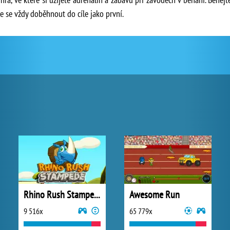
e se vždy doběhnout do cíle jako první.
Rhino Rush Stampede Online
Awesome Run
9 516x
65 779x