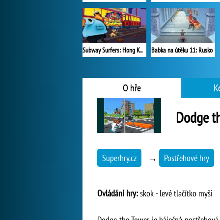
Subway Surfers: Hong Kong
Babka na útěku 11: Rusko
O hře
K
Dodge t
Superhry.cz
→
Postřehové hry
Ovládání hry:
skok - levé tlačítko myši
Dodge the Tower je báječná postřehová hr