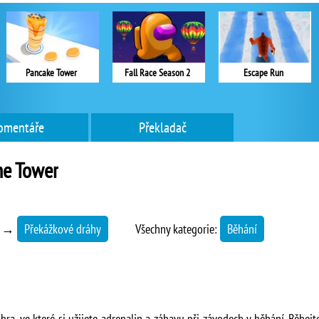
Pancake Tower
Fall Race Season 2
Escape Run
omentáře
Překladač
he Tower
→
Překážkové dráhy
Všechny kategorie:
Běhání
a, ve které si užijete adrenalin a zábavu při závodech v běhání. Běhejte