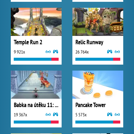
Temple Run 2
Relic Runway
9 921x
26 764x
Babka na útěku 11: Rusko
Pancake Tower
19 367x
5 573x