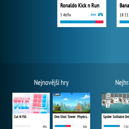
Ronaldo Kick n Run
Bana
5 469x
18 21
Nejnovější hry
Nejhr
Cut N Fill
One Shot Tower: Physics Destroyer
Spider Solitaire On
49x
50x
7 02