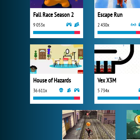
Fall Race Season 2
Escape Run
9 053x
2 430x
House of Hazards
Vex X3M
36 611x
5 734x