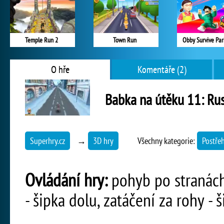
Temple Run 2
Town Run
Obby Survive Par
O hře
Komentáře (2)
Babka na útěku 11: Ru
Superhry.cz
→
3D hry
Všechny kategorie:
Postře
Ovládání hry:
pohyb po stranách u
- šipka dolu, zatáčení za rohy - 