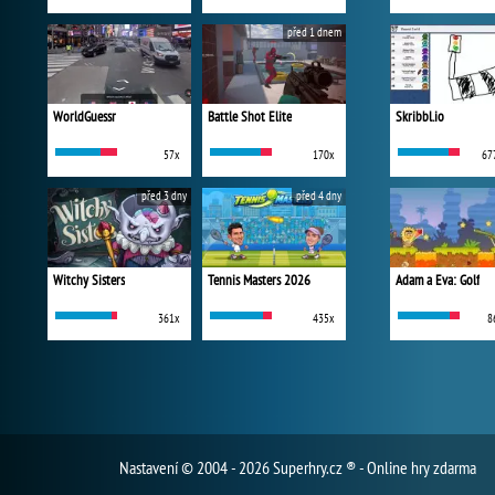
před 1 dnem
WorldGuessr
Battle Shot Elite
Skribbl.io
57x
170x
67
před 3 dny
před 4 dny
Witchy Sisters
Tennis Masters 2026
Adam a Eva: Golf
361x
435x
8
Nastavení
© 2004 - 2026 Superhry.cz ® - Online hry zdarma