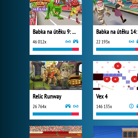
Babka na útěku 9: Miami
46 012x
22 193x
Relic Runway
Vex 4
26 764x
146 135x