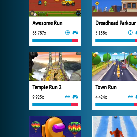
Awesome Run
Dreadhead Parkour
65 787x
5 158x
Temple Run 2
Town Run
9 925x
4 424x