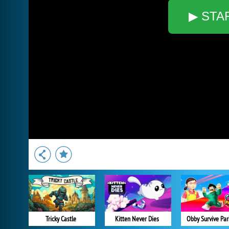
▶ STA
Tricky Castle
Kitten Never Dies
Obby Survive Par