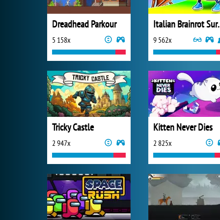
Dreadhead Parkour
Italian Brain
5 158x
9 562x
Tricky Castle
Kitten Never Dies
2 947x
2 825x