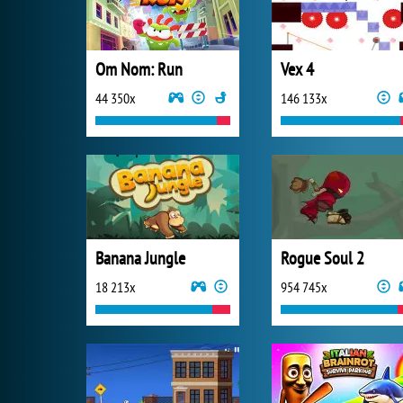
Om Nom: Run
Vex 4
44 350x
146 133x
Banana Jungle
Rogue Soul 2
18 213x
954 745x