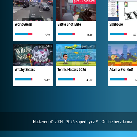
před 22 hodinami
WorldGuessr
Battle Shot Elite
Skribbl.io
55x
164x
67
před 2 dny
před 3 dny
Witchy Sisters
Tennis Masters 2026
Adam a Eva: Golf
361x
433x
8
Nastavení
© 2004 - 2026 Superhry.cz ® - Online hry zdarma