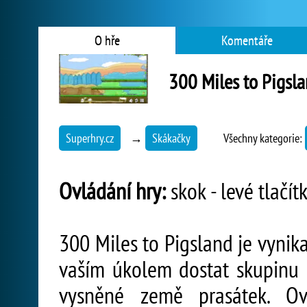
O hře
Komentáře
300 Miles to Pigsl
Superhry.cz
→
Skákačky
Všechny kategorie:
Ovládání hry:
skok - levé tlačít
300 Miles to Pigsland je vynik
vaším úkolem dostat skupinu r
vysněné země prasátek. Ovl