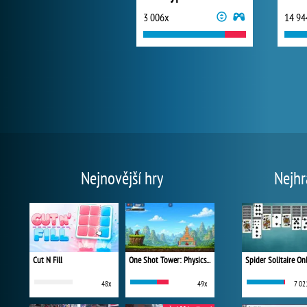
3 006x
14 94
Nejnovější hry
Nejhr
Cut N Fill
One Shot Tower: Physics Destroyer
Spider Solitaire On
48x
49x
7 02