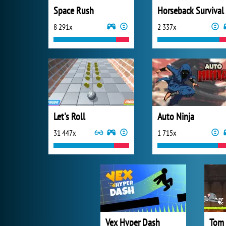
Space Rush
Horseback Survival
8 291x
2 337x
Let's Roll
Auto Ninja
31 447x
1 715x
Vex Hyper Dash