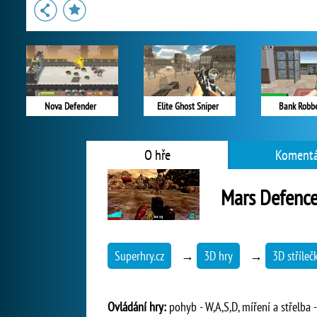
Nova Defender
Elite Ghost Sniper
Bank Robbe
O hře
Komentá
Mars Defence 
Superhry.cz
→
3D hry
→
3D stříleč
Ovládání hry:
pohyb - W,A,S,D, míření a střelba -