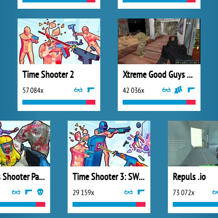
Time Shooter 2
Xtreme Good Guys vs Bad Boys
57 084x
42 036x
Zombies Shooter Part 1
Time Shooter 3: SWAT
Repuls .io
29 159x
73 072x