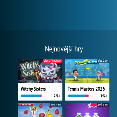
Nejnovější hry
před 17 hodinami
před 2 dny
Witchy Sisters
Tennis Masters 2026
258x
301x
před 3 dny
před 4 dny