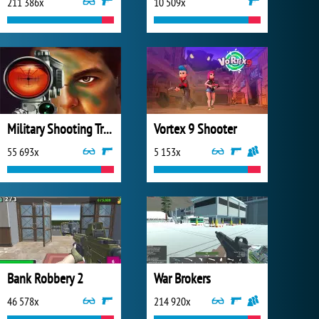
211 386x
10 509x
Military Shooting Training
Vortex 9 Shooter
55 693x
5 153x
Bank Robbery 2
War Brokers
46 578x
214 920x