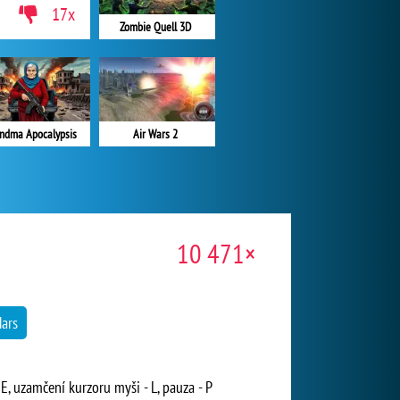
17x
Zombie Quell 3D
ndma Apocalypsis
Air Wars 2
10 471×
ars
 E, uzamčení kurzoru myši - L, pauza - P