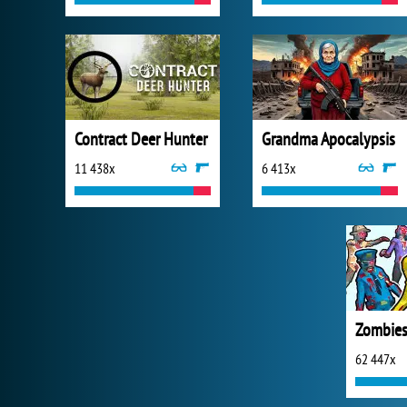
Contract Deer Hunter
Grandma Apocalypsis
11 438x
6 413x
62 447x