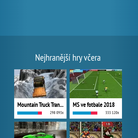
Nejhranější hry včera
Mountain Truck Transport
MS ve fotbale 2018
298 093x
333 120x