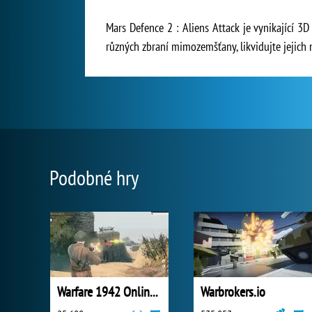
Mars Defence 2 : Aliens Attack je vynikající 3D
různých zbraní mimozemšťany, likvidujte jejich m
Podobné hry
Warfare 1942 Online Shooter
Warbrokers.io