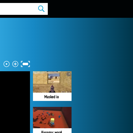
Masked io
Kogama: war4