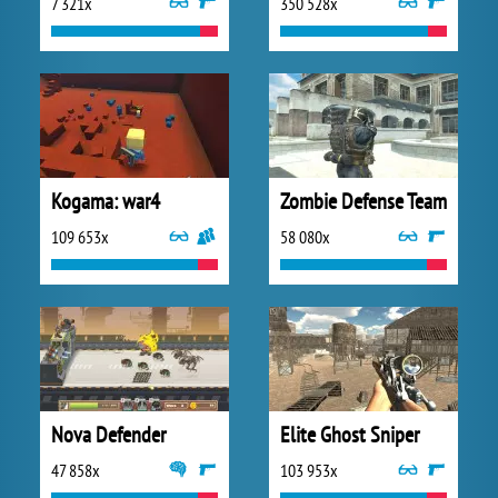
7 321x
350 528x
Kogama: war4
Zombie Defense Team
109 653x
58 080x
Nova Defender
Elite Ghost Sniper
47 858x
103 953x