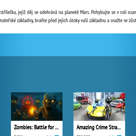
 střílečka, jejíž děj se odehrává na planetě Mars. Pohybujte se v roli o
ateřské základny, braňte před jejich útoky vaší základnu a snažte se zůst
Zombies: Battle for Survival
Amazing Crime Strange Stickman