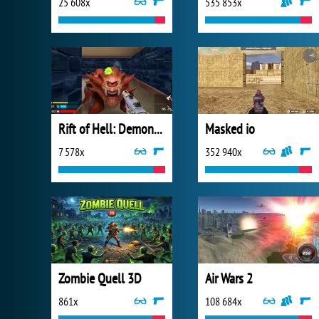
25 608x
535 853x
Rift of Hell: Demons War
Masked io
7 578x
352 940x
Zombie Quell 3D
Air Wars 2
861x
108 684x