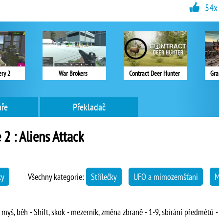
54x
ry 2
War Brokers
Contract Deer Hunter
Gra
ře
Překladač
2 : Aliens Attack
ky
Všechny kategorie:
Střílečky
UFO a mimozemšťani
M
 myš, běh - Shift, skok - mezerník, změna zbraně - 1-9, sbírání předmětů -