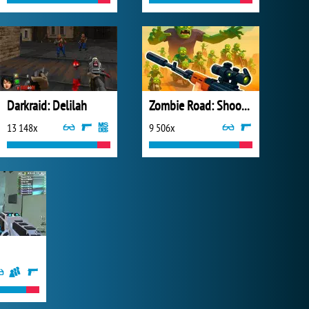
Darkraid: Delilah
Zombie Road: Shooter with Destruction
13 148x
9 506x