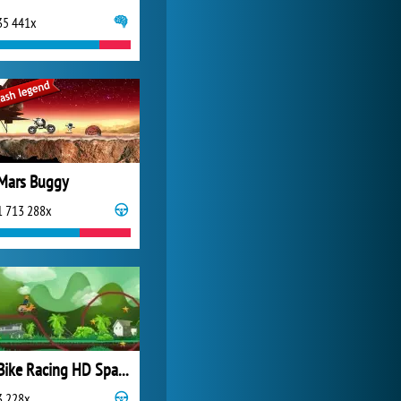
35 441x
Zoo 2: Animal Park
244 901x
Mars Buggy
1 713 288x
Bike Racing HD Space
3 228x