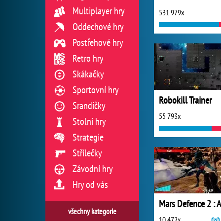
Multiplayer hry
531 979x
Oddechové hry
Postřehové hry
Retro hry
Skákačky
Sportovní hry
Robokill Trainer
Srandičky
55 793x
Stolní hry
Strategie
Střílečky
Závodní hry
Hry od vás
všechny kategorie
10 472x