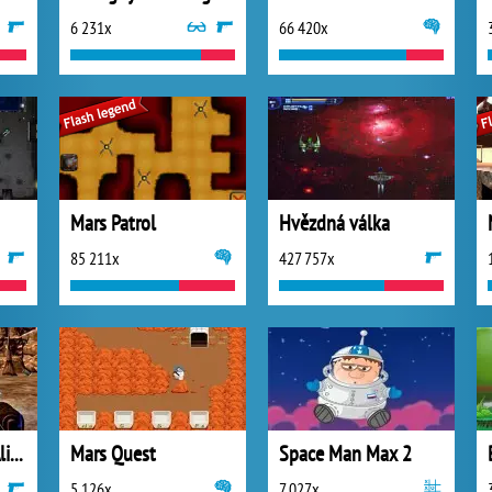
6 231x
66 420x
Mars Patrol
Hvězdná válka
85 211x
427 757x
Mars Defence 2 : Aliens Attack
Mars Quest
Space Man Max 2
5 126x
7 027x