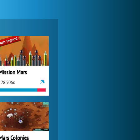
My Free Zoo
1 007 498x
Mission Mars
178 506x
Forge of Empires
1 165 741x
Mars Colonies