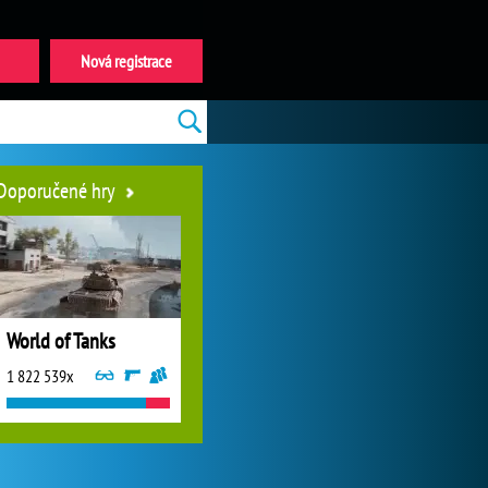
Nová registrace
Doporučené hry
World of Tanks
1 822 539x