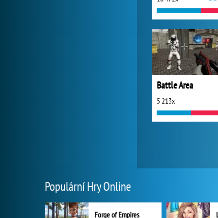
Battle Area
5 213x
Populární Hry Online
Forge of Empires