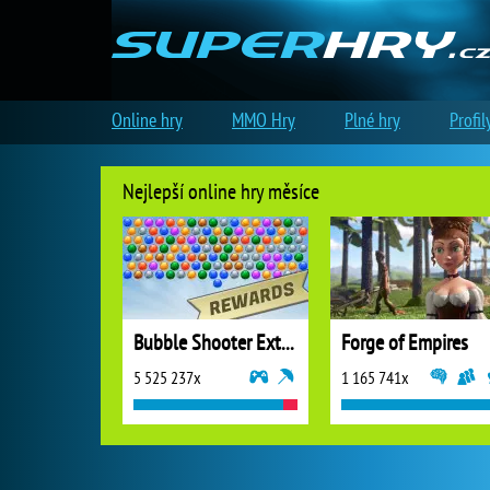
Online hry
MMO Hry
Plné hry
Profil
Nejlepší online hry měsíce
Bubble Shooter Extreme
Forge of Empires
5 525 237x
1 165 741x