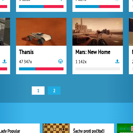
Tharsis
Mars: New Home
47 347x
1 142x
1
2
Lady Popular
Šachy proti počítači