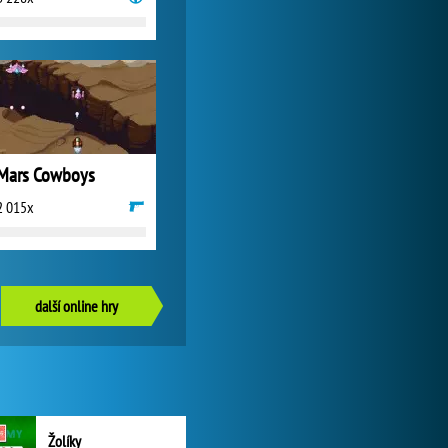
Mars Cowboys
2 015x
další online hry
Žolíky