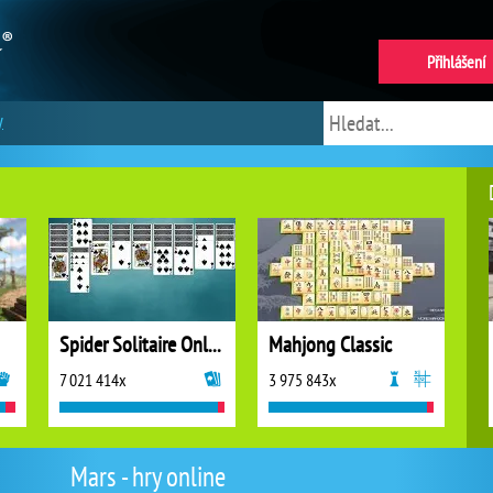
Přihlášení
y
Spider Solitaire Online
Mahjong Classic
7 021 414x
3 975 843x
Mars - hry online