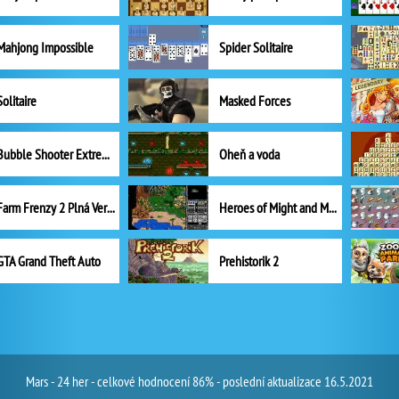
Mahjong Impossible
Spider Solitaire
Solitaire
Masked Forces
Bubble Shooter Extreme
Oheň a voda
Farm Frenzy 2 Plná Verze
Heroes of Might and Magic II
GTA Grand Theft Auto
Prehistorik 2
Mars - 24 her - celkové hodnocení 86% - poslední aktualizace 16.5.2021