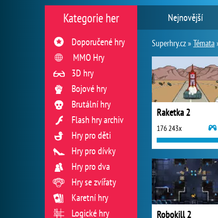
Kategorie her
Nejnovější
Doporučené hry
Superhry.cz »
Témata
MMO Hry
3D hry
Bojové hry
Brutální hry
Raketka 2
Flash hry archiv
176 243x
Hry pro děti
Hry pro dívky
Hry pro dva
Hry se zvířaty
Karetní hry
Logické hry
Robokill 2