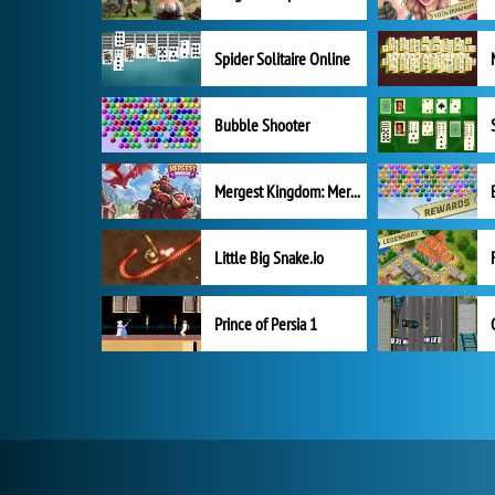
Spider Solitaire Online
Bubble Shooter
Mergest Kingdom: Merge Puzzle
Little Big Snake.io
Prince of Persia 1