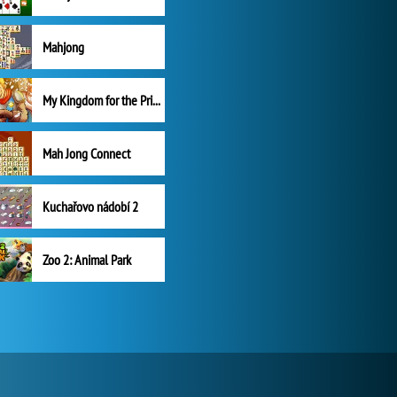
Mahjong
My Kingdom for the Princess Plná verze
Mah Jong Connect
Kuchařovo nádobí 2
Zoo 2: Animal Park