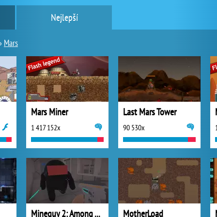
Nejlepší
»
Mars
Mars Miner
Last Mars Tower
1 417 152x
90 530x
Mineguy 2: Among Them
MotherLoad