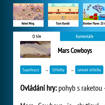
Rebel Wing
Train Bandit
O hře
Komentáře
Mars Cowboys
Superhry.cz
→
Střílečky
→
Letecké střílečky
Ovládání hry:
pohyb s raketou - 