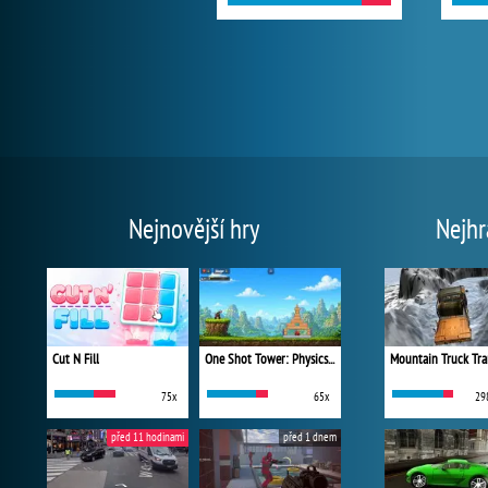
Nejnovější hry
Nejhr
Cut N Fill
One Shot Tower: Physics Destroyer
Mountain Truck Tra
75x
65x
29
před 11 hodinami
před 1 dnem