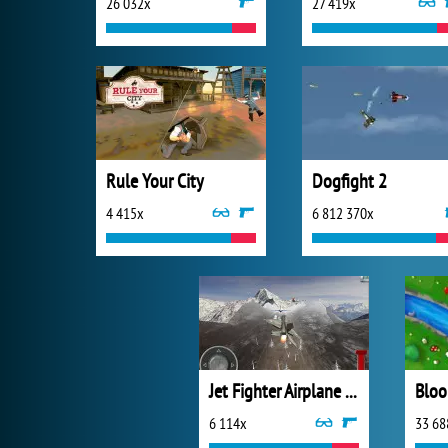
26 032x
27 419x
Rule Your City
Dogfight 2
4 415x
6 812 370x
Jet Fighter Airplane Racing
6 114x
33 68