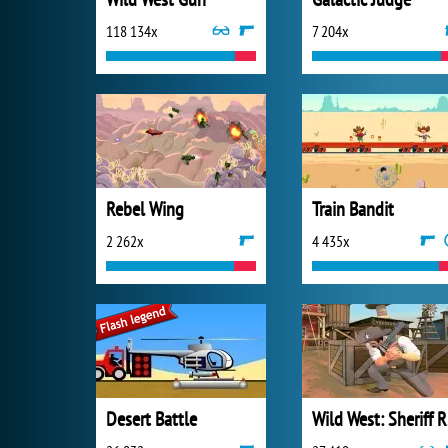
118 134x
7 204x
Rebel Wing
Train Bandit
2 262x
4 435x
Desert Battle
W