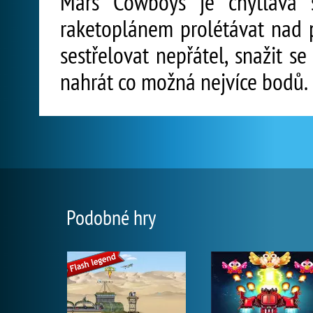
Mars Cowboys je chytlavá s
raketoplánem prolétávat nad
sestřelovat nepřátel, snažit s
nahrát co možná nejvíce bodů.
Podobné hry