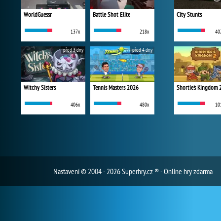
WorldGuessr
Battle Shot Elite
City Stunts
137x
218x
40
před 3 dny
před 4 dny
Witchy Sisters
Tennis Masters 2026
Shortie's Kingdom 
406x
480x
10
Nastavení
© 2004 - 2026 Superhry.cz ® - Online hry zdarma