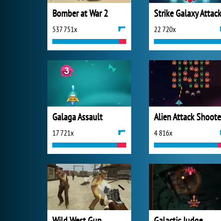
Bomber at War 2
Strike Galaxy Attac
537 751x
22 720x
Galaga Assault
Alien Attack Shoote
17 721x
4 816x
Wild West Gun
Galactic Judge