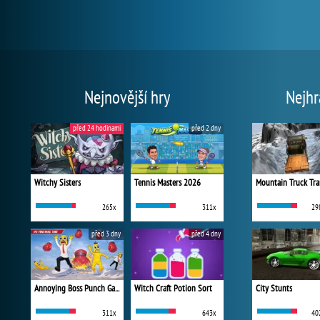
Nejnovější hry
Nejhr
před 24 hodinami
před 2 dny
Witchy Sisters
Tennis Masters 2026
Mountain Truck Tra
265x
311x
29
před 3 dny
před 4 dny
Annoying Boss Punch Game
Witch Craft Potion Sort
City Stunts
311x
643x
40