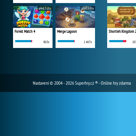
před 5 dny
před 6 dny
Forest Match 4
Merge Lagoon
Shortie's Kingdom 
863x
1 467x
10
Nastavení
© 2004 - 2026 Superhry.cz ® - Online hry zdarma