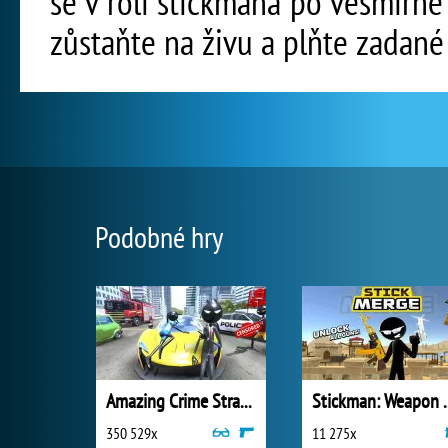
se v roli stickmana po vesmírné 
zůstaňte na živu a plňte zadané
Podobné hry
Amazing Crime Strange Stickman
Stickman:
350 529x
11 275x