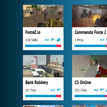
před 1
ForceZ.io
Commando Force 2
138 348x
1 991x
Bank Robbery
CS Online
19 716x
323 156x