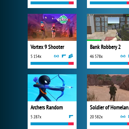
Vortex 9 Shooter
Bank Robbery 2
5 154x
46 578x
Archers Random
Sold
5 287x
20 582x