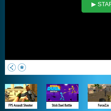
▶ STA
FPS Assault Shooter
Stick Duel Battle
ForceZ.io