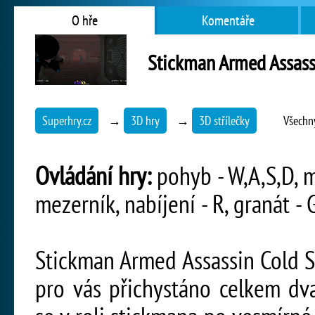
O hře
Komentáře
Stickman Armed Assass
Superhry.cz
→
3D hry
→
3D střílečky
Všechn
Ovládání hry:
pohyb - W,A,S,D, mí
mezerník, nabíjení - R, granát - 
Stickman Armed Assassin Cold Sp
pro vás přichystáno celkem dv