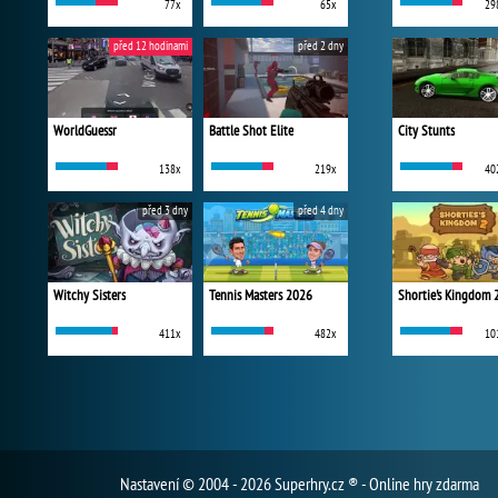
77x
65x
29
před 12 hodinami
před 2 dny
WorldGuessr
Battle Shot Elite
City Stunts
138x
219x
40
před 3 dny
před 4 dny
Witchy Sisters
Tennis Masters 2026
Shortie's Kingdom 
411x
482x
10
Nastavení
© 2004 - 2026 Superhry.cz ® - Online hry zdarma