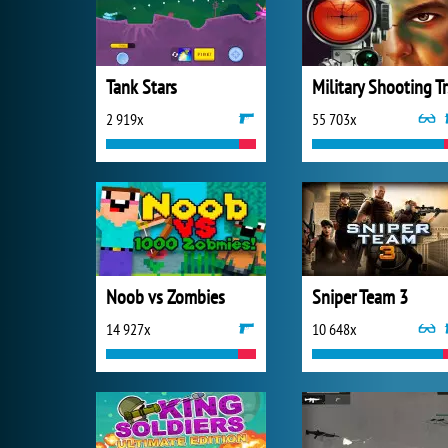
Tank Stars
Mi
2 919x
55 703x
Noob vs Zombies
Sniper Team 3
14 927x
10 648x