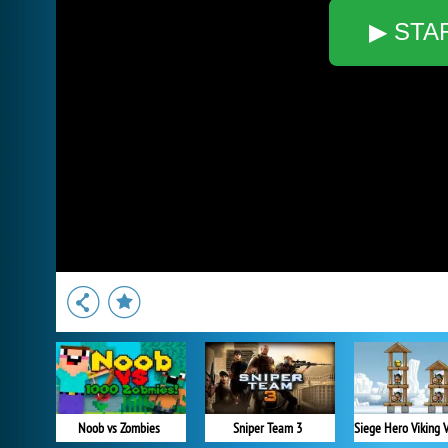
▶ STA
Noob vs Zombies
Sniper Team 3