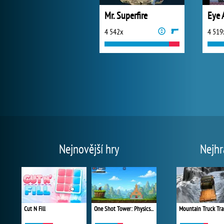
Mr. Superfire
4 542x
4 519
Nejnovější hry
Nejhr
Cut N Fill
One Shot Tower: Physics Destroyer
Mountain Truck Tra