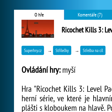
O hře
Komentáře (7)
Ricochet Kills 3: Le
Superhry.cz
→
Střílečky
→
Střelba na cíl
Ovládání hry:
myší
Hra "Ricochet Kills 3: Level P
herní série, ve které je hlav
plášti s kloboukem na hlavě. P