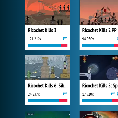
Ricochet Kills 3
Ricochet Kills 2 PP
121 212x
94 930x
Ricochet Kills 6: Siberia
Ric
24 837x
17 520x