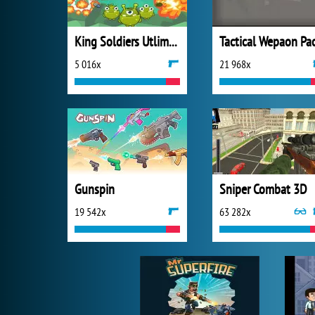
King Soldiers Utlimate Edition
5 016x
21 968x
Gunspin
Sniper Combat 3D
19 542x
63 282x