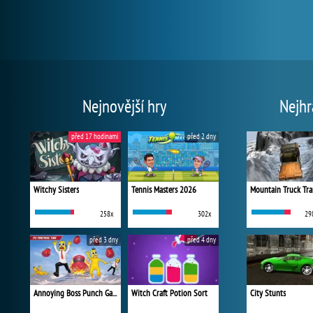
Nejnovější hry
Nejhr
před 17 hodinami
před 2 dny
Witchy Sisters
Tennis Masters 2026
Mountain Truck Tra
258x
302x
29
před 3 dny
před 4 dny
Annoying Boss Punch Game
Witch Craft Potion Sort
City Stunts