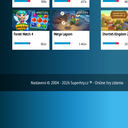
309x
637x
40
před 5 dny
před 6 dny
Forest Match 4
Merge Lagoon
Shortie's Kingdom 
861x
1 461x
10
Nastavení
© 2004 - 2026 Superhry.cz ® - Online hry zdarma