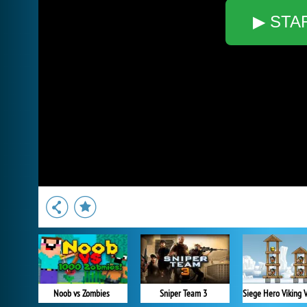
▶ STA
Noob vs Zombies
Sniper Team 3