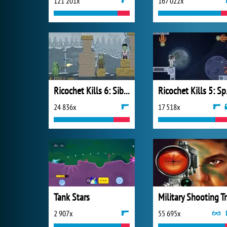
121 201x
167 022x
Ricochet Kills 6: Siberia
Ric
24 836x
17 518x
Tank Stars
Mi
2 907x
55 695x