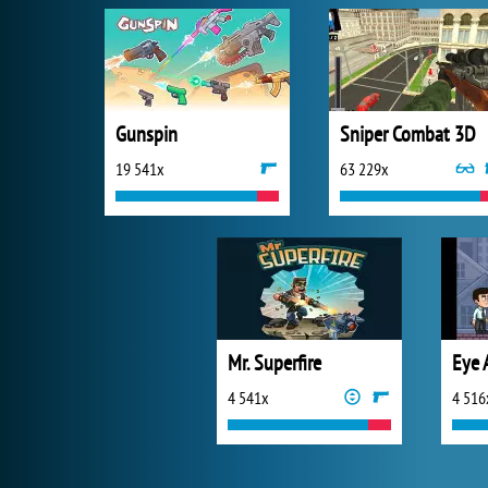
Gunspin
Sniper Combat 3D
19 541x
63 229x
Mr. Superfire
4 541x
4 516