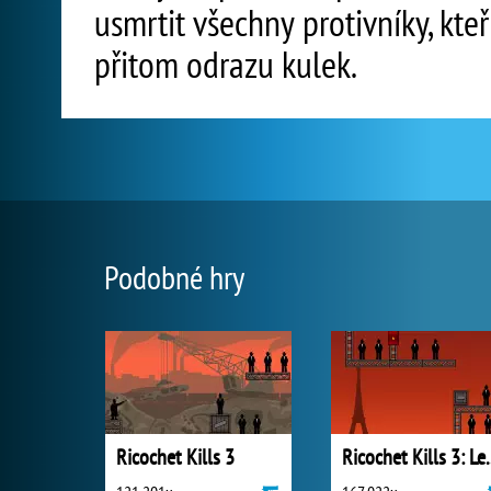
usmrtit všechny protivníky, kteř
přitom odrazu kulek.
Podobné hry
Ricochet Kills 3
Ricochet Ki