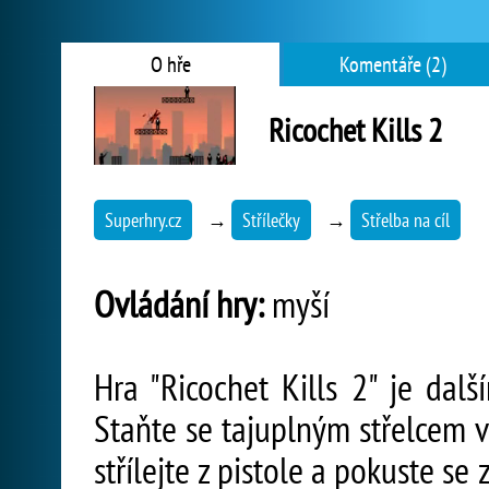
O hře
Komentáře (2)
Ricochet Kills 2
Superhry.cz
→
Střílečky
→
Střelba na cíl
Ovládání hry:
myší
Hra "Ricochet Kills 2" je dal
Staňte se tajuplným střelcem 
střílejte z pistole a pokuste s