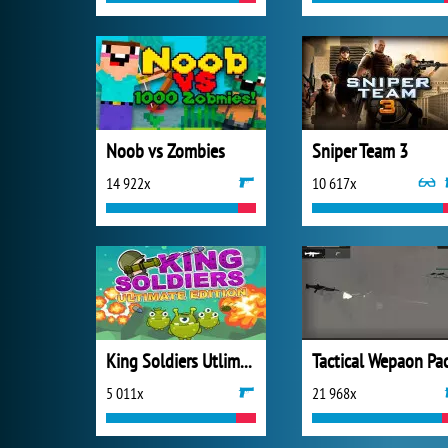
Noob vs Zombies
Sniper Team 3
14 922x
10 617x
King Soldiers Utlimate Edition
5 011x
21 968x