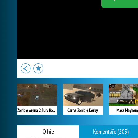
Zombie Arena 2 Fury Road
Car vs Zombie Derby
Mass Mayhem
O hře
Komentáře (203)