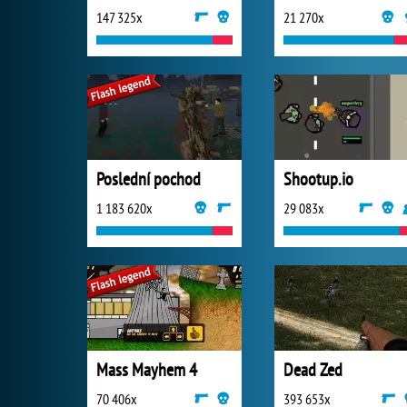
147 325x
21 270x
Poslední pochod
Shootup.io
1 183 620x
29 083x
Mass Mayhem 4
Dead Zed
70 406x
393 653x