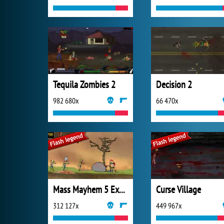
Tequila Zombies 2
Decision 2
982 680x
66 470x
Mass Mayhem 5 Expansion
Curse Village
312 127x
449 967x