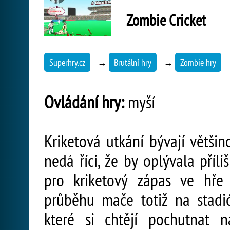
Zombie Cricket
Superhry.cz
→
Brutální hry
→
Zombie hry
Ovládání hry:
myší
Kriketová utkání bývají větši
nedá říci, že by oplývala příli
pro kriketový zápas ve hře
průběhu mače totiž na stadió
které si chtějí pochutnat 