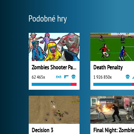
Podobné hry
Zombies Shooter Part 1
Death Penalty
62 465x
1 926 850x
Decision 3