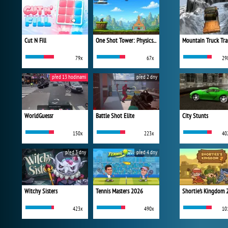
Cut N Fill
One Shot Tower: Physics Destroyer
Mountain Truck Tra
79x
67x
29
před 13 hodinami
před 2 dny
WorldGuessr
Battle Shot Elite
City Stunts
150x
223x
40
před 3 dny
před 4 dny
Witchy Sisters
Tennis Masters 2026
Shortie's Kingdom 
423x
490x
10