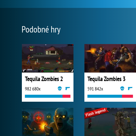
Podobné hry
Tequila Zombies 2
Tequila Zombies 3
982 680x
591 842x