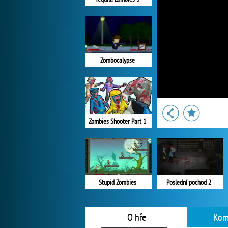
Zombocalypse
Zombies Shooter Part 1
Stupid Zombies
Poslední pochod 2
O hře
Kom