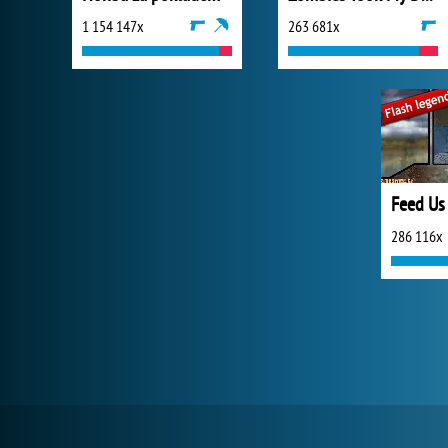
1 154 147x
263 681x
Feed Us
286 116x