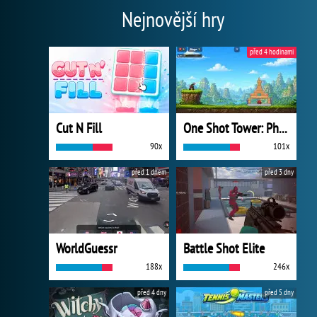
Nejnovější hry
před 4 hodinami
Cut N Fill
One Shot Tower: Physics Destroyer
90x
101x
před 1 dnem
před 3 dny
WorldGuessr
Battle Shot Elite
188x
246x
před 4 dny
před 5 dny