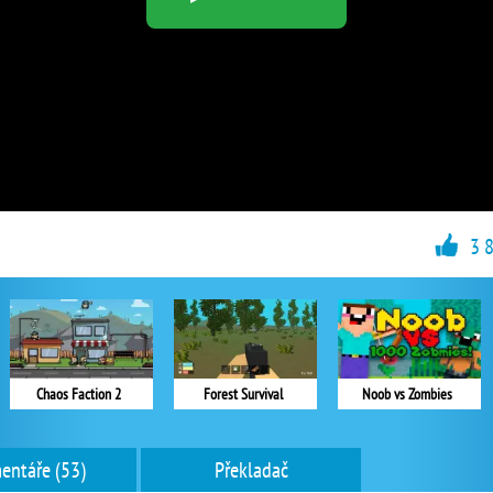
3 
Chaos Faction 2
Forest Survival
Noob vs Zombies
entáře (53)
Překladač