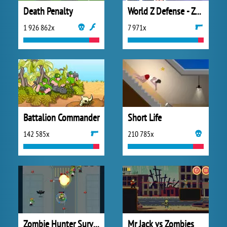
Death Penalty
World Z Defense - Zombie Defense
1 926 862x
7 971x
Battalion Commander
Short Life
142 585x
210 785x
Zombie Hunter Survival
Mr Jack vs Zombies