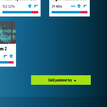
312 127x
29 486x
es 2
Další podobné hry