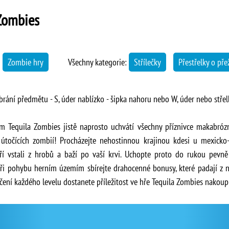
Zombies
→
Zombie hry
Všechny kategorie:
Střílečky
Přestřelky o přež
brání předmětu - S, úder nablízko - šipka nahoru nebo W, úder nebo střel
em Tequila Zombies jistě naprosto uchvátí všechny příznivce makabróz
útočících zombií! Procházejte nehostinnou krajinou kdesi u mexicko-
í vstali z hrobů a baží po vaší krvi. Uchopte proto do rukou pevně 
ři pohybu herním územím sbírejte drahocenné bonusy, které padají z ne
ení každého levelu dostanete příležitost ve hře Tequila Zombies nakoupi