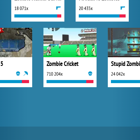
18 071x
20 435x
 5
Zombie Cricket
Stupid Zombi
710 204x
24 042x