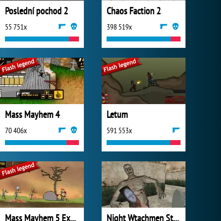
Poslední pochod 2
Chaos Faction 2
55 751x
398 519x
Mass Mayhem 4
Letum
70 406x
591 553x
Mass Mayhem 5 Expansion
Night Wtachmen Stories Zombies Hospital