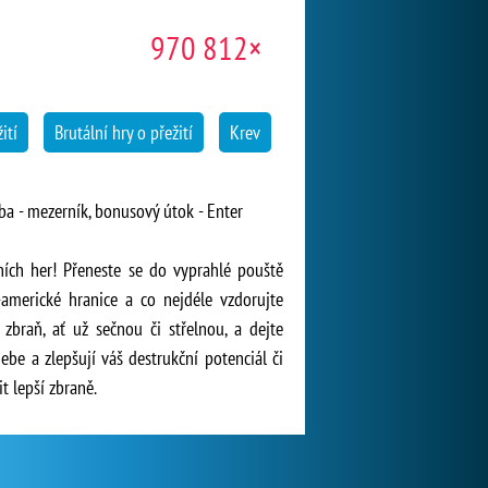
970 812×
ití
Brutální hry o přežití
Krev
ba - mezerník, bonusový útok - Enter
ních her! Přeneste se do vyprahlé pouště
americké hranice a co nejdéle vzdorujte
zbraň, ať už sečnou či střelnou, a dejte
be a zlepšují váš destrukční potenciál či
t lepší zbraně.