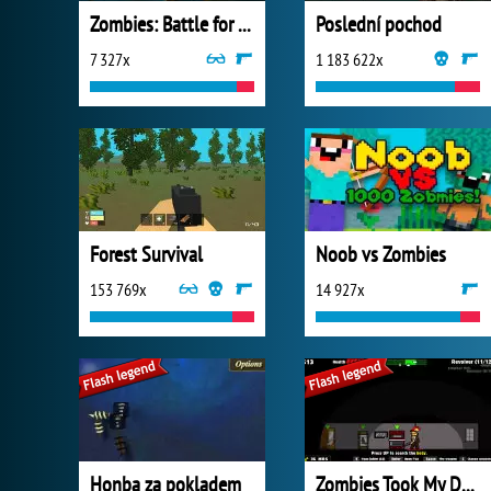
Zombies: Battle for Survival
Poslední pochod
7 327x
1 183 622x
Forest Survival
Noob vs Zombies
153 769x
14 927x
Honba za pokladem
Zombies Took My Daughter