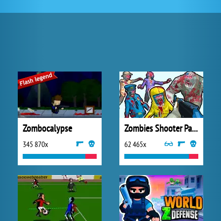
Zombocalypse
Zombies Shooter Part 1
345 870x
62 465x