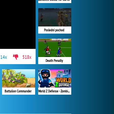
Poslední pochod
814x
518x
Death Penalty
Battalion Commander
World Z Defense - Zombie Defense