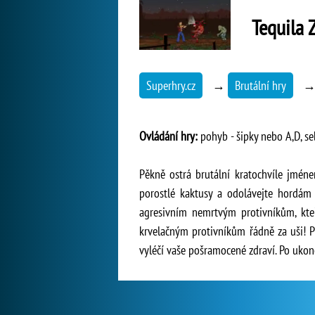
Tequila 
Superhry.cz
→
Brutální hry
Ovládání hry:
pohyb - šipky nebo A,D, se
Pěkně ostrá brutální kratochvíle jmén
porostlé kaktusy a odolávejte hordám 
agresivním nemrtvým protivníkům, kteř
krvelačným protivníkům řádně za uši! P
vyléčí vaše pošramocené zdraví. Po ukonč