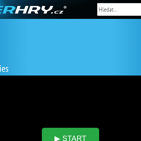
ies
▶ START