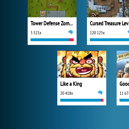
Tower Defense Zombies
Curs
5 521x
120 125x
Like a King
Goo
20 418x
11 67