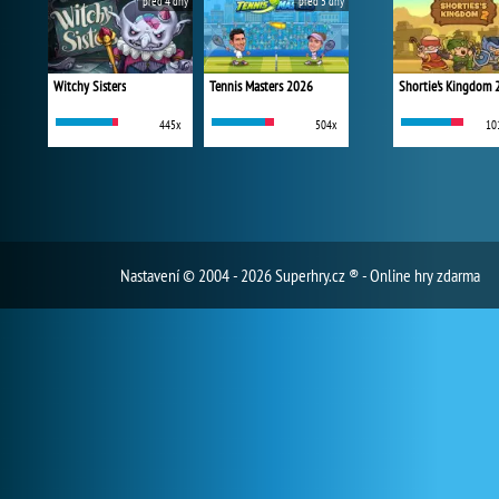
před 4 dny
před 5 dny
Witchy Sisters
Tennis Masters 2026
Shortie's Kingdom 
445x
504x
10
Nastavení
© 2004 - 2026 Superhry.cz ® - Online hry zdarma