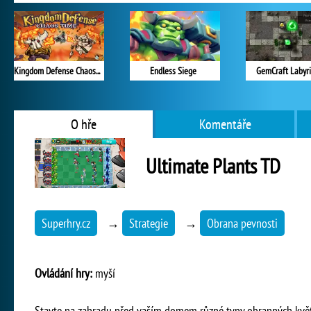
Kingdom Defense Chaos Time
Endless Siege
GemCraft Labyr
O hře
Komentáře
Ultimate Plants TD
Superhry.cz
→
Strategie
→
Obrana pevnosti
Ovládání hry:
myší
Stavte na zahradu před vaším domem různé typy obranných květin