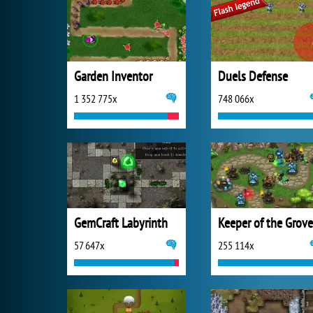
Garden Inventor
Duels Defense
1 352 775x
748 066x
GemCraft Labyrinth
Keeper of the Grove
57 647x
255 114x