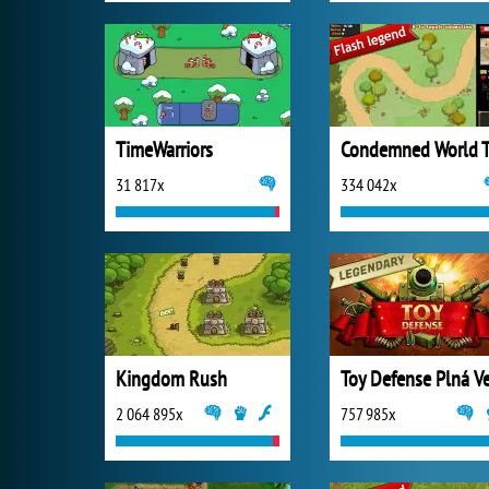
TimeWarriors
Condemned World 
31 817x
334 042x
Kingdom Rush
2 064 895x
757 985x