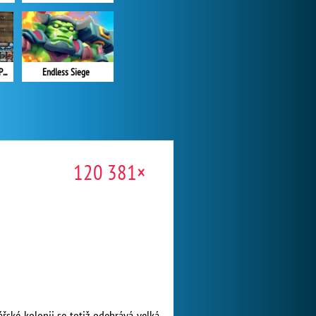
Cursed Treasure Level Pack
Endless Siege
120 381×
řské kolonii se totiž odehrává velká