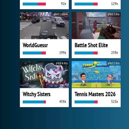
92x
129x
před 1 dnem
před 3 dny
WorldGuessr
Battle Shot Elite
199x
259x
před 4 dny
před 5 dny
Witchy Sisters
Tennis Masters 2026
459x
523x