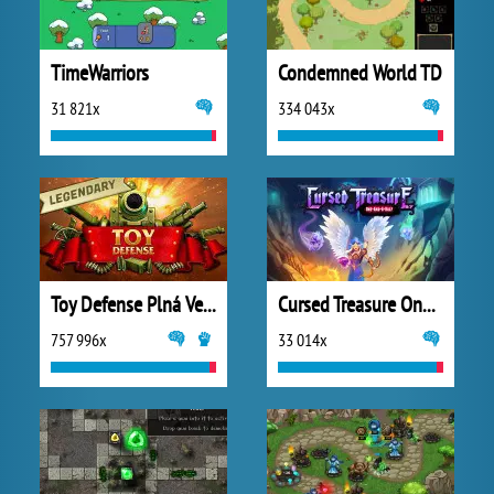
TimeWarriors
Condemned World TD
31 821x
334 043x
Toy Defense Plná Verze
Cursed Treasure One and Half
757 996x
33 014x