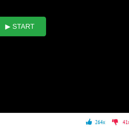
▶ START
264x
41