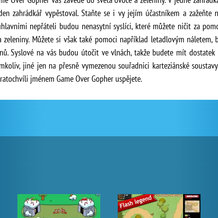
den zahrádkář vypěstoval. Staňte se i vy jejím účastníkem a zažeňte n
úhlavními nepřáteli budou nenasytní syslíci, které můžete ničit za pom
 zeleniny. Můžete si však také pomoci například letadlovým náletem, 
. Syslové na vás budou útočit ve vlnách, takže budete mít dostatek př
mkoliv, jiné jen na přesně vymezenou souřadnici karteziánské soustav
é kratochvíli jménem Game Over Gopher uspějete.