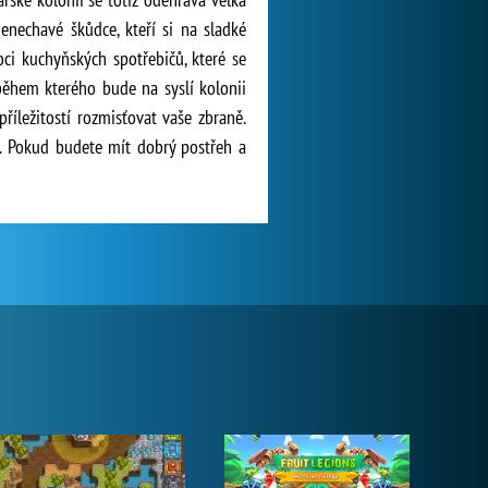
enechavé škůdce, kteří si na sladké
oci kuchyňských spotřebičů, které se
během kterého bude na syslí kolonii
íležitostí rozmisťovat vaše zbraně.
y. Pokud budete mít dobrý postřeh a