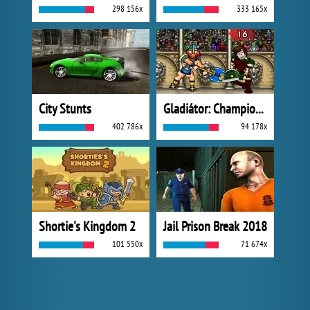
298 156x
333 165x
City Stunts
Gladiátor: Champions Sprint
402 786x
94 178x
Shortie's Kingdom 2
Jail Prison Break 2018
101 550x
71 674x