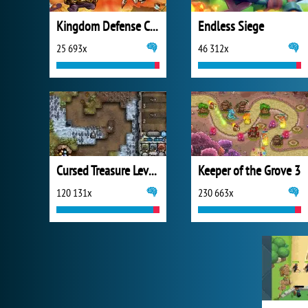
Kingdom Defense Chaos Time
Endless Siege
25 693x
46 312x
Cursed Treasure Level Pack
Keeper of the Grove 3
120 131x
230 663x