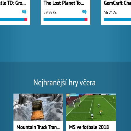
Wild Castle TD: Grow Empire
The Lost Planet Tower Defense
29 978x
56 212x
Nejhranější hry včera
Mountain Truck Transport
MS ve fotbale 2018