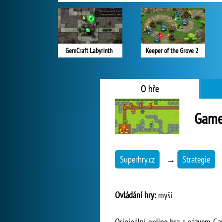
GemCraft Labyrinth
Keeper of the Grove 2
O hře
Game
Superhry.cz
→
Strategie
Ovládání hry:
myší
Originální online hra s názvem Ga