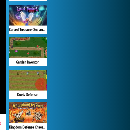
Cursed Treasure One and Half
Garden Inventor
Duels Defense
x
Kingdom Defense Chaos Time