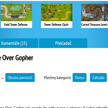
Gold Tower Defense
Tower Defense Clash
Komentáře (25)
Překladač
 Over Gopher
→
Obrana pevnosti
Všechny kategorie:
Ovoce
Zahrada
me Over Gopher vás zavede do světa ovoce a zeleniny. V jedné zahrádká