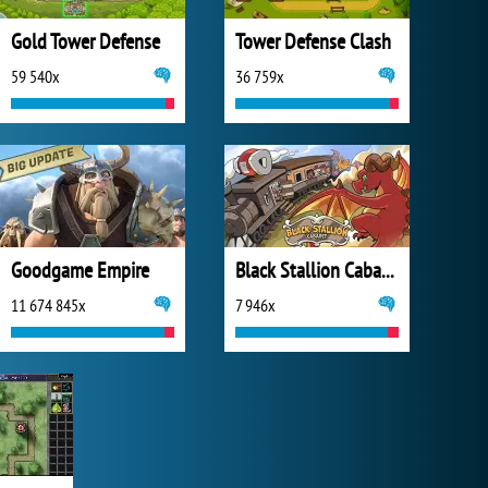
Gold Tower Defense
Tower Defense Clash
59 540x
36 759x
Goodgame Empire
Black Stallion Cabaret
11 674 845x
7 946x