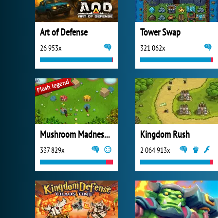
Art of Defense
Tower Swap
26 953x
321 062x
Mushroom Madness 3
Kingdom Rush
337 829x
2 064 913x