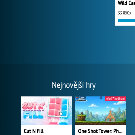
33 850x
Nejnovější hry
před 7 hodinami
Cut N Fill
One Shot Tower: Physics Destroyer