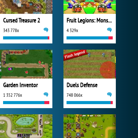
Cursed Treasure 2
Fruit Legions: Monsters Siege
343 778x
4 329x
Garden Inventor
Duels Defense
1 352 776x
748 066x