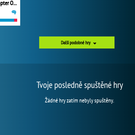
GemCraft Chapter One The Forgotten
Další podobné hry
Tvoje posledně spuštěné hry
Žádné hry zatím nebyly spuštěny.