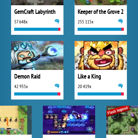
GemCraft Labyrinth
Keeper of the Grove 2
57 648x
255 115x
Demon Raid
Like a King
42 955x
20 419x