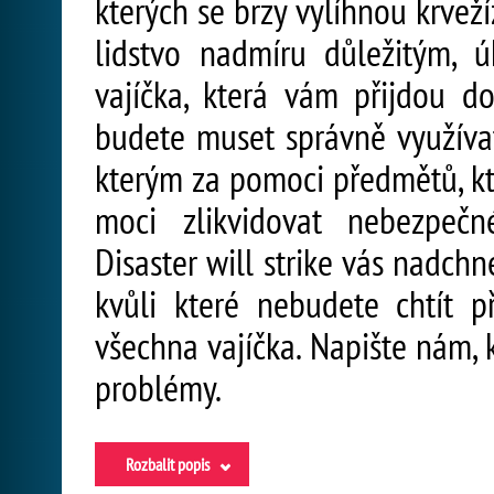
kterých se brzy vylíhnou krveží
lidstvo nadmíru důležitým, 
vajíčka, která vám přijdou d
budete muset správně využívat
kterým za pomoci předmětů, kte
moci zlikvidovat nebezpečn
Disaster will strike vás nadchn
kvůli které nebudete chtít p
všechna vajíčka. Napište nám, 
problémy.
Rozbalit popis