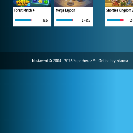
Forest Match 4
Merge Lagoon
Shortie's Kingdom 
862x
1 467x
10
Nastavení
© 2004 - 2026 Superhry.cz ® - Online hry zdarma