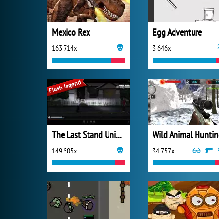
Mexico Rex
Egg Adventure
163 714x
3 646x
The Last Stand Union City
Wild Animal Huntin
149 505x
34 757x