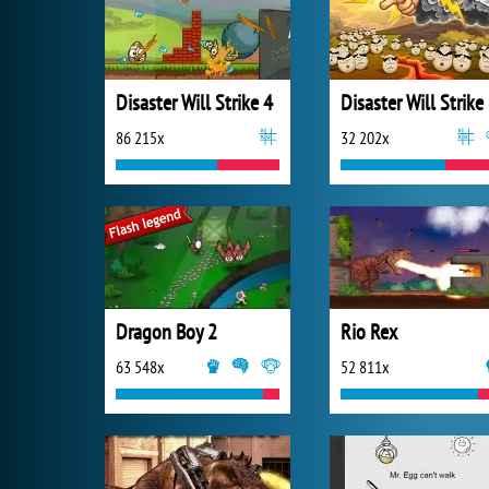
Disaster Will Strike 4
Disaster Will Strike
86 215x
32 202x
Dragon Boy 2
Rio Rex
63 548x
52 811x