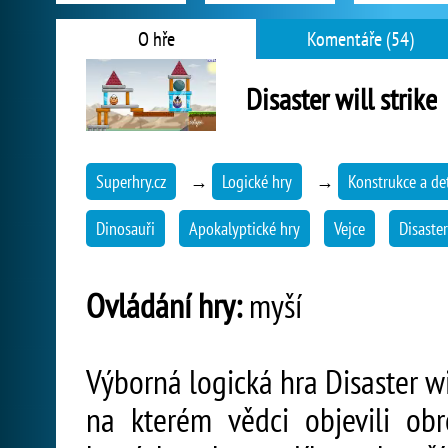
O hře
Komentáře (54)
Disaster will strike
Superhry.cz
→
Logické hry
→
Konstrukce a de
Dinosauři
Apokalyptické hry
Vejce
Disaster
Ovládání hry:
myší
Výborná logická hra Disaster wi
na kterém vědci objevili obr