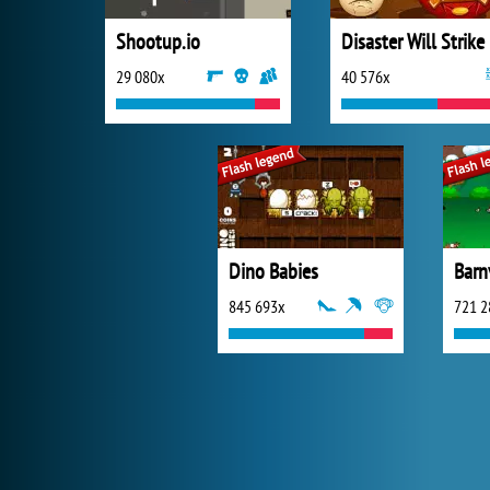
Shootup.io
Disaster Will Strike
29 080x
40 576x
Dino Babies
Barn
845 693x
721 2