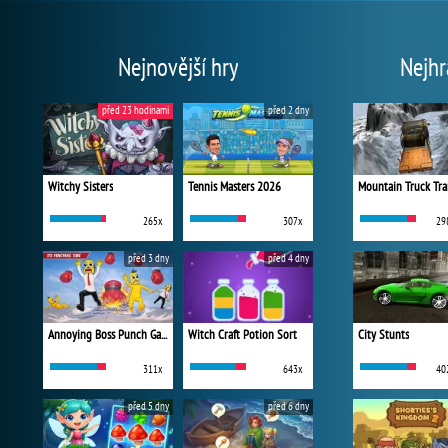
Nejnovější hry
Nejhr
před 23 hodinami
před 2 dny
Witchy Sisters
Tennis Masters 2026
Mountain Truck Tra
265x
307x
29
před 3 dny
před 4 dny
Annoying Boss Punch Game
Witch Craft Potion Sort
City Stunts
311x
643x
40
před 5 dny
před 6 dny