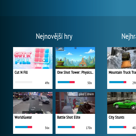
Nejnovější hry
Nejhr
Cut N Fill
One Shot Tower: Physics Destroyer
Mountain Truck Tra
49x
50x
29
před 1 dnem
WorldGuessr
Battle Shot Elite
City Stunts
56x
170x
40