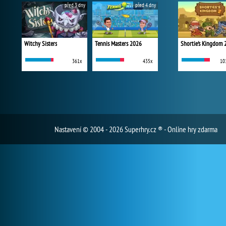
před 3 dny
před 4 dny
Witchy Sisters
Tennis Masters 2026
Shortie's Kingdom 
361x
435x
10
Nastavení
© 2004 - 2026 Superhry.cz ® - Online hry zdarma