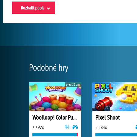
Rozbalit popis
Podobné hry
před 23 dny
Woolloop! Color Puzzle
Pixel Shoot
3 392x
5 584x