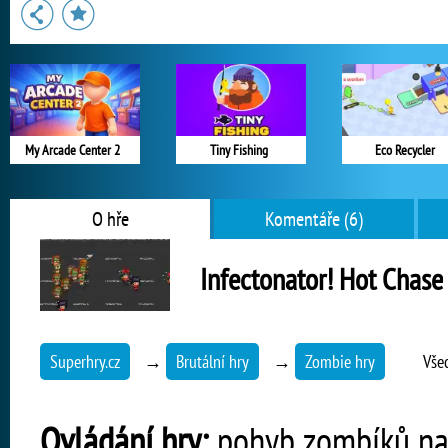
My Arcade Center 2
Tiny Fishing
Eco Recycler
O hře
Komentáře (6)
Infectonator! Hot Chase
Superhry.cz
→
Brutální hry
→
Zombie hry
Vše
Ovládání hry:
pohyb zombíků nah