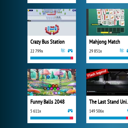
Crazy Bus Station
Mahjong Match
22 799x
29 851x
Funny Balls 2048
The Last S
5 611x
149 506x