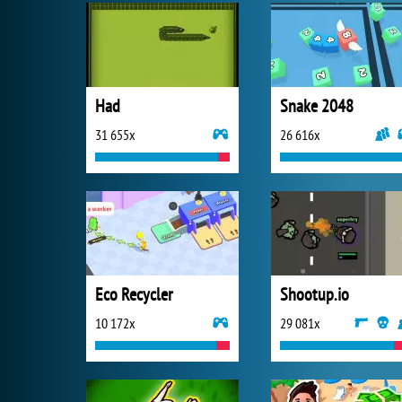
Had
Snake 2048
31 655x
26 616x
Eco Recycler
Shootup.io
10 172x
29 081x