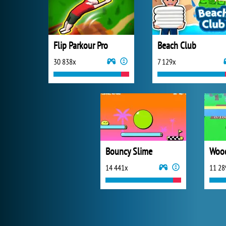
Flip Parkour Pro
Beach Club
30 838x
7 129x
Bouncy Slime
Wood
14 441x
11 28