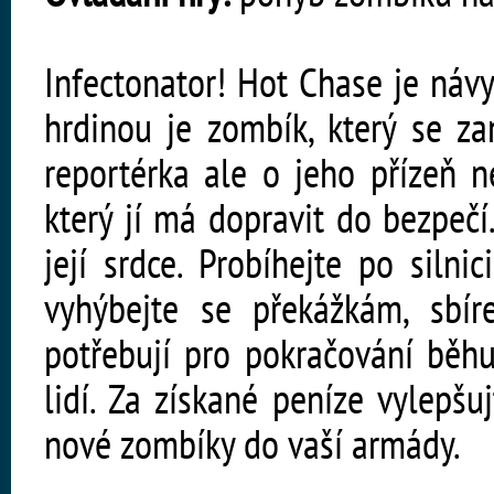
Infectonator! Hot Chase je návy
hrdinou je zombík, který se za
reportérka ale o jeho přízeň n
který jí má dopravit do bezpečí
její srdce. Probíhejte po siln
vyhýbejte se překážkám, sbír
potřebují pro pokračování běhu
lidí. Za získané peníze vylepš
nové zombíky do vaší armády.