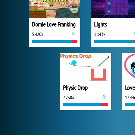
Domie Love Pranking
Lights
5 420x
1 143x
Physic Drop
Love
7 230x
17 44