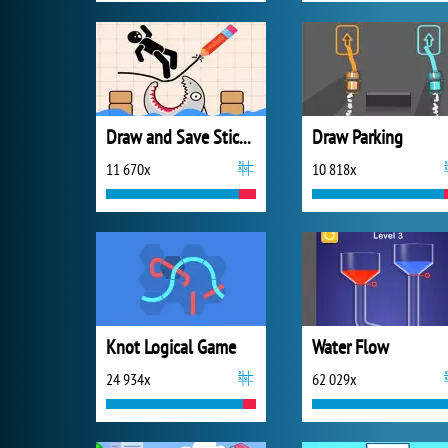
Draw and Save Stickman
Draw Parking
11 670x
10 818x
Knot Logical Game
Water Flow
24 934x
62 029x