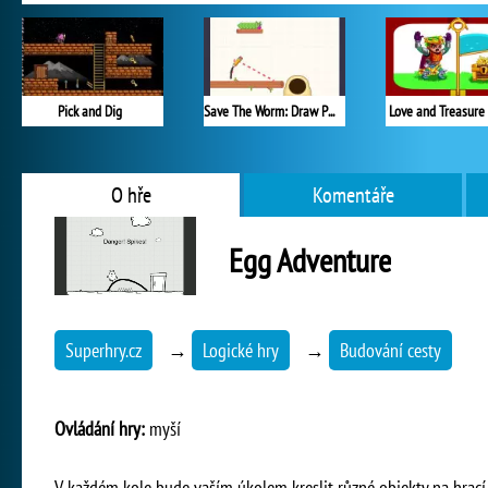
Pick and Dig
Save The Worm: Draw Puzzle
Love and Treasure
O hře
Komentáře
Egg Adventure
Superhry.cz
→
Logické hry
→
Budování cesty
Ovládání hry:
myší
V každém kole bude vaším úkolem kreslit různé objekty na hrací 