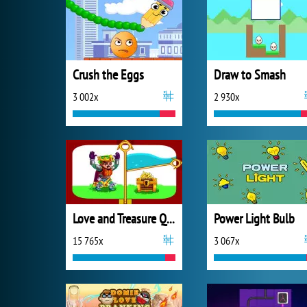
Crush the Eggs
Draw to Smash
3 002x
2 930x
Love and Treasure Quest
Power Light Bulb
15 765x
3 067x