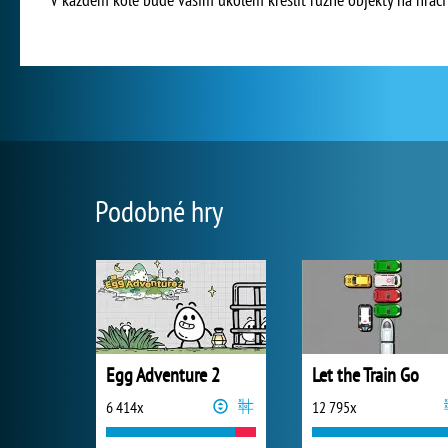
Podobné hry
Egg Adventure 2
Let the Train Go
6 414x
12 795x