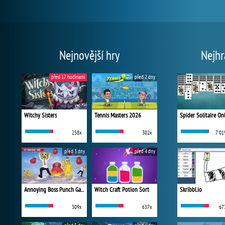
Nejnovější hry
Nejhr
před 17 hodinami
před 2 dny
Witchy Sisters
Tennis Masters 2026
Spider Solitaire On
258x
302x
7 01
před 3 dny
před 4 dny
Annoying Boss Punch Game
Witch Craft Potion Sort
Skribbl.io
309x
637x
67