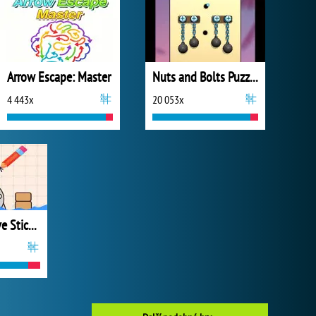
Arrow Escape: Master
Nuts and Bolts Puzzle
4 443x
20 053x
Draw and Save Stickman