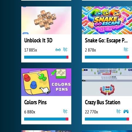
Unblock It 3D
Snake Go: Escape Puzzle
17 885x
2 878x
Colors Pins
Crazy Bus Station
6 880x
22 770x