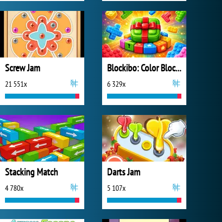
Screw Jam
Blockibo: Color Blocks
21 551x
6 329x
Stacking Match
Darts Jam
4 780x
5 107x