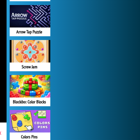
Arrow Tap Puzzle
Screw Jam
Blockibo: Color Blocks
x
Colors Pins