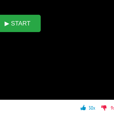
▶ START
30x
9