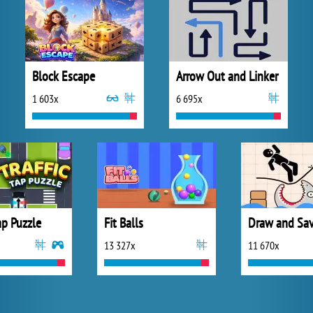
Block Escape
Arrow Out and Linker
1 603x
6 695x
Tap Puzzle
Fit Balls
13 327x
11 670x