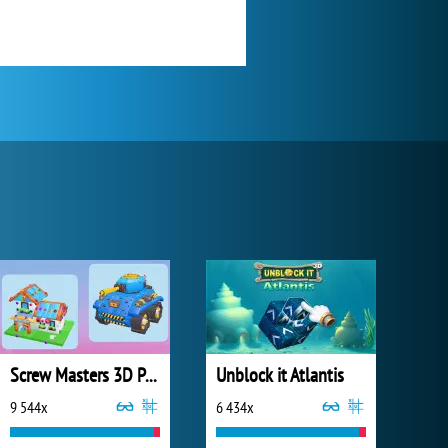
Screw Masters 3D Puzzle
Unblock it Atlantis
9 544x
6 434x