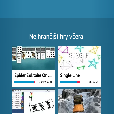
Nejhranější hry včera
Spider Solitaire Online
Single Line
7 019 925x
136 573x