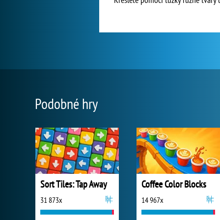
Podobné hry
Sort Tiles: Tap Away
Coffee Color Blocks
31 873x
14 967x