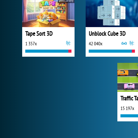
před 25 dny
Tape Sort 3D
Unblock Cube 3D
1 357x
42 040x
Traffic 
15 197x