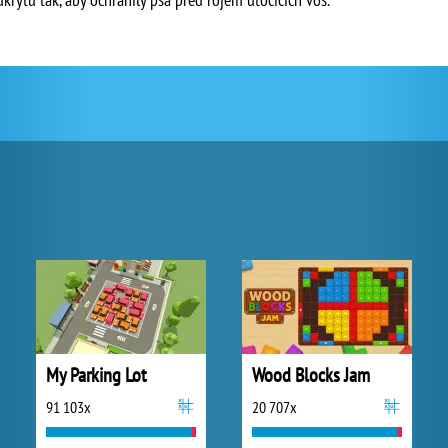
My Parking Lot
Wood Blocks Jam
91 103x
20 707x