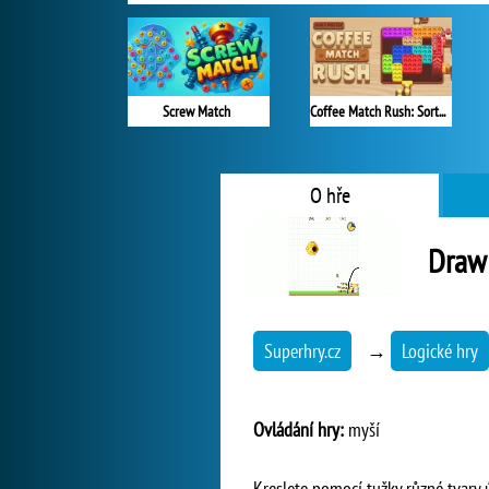
Screw Match
Coffee Match Rush: Sort Puzzle
O hře
Draw
Superhry.cz
→
Logické hry
Ovládání hry:
myší
Kreslete pomocí tužky různé tvary ú