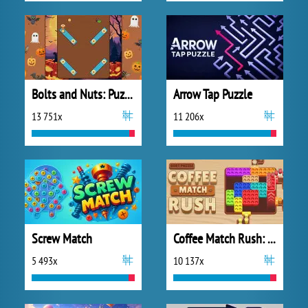
Bolts and Nuts: Puzzle
Arrow Tap Puzzle
13 751x
11 206x
Screw Match
Coffee Match Rush: Sort Puzzle
5 493x
10 137x