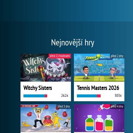
Nejnovější hry
před 21 hodinami
před 2 dny
Witchy Sisters
Tennis Masters 2026
262x
303x
před 3 dny
před 4 dny