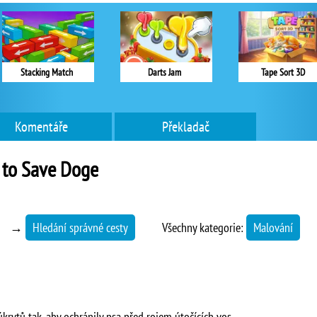
Stacking Match
Darts Jam
Tape Sort 3D
Komentáře
Překladač
 to Save Doge
→
Hledání správné cesty
Všechny kategorie:
Malování
krytů tak, aby ochránily psa před rojem útočících vos.