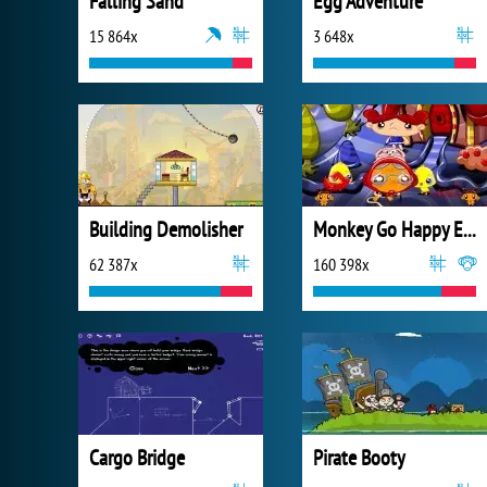
Falling Sand
Egg Adventure
15 864x
3 648x
Building Demolisher
Monkey Go Happy Eggs
62 387x
160 398x
Cargo Bridge
Pirate Booty