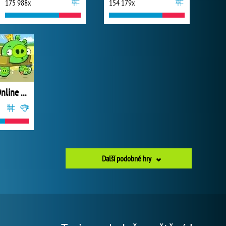
175 988x
154 179x
Bad Piggies Online 2017
Další podobné hry