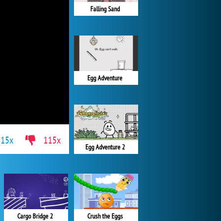
Falling Sand
Egg Adventure
615x
115x
Egg Adventure 2
Cargo Bridge 2
Crush the Eggs