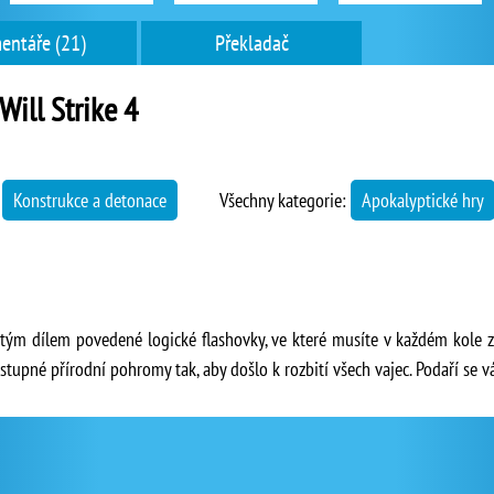
entáře (21)
Překladač
Will Strike 4
→
Konstrukce a detonace
Všechny kategorie:
Apokalyptické hry
čtvrtým dílem povedené logické flashovky, ve které musíte v každém kole 
stupné přírodní pohromy tak, aby došlo k rozbití všech vajec. Podaří se v