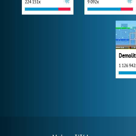
224 151x
9 092x
Demolit
1 126 942