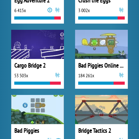
Egg Adventure 2
Crush the Eggs
6 415x
3 002x
Cargo Bridge 2
Bad Piggies Online 2018
53 503x
184 261x
Bad Piggies
Bridge Tactics 2