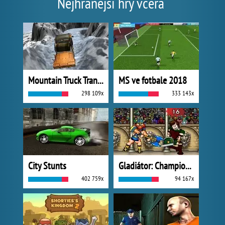
Nejhranější hry včera
Mountain Truck Transport
MS ve fotbale 2018
298 109x
333 143x
City Stunts
Gladiátor: Champions Sprint
402 759x
94 167x