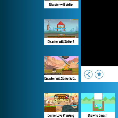
Disaster will strike
Disaster Will Strike 2
Disaster Will Strike 5: Defender
Domie Love Pranking
Draw to Smash