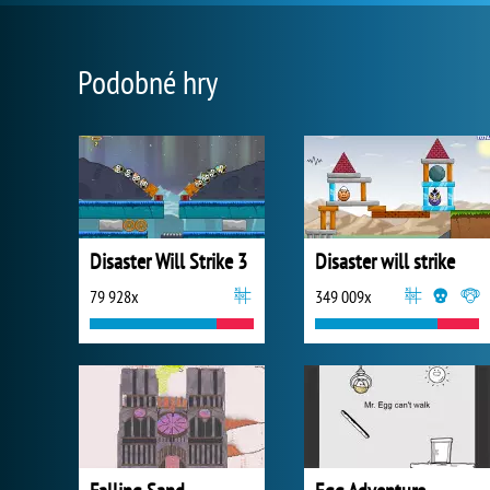
Podobné hry
Disaster Will Strike 3
Disaster will strike
79 928x
349 009x