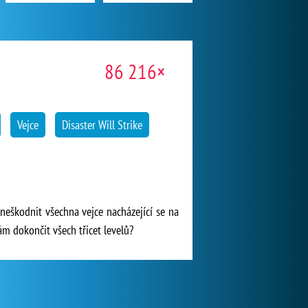
86 216×
Vejce
Disaster Will Strike
zneškodnit všechna vejce nacházející se na
ám dokončit všech třicet levelů?