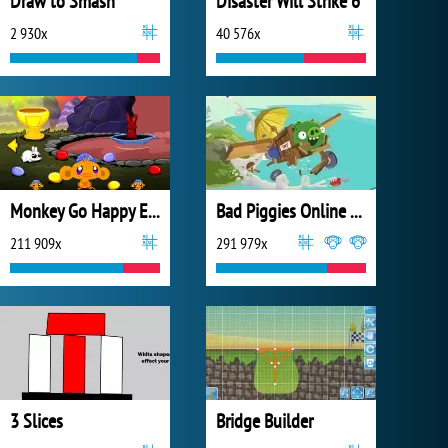
Draw to Smash
Disaster Will Strike 6
2 930x
40 576x
Monkey Go Happy Easter
Bad Piggies Online 2015
211 909x
291 979x
3 Slices
Bridge Builder