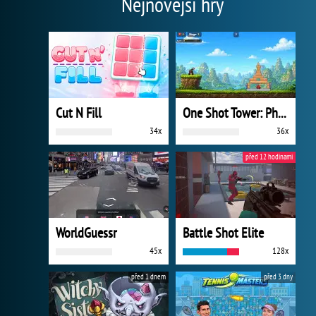
Nejnovější hry
Cut N Fill
One Shot Tower: Physics Destroyer
34x
36x
před 12 hodinami
WorldGuessr
Battle Shot Elite
45x
128x
před 1 dnem
před 3 dny