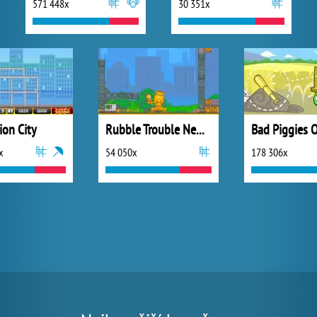
571 448x
30 351x
ion City
Rubble Trouble New York
x
54 050x
178 306x