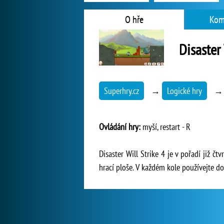
O hře
Kom
Disaster 
Superhry.cz
→
Logické hry
Ovládání hry:
myší, restart - R
Disaster Will Strike 4 je v pořadí již 
hrací ploše. V každém kole používejte do