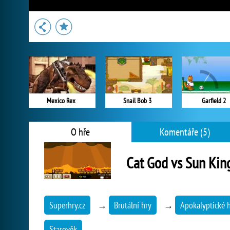
Mexico Rex
Snail Bob 3
Garfield 2
O hře
Komentáře (5)
Cat God vs Sun Kin
Superhry.cz
→
Brutální hry
→
Apokalyptické 
Starověk