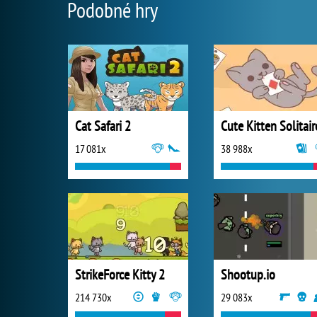
Podobné hry
Cat Safari 2
Cute Kitten Solitair
17 081x
38 988x
StrikeForce Kitty 2
Shootup.io
214 730x
29 083x