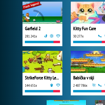
Garfield 2
Kitty Fun Care
281 241x
30 277x
StrikeForce Kitty League
Babička v ráji
144 651x
2 487 786x