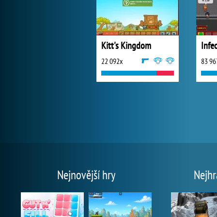
Kitt's Kingdom
Infe
22 092x
83 96
Nejnovější hry
Nejhr