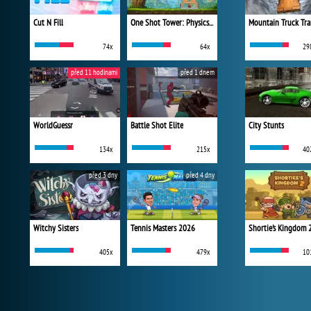
Cut N Fill
One Shot Tower: Physics Destroyer
Mountain Truck Tra
74x
64x
29
před 11 hodinami
před 1 dnem
WorldGuessr
Battle Shot Elite
City Stunts
134x
215x
40
před 3 dny
před 4 dny
Witchy Sisters
Tennis Masters 2026
Shortie's Kingdom 
405x
479x
10