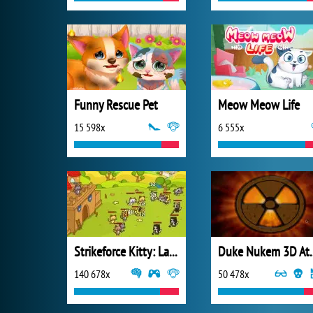
Funny Rescue Pet
Meow Meow Life
15 598x
6 555x
Strikeforce Kitty: Last Stand
Duke Nukem 
140 678x
50 478x