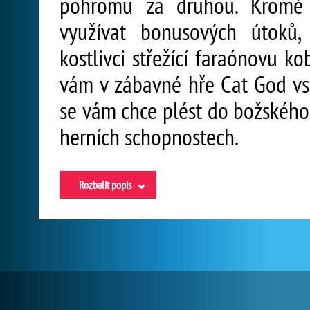
pohromu za druhou. Kromě 
využívat bonusových útoků, 
kostlivci střežící faraónovu ko
vám v zábavné hře Cat God vs 
se vám chce plést do božského
herních schopnostech.
Rozbalit popis