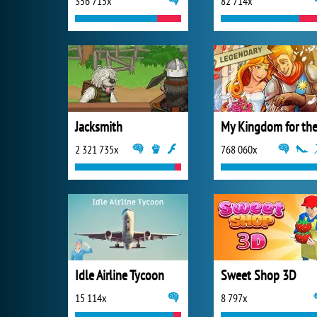
356 715x
82 714x
Jacksmith
2 321 735x
768 060x
Idle Airline Tycoon
Sweet Shop 3D
15 114x
8 797x