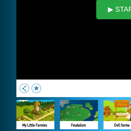
▶ STA
My Little Farmies
Feudalism
Ovčí farma