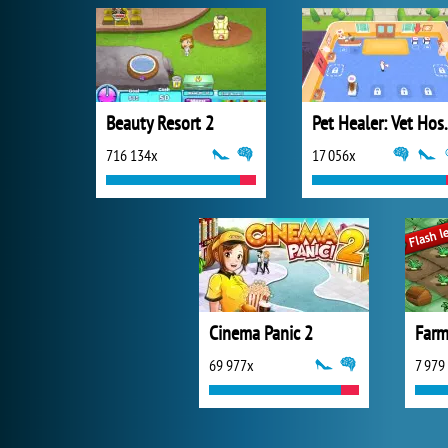
Beauty Resort 2
Pet Heal
716 134x
17 056x
Cinema Panic 2
Farm
69 977x
7 979