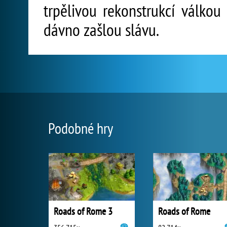
trpělivou rekonstrukcí válkou 
dávno zašlou slávu.
Podobné hry
Roads of Rome 3
Roads of Rome