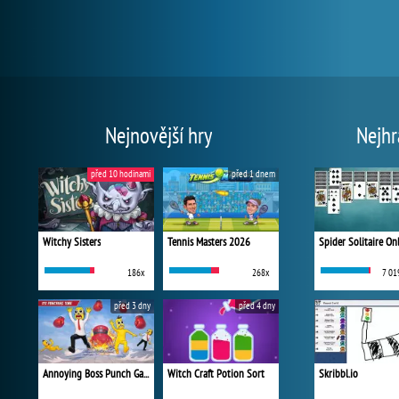
Nejnovější hry
Nejhr
před 10 hodinami
před 1 dnem
Witchy Sisters
Tennis Masters 2026
Spider Solitaire On
186x
268x
7 01
před 3 dny
před 4 dny
Annoying Boss Punch Game
Witch Craft Potion Sort
Skribbl.io