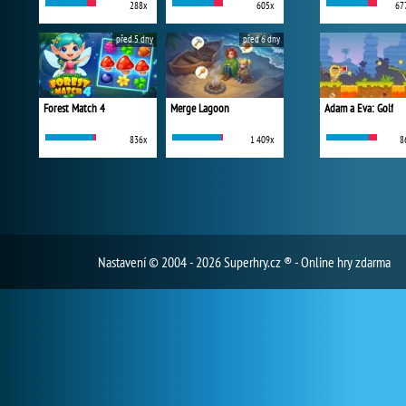
288x
605x
67
před 5 dny
před 6 dny
Forest Match 4
Merge Lagoon
Adam a Eva: Golf
836x
1 409x
8
Nastavení
© 2004 - 2026 Superhry.cz ® - Online hry zdarma