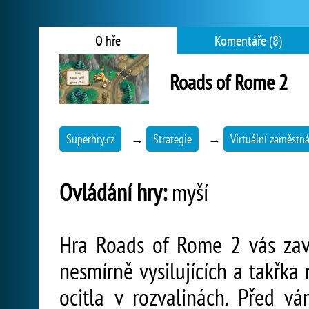
O hře
Komentáře (8)
Roads of Rome 2
Superhry.cz
→
Strategie
→
Virtuální zaměstn
Ovládání hry:
myší
Hra Roads of Rome 2 vás za
nesmírně vysilujících a takřka
ocitla v rozvalinách. Před vá