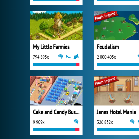
My Little Farmies
Feudalism
794 895x
2 000 405x
Cake and Candy Business Tycoon
Janes Hotel Mania
9 909x
326 832x