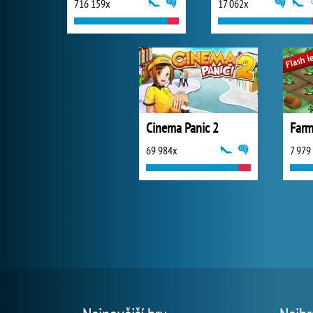
716 159x
17 062x
Cinema Panic 2
Farm
69 984x
7 979