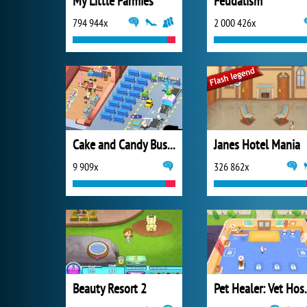
My Little Farmies
Feudalism
794 944x
2 000 426x
Cake and Candy Business Tycoon
Janes Hotel Mania
9 909x
326 862x
Beauty Resort 2
Pet Heal