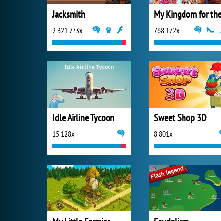
Jacksmith
2 321 773x
768 172x
Idle Airline Tycoon
Sweet Shop 3D
15 128x
8 801x