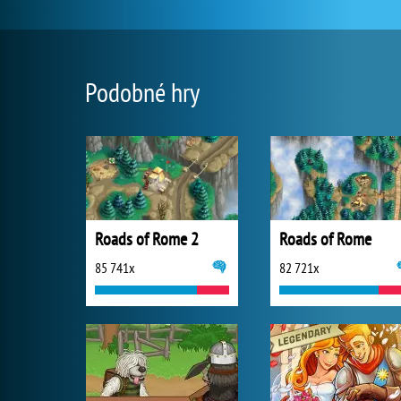
Podobné hry
Roads of Rome 2
Roads of Rome
85 741x
82 721x