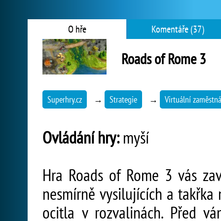
O hře
Komentáře (37)
Roads of Rome 3
Superhry.cz
→
Strategie
→
Virtuální zaměstn
Ovládání hry:
myší
Hra Roads of Rome 3 vás za
nesmírně vysilujících a takřka
ocitla v rozvalinách. Před vá