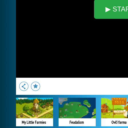
▶ STA
My Little Farmies
Feudalism
Ovčí farma