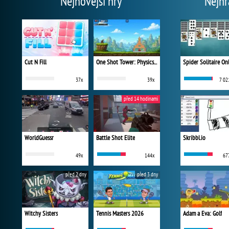
Nejnovější hry
Nejhr
Cut N Fill
One Shot Tower: Physics Destroyer
Spider Solitaire On
37x
39x
7 02
před 14 hodinami
WorldGuessr
Battle Shot Elite
Skribbl.io
49x
144x
67
před 2 dny
před 3 dny
Witchy Sisters
Tennis Masters 2026
Adam a Eva: Golf