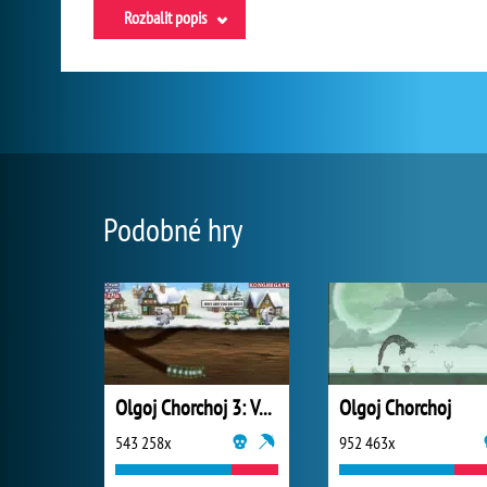
Rozbalit popis
Podobné hry
Olgoj Chorchoj 3: Vánoce
Olgoj Chorchoj
543 258x
952 463x