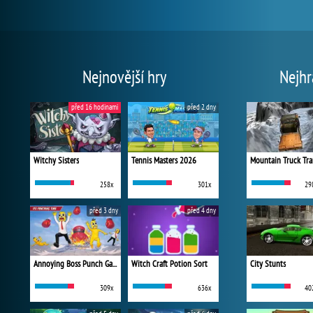
Nejnovější hry
Nejhr
před 16 hodinami
před 2 dny
Witchy Sisters
Tennis Masters 2026
Mountain Truck Tra
258x
301x
29
před 3 dny
před 4 dny
Annoying Boss Punch Game
Witch Craft Potion Sort
City Stunts
309x
636x
40