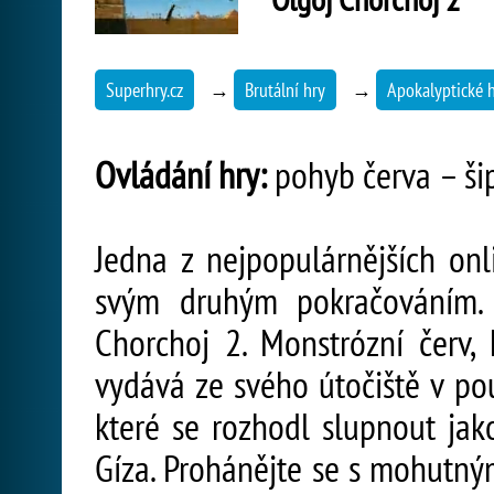
Superhry.cz
→
Brutální hry
→
Apokalyptické 
Ovládání hry:
pohyb červa – šip
Jedna z nejpopulárnějších onl
svým druhým pokračováním. 
Chorchoj 2. Monstrózní červ, 
vydává ze svého útočiště v pou
které se rozhodl slupnout jak
Gíza. Prohánějte se s mohut