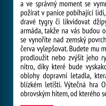
a ve správný moment se vymr
požírat v panice pobíhající lidi,
dravé tygry či likvidovat džíp
armáda, takže na vás budou ozb
se vynoříte nad zemský povrc
červa vylepšovat. Budete mu mo
prodloužit nebo zvýšit jeho r
nitro, díky které bude vyskak
oblohy dopravní letadla, kter
blízkém letišti. Výtečná hra
obrovským hitem, od kterého se