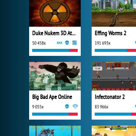
Duke Nukem 3D Atomic Edition
Effing Worms 2
50 458x
191 693x
Big Bad Ape Online
Infectonator 2
9 055x
83 966x