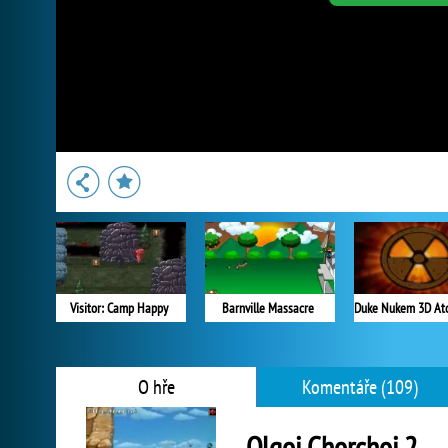
Visitor: Camp Happy
Barnville Massacre
O hře
Komentáře (109)
Olgoj Chorchoj 2