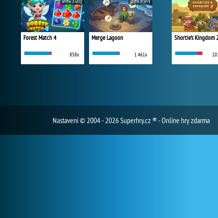
před 5 dny
před 6 dny
Forest Match 4
Merge Lagoon
Shortie's Kingdom 
858x
1 461x
10
Nastavení
© 2004 - 2026 Superhry.cz ® - Online hry zdarma