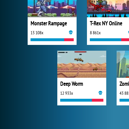
Monster Rampage
T-Rex NY Online
13 108x
8 861x
Deep Worm
Zomb
12 933x
43 88