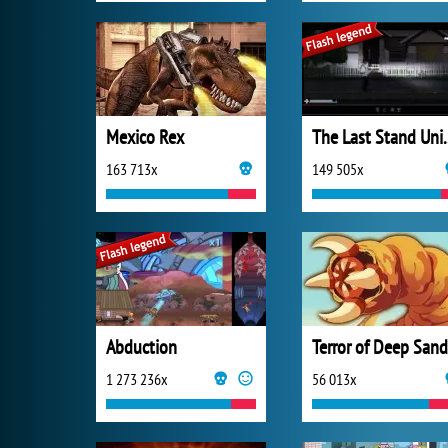
Mexico Rex
The Last S
163 713x
149 505x
Abduction
Terror of Deep Sand
1 273 236x
56 013x