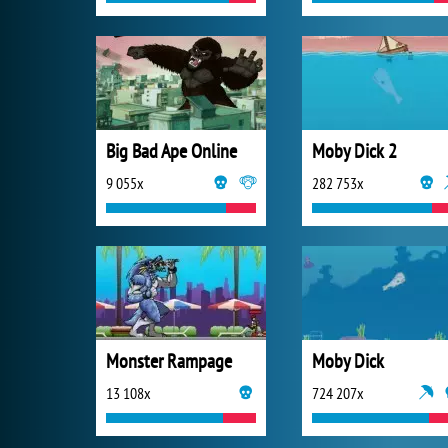
Big Bad Ape Online
Moby Dick 2
9 055x
282 753x
Monster Rampage
Moby Dick
13 108x
724 207x