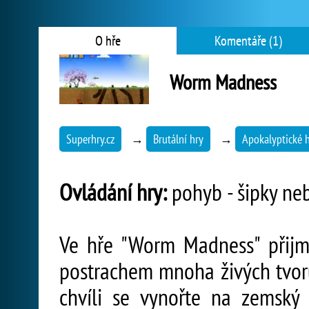
O hře
Komentáře (1)
Worm Madness
Superhry.cz
→
Brutální hry
→
Apokalyptické 
Ovládání hry:
pohyb - šipky ne
Ve hře "Worm Madness" přijmě
postrachem mnoha živých tvorů
chvíli se vynořte na zemský