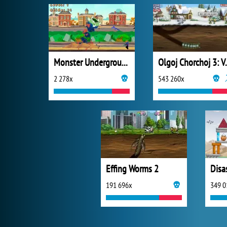
Monster Underground
Olgoj Ch
2 278x
543 260x
Effing Worms 2
Disas
191 696x
349 0