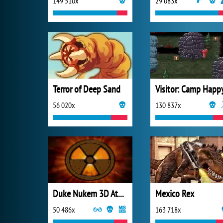
149 510x
29 083x
Terror of Deep Sand
Visitor: Camp Happ
56 020x
130 837x
Duke Nukem 3D Atomic Edition
Mexico Rex
50 486x
163 718x