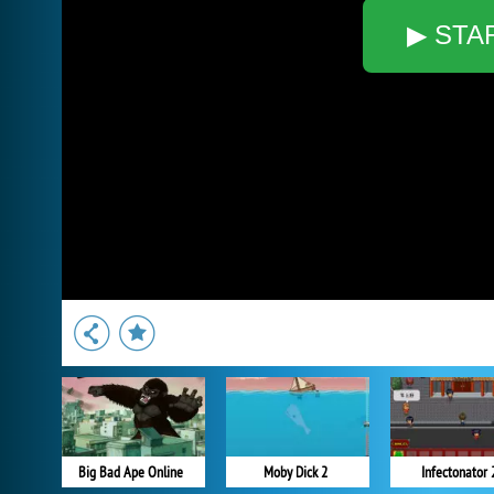
▶ STA
Big Bad Ape Online
Moby Dick 2
Infectonator 