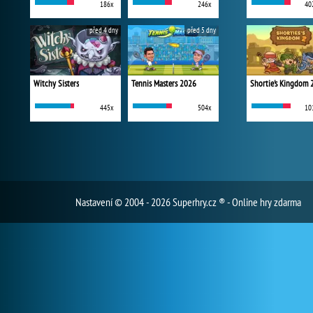
186x
246x
40
před 4 dny
před 5 dny
Witchy Sisters
Tennis Masters 2026
Shortie's Kingdom 
445x
504x
10
Nastavení
© 2004 - 2026 Superhry.cz ® - Online hry zdarma