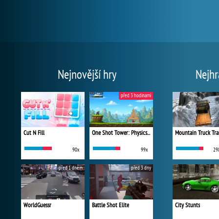
Nejnovější hry
Nejhr
před 3 hodinami
Cut N Fill
One Shot Tower: Physics Destroyer
Mountain Truck Tra
90x
99x
29
před 1 dnem
před 3 dny
WorldGuessr
Battle Shot Elite
City Stunts