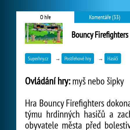
O hře
Komentáře (33)
Bouncy Firefighters
Superhry.cz
→
Postřehové hry
→
Hasiči
Ovládání hry:
myš nebo šipky
Hra Bouncy Firefighters dokona
týmu hrdinných hasičů a za
obyvatele města před bolesti