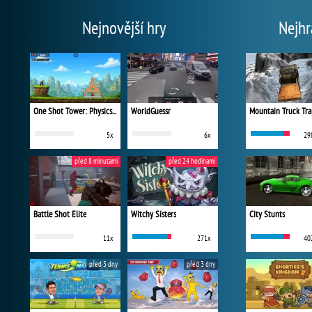
Nejnovější hry
Nejhr
One Shot Tower: Physics Destroyer
WorldGuessr
Mountain Truck Tra
5x
6x
29
před 8 minutami
před 24 hodinami
Battle Shot Elite
Witchy Sisters
City Stunts
11x
271x
40
před 3 dny
před 3 dny