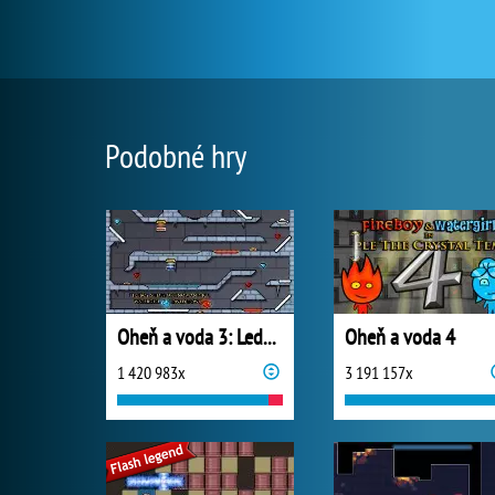
Podobné hry
Oheň a voda 3: Ledový chrám
Oheň a voda 4
1 420 983x
3 191 157x