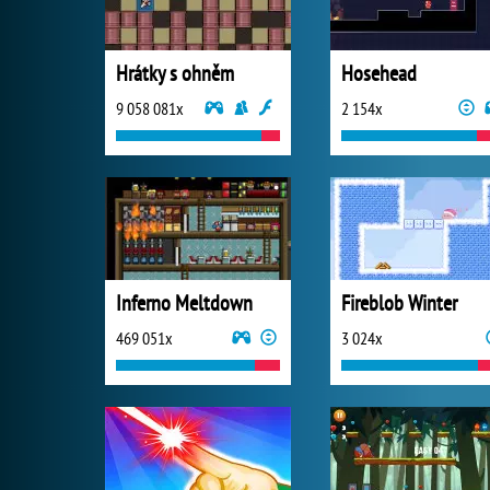
Hrátky s ohněm
Hosehead
9 058 081x
2 154x
Inferno Meltdown
Fireblob Winter
469 051x
3 024x