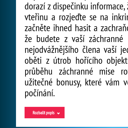
dorazí z dispečinku informace,
vteřinu a rozjeďte se na inkr
začněte ihned hasit a zachraň
že budete z vaší záchranné
nejodvážnějšího člena vaší j
oběti z útrob hořícího objek
průběhu záchranné mise ro
užitečné bonusy, které vám v
počínání.
Rozbalit popis