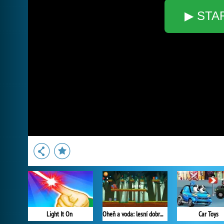
▶ STA
Light It On
Oheň a voda: lesní dobrodružství
Car Toys