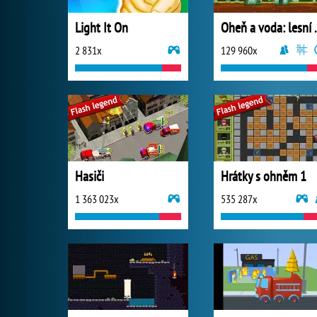
Light It On
Oheň a vod
2 831x
129 960x
Hasiči
Hrátky s ohněm 1
1 363 023x
535 287x