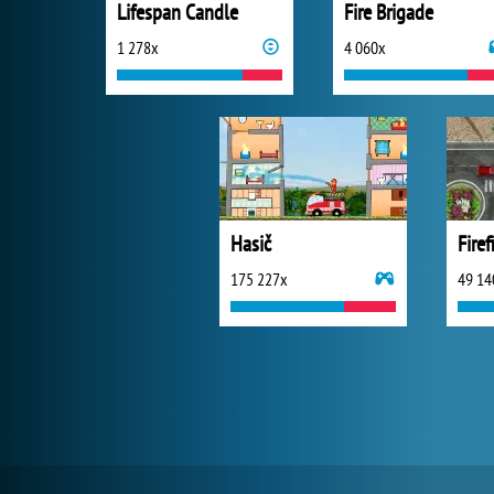
Lifespan Candle
Fire Brigade
1 278x
4 060x
Hasič
Firef
175 227x
49 14