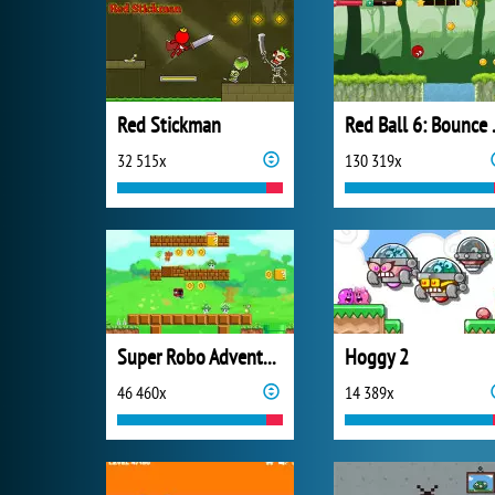
Red Stickman
Red B
32 515x
130 319x
Super Robo Adventure
Hoggy 2
46 460x
14 389x