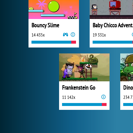
Bouncy Slime
Bab
14 435x
19 331x
Frankenstein Go
11 142x
234 7