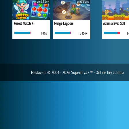
před 5 dny
před 6 dny
Forest Match 4
Merge Lagoon
Adam a Eva: Golf
850x
1 436x
8
Nastavení
© 2004 - 2026 Superhry.cz ® - Online hry zdarma