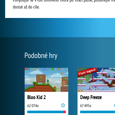
dostat až do cíle.
Podobné hry
Bloo Kid 2
Deep Freeze
62 074x
67 495x