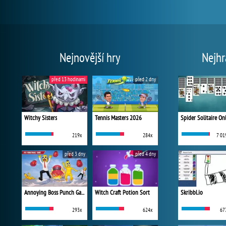
Nejnovější hry
Nejhr
před 13 hodinami
před 2 dny
Witchy Sisters
Tennis Masters 2026
Spider Solitaire On
219x
284x
7 01
před 3 dny
před 4 dny
Annoying Boss Punch Game
Witch Craft Potion Sort
Skribbl.io
293x
624x
67