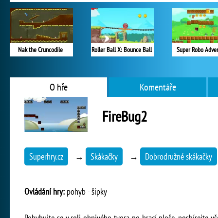
Nak the Cruncodile
Roller Ball X: Bounce Ball
Super Robo Adve
O hře
Komentáře
FireBug2
Superhry.cz
→
Skákačky
→
Dobrodružné skákačky
Ovládání hry:
pohyb - šipky
Pohybujte se v roli ohnivého tvora po hrací ploše, posbírejte v