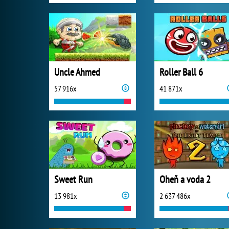
Uncle Ahmed
Roller Ball 6
57 916x
41 871x
Sweet Run
Oheň a voda 2
13 981x
2 637 486x