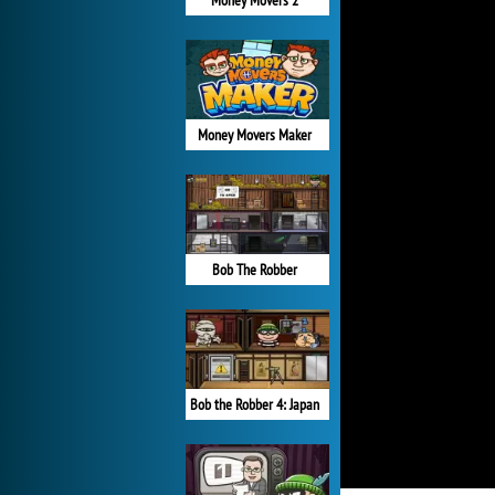
Money Movers 2
Money Movers Maker
Bob The Robber
Bob the Robber 4: Japan