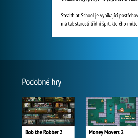
Stealth at School je vynikající postřeho
má tak starosti třídní šprt, kterého můž
Podobné hry
Bob the Robber 2
Money Movers 2