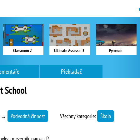
Classroom 2
Ultimate Assassin 3
Pyroman
omentáře
Překladač
at School
→
Podvodná činnost
Všechny kategorie:
Škola
ovky - mezerník, pauza - P