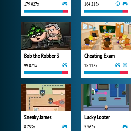
179 827x
164 215x
Bob the Robber 3
Cheating Exam
99 071x
18 112x
Sneaky James
Lucky Looter
8 753x
5 563x