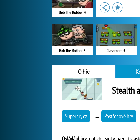
Bob The Robber 4
Bob the Robber 3
Classroom 3
O hře
K
Stealth 
Superhry.cz
→
Postřehové hry
Ovládání hry:
pohyb - šipky, házení vlašt