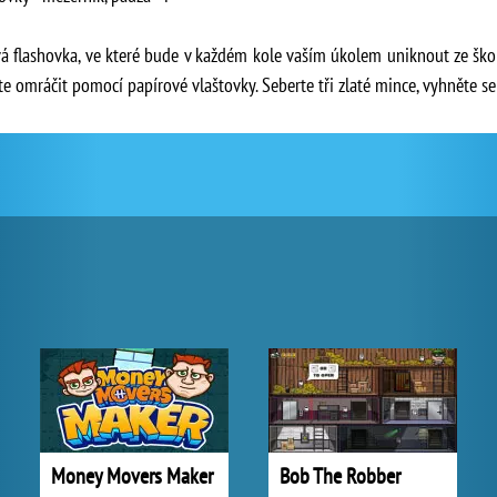
vá flashovka, ve které bude v každém kole vaším úkolem uniknout ze školn
ete omráčit pomocí papírové vlaštovky. Seberte tři zlaté mince, vyhněte s
Money Movers Maker
Bob The Robber