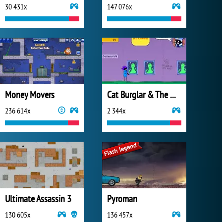
30 431x
147 076x
Money Movers
Cat Burglar & The Magic Museum
236 614x
2 344x
Ultimate Assassin 3
Pyroman
130 605x
136 457x