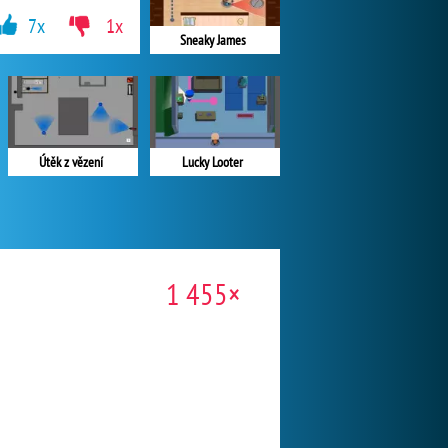
7x
1x
Sneaky James
Útěk z vězení
Lucky Looter
1 455×