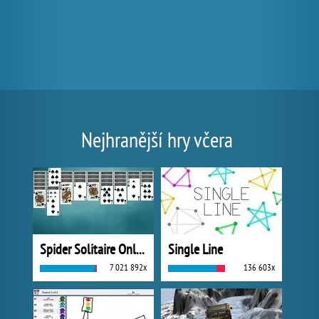
Nejhranější hry včera
Spider Solitaire Online
Single Line
7 021 892x
136 603x