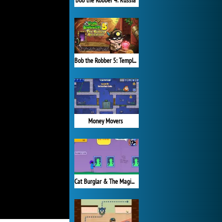
Bob the Robber 4: Russia
Bob the Robber 5: Temple Adventure
Money Movers
Cat Burglar & The Magic Museum