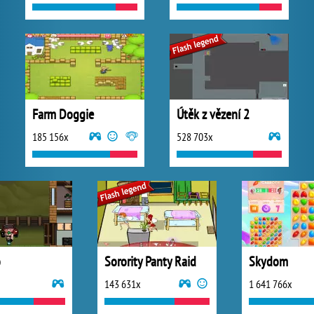
Farm Doggie
Útěk z vězení 2
185 156x
528 703x
o
Sorority Panty Raid
Skydom
143 631x
1 641 766x