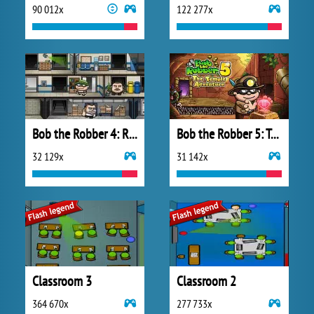
90 012x
122 277x
Bob the Robber 4: Russia
Bob the Robber 5: Temple Adventure
32 129x
31 142x
Classroom 3
Classroom 2
364 670x
277 733x