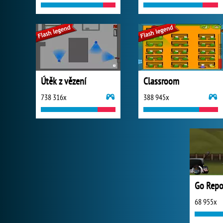
Útěk z vězení
Classroom
738 316x
388 945x
Go Rep
68 955x