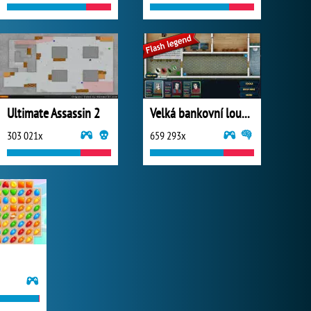
Ultimate Assassin 2
Velká bankovní loupež
303 021x
659 293x