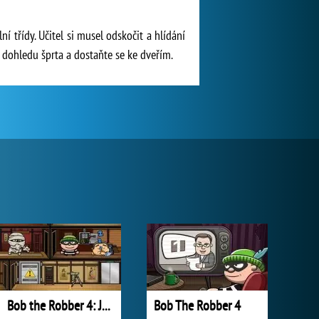
í třídy. Učitel si musel odskočit a hlídání
e dohledu šprta a dostaňte se ke dveřím.
Bob the Robber 4: Japan
Bob The Robber 4