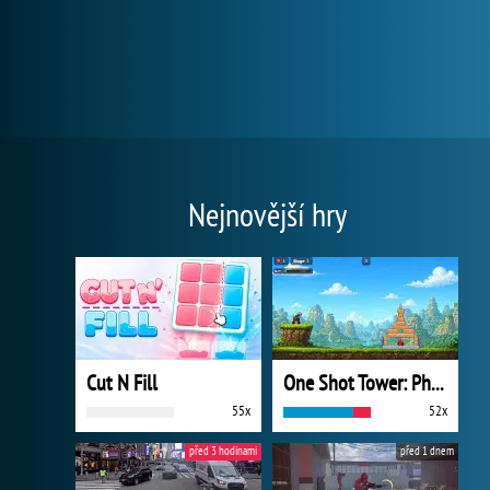
Nejnovější hry
Cut N Fill
One Shot Tower: Physics Destroyer
55x
52x
před 3 hodinami
před 1 dnem