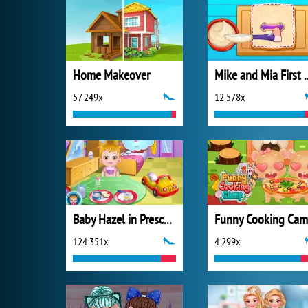
Home Makeover
Mike and Mia Fir
57 249x
12 578x
Baby Hazel in Preschool
Funny Cooking Ca
124 351x
4 299x