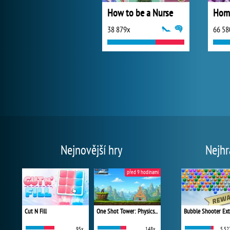
How to be a Nurse
38 879x
66 58
Nejnovější hry
Nejhr
před 9 hodinami
Cut N Fill
One Shot Tower: Physics Destroyer
Bubble Shooter Ex
95x
148x
5 52