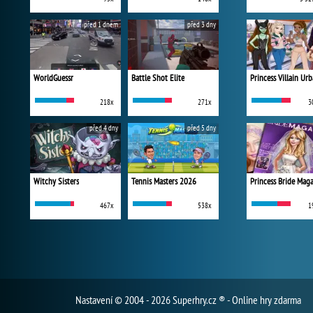
před 1 dnem
před 3 dny
WorldGuessr
Battle Shot Elite
218x
271x
3
před 4 dny
před 5 dny
Witchy Sisters
Tennis Masters 2026
Princess Bride Mag
467x
538x
1
Nastavení
© 2004 - 2026 Superhry.cz ® - Online hry zdarma