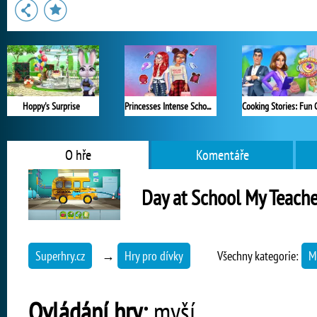
Hoppy's Surprise
Princesses Intense School Cleanup
O hře
Komentáře
Day at School My Teach
Superhry.cz
→
Hry pro dívky
Všechny kategorie:
M
Ovládání hry:
myší