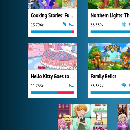
Cooking Stories: Fun Cafe Game
Northe
13 794x
36 369x
Hello Kitty Goes to School
Family Relics
11 763x
36 652x