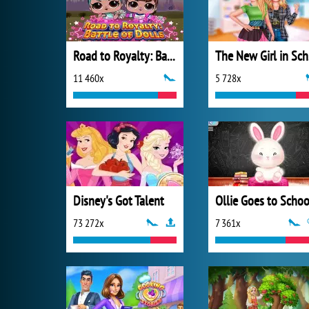
Road to Royalty: Battle of Dolls
T
11 460x
5 728x
Disney's Got Talent
Ollie Goes to Schoo
73 272x
7 361x