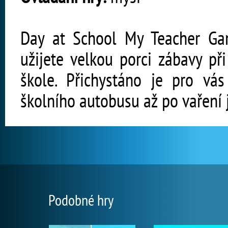
Day at School My Teacher Game
užijete velkou porci zábavy př
škole. Přichystáno je pro v
školního autobusu až po vaření j
Podobné hry