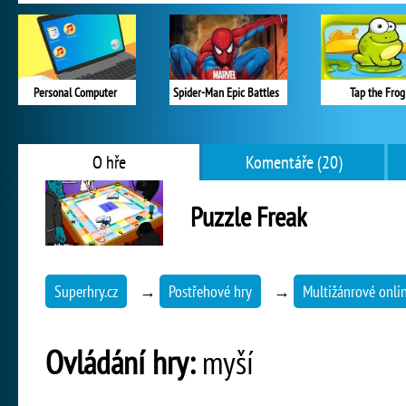
Personal Computer
Spider-Man Epic Battles
Tap the Frog
O hře
Komentáře (20)
Puzzle Freak
Superhry.cz
→
Postřehové hry
→
Multižánrové onli
Ovládání hry:
myší