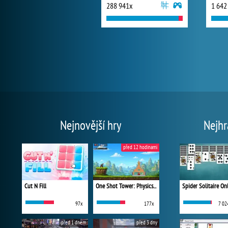
288 941x
1 642
Nejnovější hry
Nejhr
před 12 hodinami
Cut N Fill
One Shot Tower: Physics Destroyer
Spider Solitaire On
97x
177x
7 02
před 1 dnem
před 3 dny