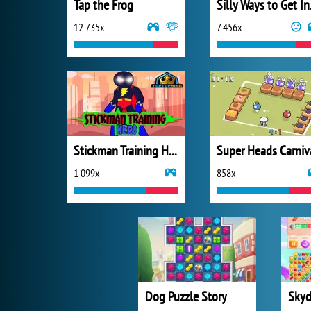
Tap the Frog
Sill
12 735x
7 456x
Stickman Training Hero
Super Heads Carniv
1 099x
858x
Dog Puzzle Story
Sky