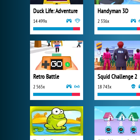
Duck Life: Adventure
Handyman 3D
14 499x
2 336x
Retro Battle
Squid Challenge 2
2 565x
18 743x