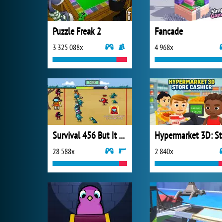
Puzzle Freak 2
Fancade
3 325 088x
4 968x
Survival 456 But It Impostor
28 588x
2 840x