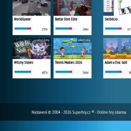
WorldGuessr
Battle Shot Elite
Skribbl.io
233x
286x
67
před 4 dny
před 5 dny
Witchy Sisters
Tennis Masters 2026
Adam a Eva: Golf
487x
566x
8
Nastavení
© 2004 - 2026 Superhry.cz ® - Online hry zdarma