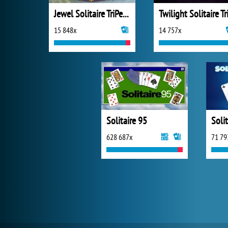
Jewel Solitaire TriPeaks
15 848x
14 757x
Solitaire 95
Solit
628 687x
71 79