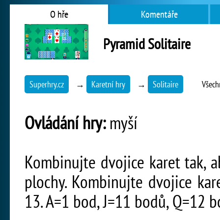
O hře
Komentáře
Pyramid Solitaire
Superhry.cz
→
Karetní hry
→
Solitaire
Všech
Ovládání hry:
myší
Kombinujte dvojice karet tak, a
plochy. Kombinujte dvojice kar
13. A=1 bod, J=11 bodů, Q=12 