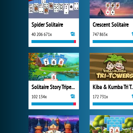
Spider Solitaire
Crescent Solitaire
40 206 671x
747 865x
Solitaire Story Tripeaks 4
Kiba & Kumba Tri
102 134x
172 731x