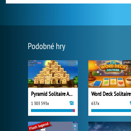
Podobné hry
před 2
Pyramid Solitaire Ancient Egypt
Word Deck Solitaire
1 303 593x
637x