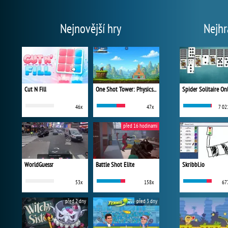
Nejnovější hry
Nejhr
Cut N Fill
One Shot Tower: Physics Destroyer
Spider Solitaire On
46x
47x
7 02
před 16 hodinami
WorldGuessr
Battle Shot Elite
Skribbl.io
53x
158x
67
před 2 dny
před 3 dny