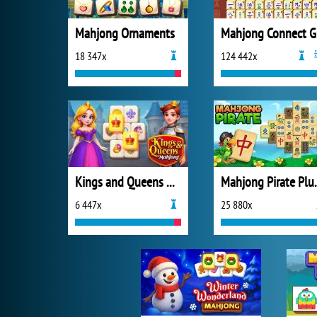
Mahjong Ornaments
M
18 347x
124 442x
Kings and Queens Mahjong
Mahjong Pi
6 447x
25 880x