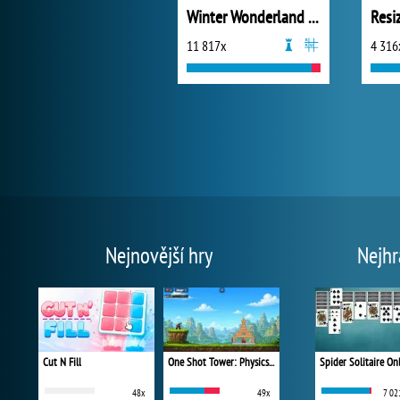
Winter Wonderland Mahjong
Resi
11 817x
4 316
Nejnovější hry
Nejhr
Cut N Fill
One Shot Tower: Physics Destroyer
Spider Solitaire On
48x
49x
7 02