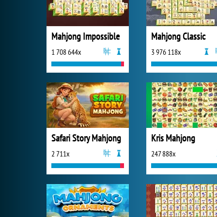
Mahjong Impossible
Mahjong Classic
1 708 644x
3 976 118x
Safari Story Mahjong
Kris Mahjong
2 711x
247 888x