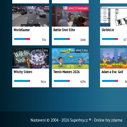
před 22 hodinami
WorldGuessr
Battle Shot Elite
Skribbl.io
55x
164x
67
před 2 dny
před 3 dny
Witchy Sisters
Tennis Masters 2026
Adam a Eva: Golf
361x
429x
8
Nastavení
© 2004 - 2026 Superhry.cz ® - Online hry zdarma