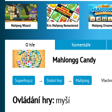
Mahjong Wizard
Kris Mahjong Remastered
Mahjong Ornam
O hře
Komentáře
MahJongg Candy
Superhry.cz
→
Stolní hry
→
Mahjong
Všechn
Ovládání hry:
myší