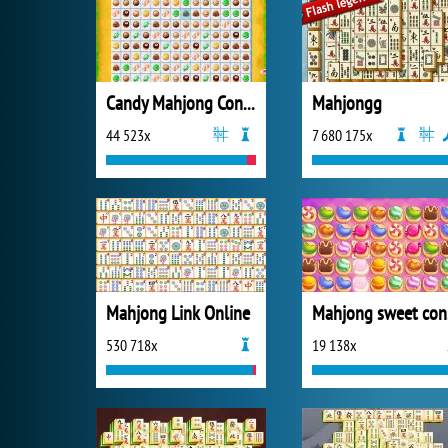
Candy Mahjong Connect
Mahjongg
44 523x
7 680 175x
Mahjong Link Online
Ma
530 718x
19 138x