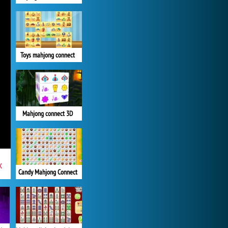
Toys mahjong connect
Mahjong connect 3D
x
Candy Mahjong Connect