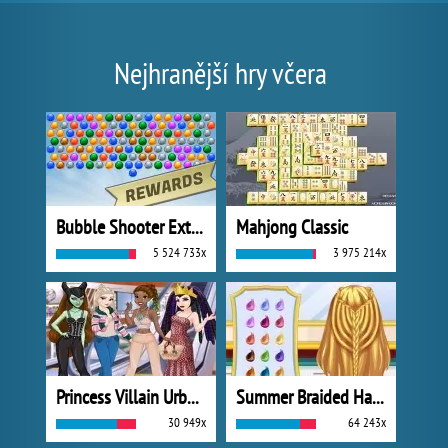
Nejhranější hry včera
Bubble Shooter Extreme
Mahjong Classic
5 524 733x
3 975 214x
Princess Villain Urban Outfitters Summer
Summer Braided Hairstyles
30 949x
64 243x