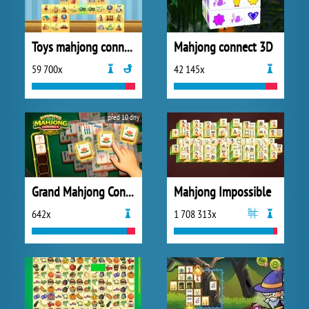
Toys mahjong connect
Mahjong connect 3D
59 700x
42 145x
před 10 dny
Grand Mahjong Connect
Mahjong Impossible
642x
1 708 313x