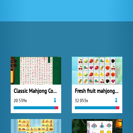
Classic Mahjong Connect
Fresh fruit mahjong connection
20 539x
32 053x