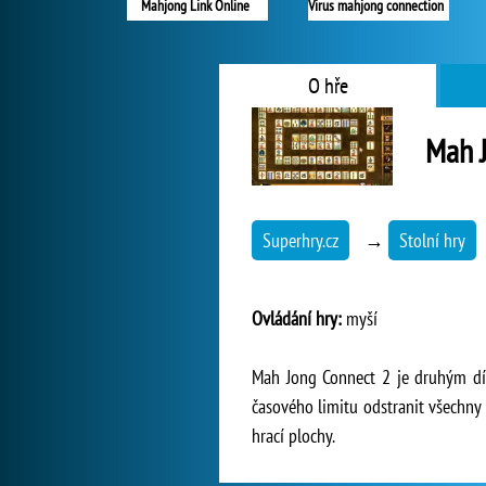
Mahjong Link Online
Virus mahjong connection
O hře
Mah 
Superhry.cz
→
Stolní hry
Ovládání hry:
myší
Mah Jong Connect 2 je druhým díl
časového limitu odstranit všechny 
hrací plochy.