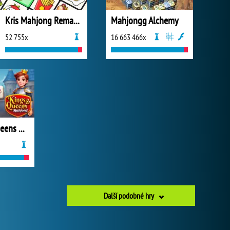
Kris Mahjong Remastered
Mahjongg Alchemy
52 755x
16 663 466x
Kings and Queens Mahjong
Další podobné hry