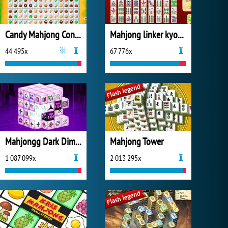
Candy Mahjong Connect
Mahjong linker kyodai game
44 495x
67 776x
Mahjongg Dark Dimensions
Mahjong Tower
1 087 099x
2 013 295x