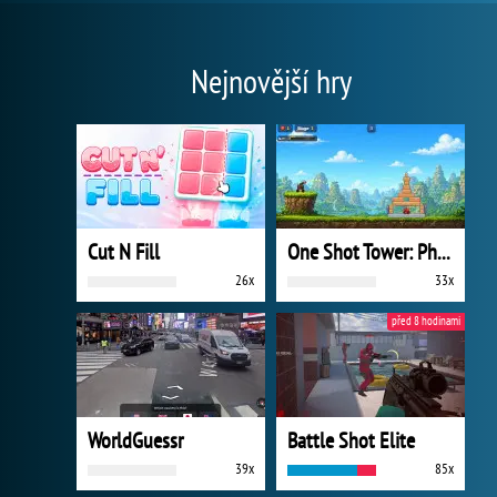
Nejnovější hry
Cut N Fill
One Shot Tower: Physics Destroyer
26x
33x
před 8 hodinami
WorldGuessr
Battle Shot Elite
39x
85x