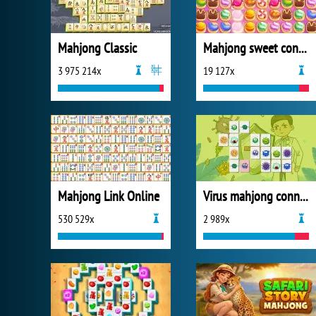
Mahjong Classic
Mahjong sweet connection
3 975 214x
19 127x
Mahjong Link Online
Virus mahjong connection
530 529x
2 989x