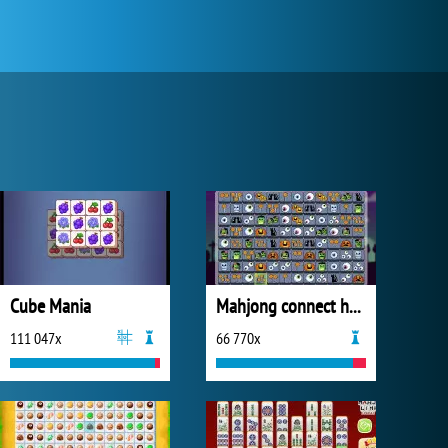
Cube Mania
Mahjong connect halloween
111 047x
66 770x