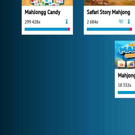
MahJongg Candy
Safari Story Mahjong
299 428x
2 684x
Mahjon
18 332x