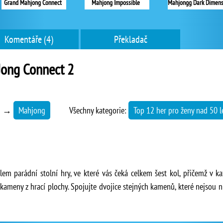
Grand Mahjong Connect
Mahjong Impossible
Komentáře (4)
Překladač
Jong Connect 2
→
Mahjong
Všechny kategorie:
Top 12 her pro ženy nad 50 l
em parádní stolní hry, ve které vás čeká celkem šest kol, přičemž v 
kameny z hrací plochy. Spojujte dvojice stejných kamenů, které nejsou n