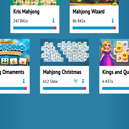
Kris Mahjong
Mahjong Wizard
247 841x
86 841x
g Ornaments
Mahjong Christmas
612 566x
6 437x