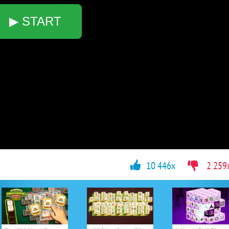
▶ START
10 446x
2 259