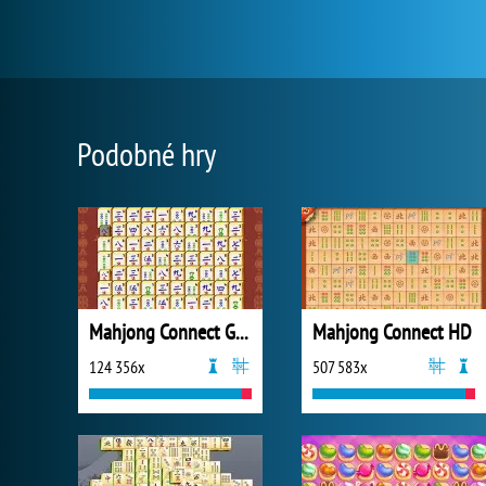
Podobné hry
Mahjong Connect Gold
Mahjong Connect HD
124 356x
507 583x