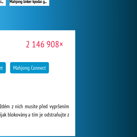
Mahjongg Dark Dimensions
Mahjong linker kyodai game
2 146 908×
et
Mahjong Connect
každém z nich musíte před vypršením
ijak blokovány a tím je odstraňujte z