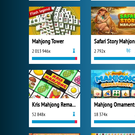
Mahjong Tower
Safari Story Mahjo
2 013 946x
2 792x
Kris Mahjong Remastered
Mahjong Ornament
52 848x
18 374x