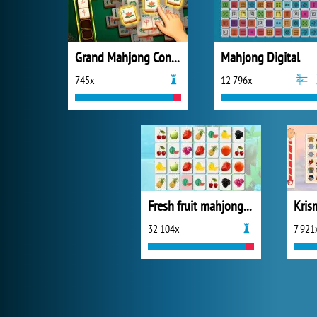
Grand Mahjong Connect
Mahjong Digital
745x
12 796x
Fresh fruit mahjong connection
Kris
32 104x
7 921