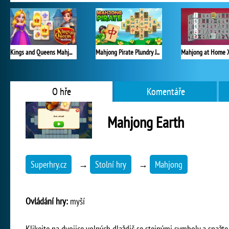
Kings and Queens Mahjong
Mahjong Pirate Plundry Journey
O hře
Komentáře
Mahjong Earth
Superhry.cz
→
Stolní hry
→
Mahjong
Ovládání hry:
myší
Klikejte na dvojice volných dlaždič se stejnými symboly a snažte