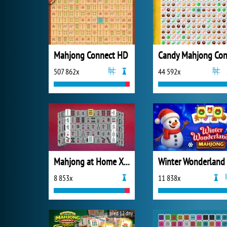
Mahjong Connect HD
507 862x
44 592x
Mahjong at Home Xmas Edition
8 853x
11 838x
před 12 dny