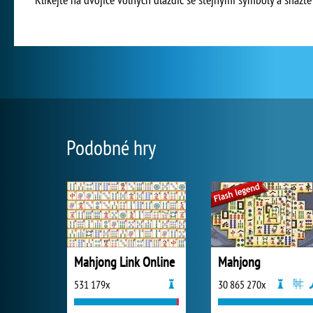
Podobné hry
Mahjong Link Online
Mahjong
531 179x
30 865 270x