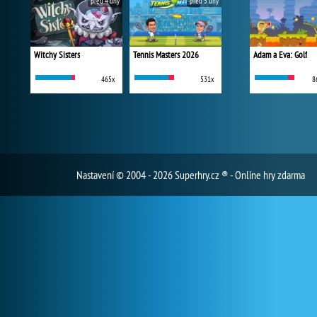
před 4 dny
před 5 dny
Witchy Sisters
Tennis Masters 2026
Adam a Eva: Golf
465x
531x
8
Nastavení
© 2004 - 2026 Superhry.cz ® - Online hry zdarma