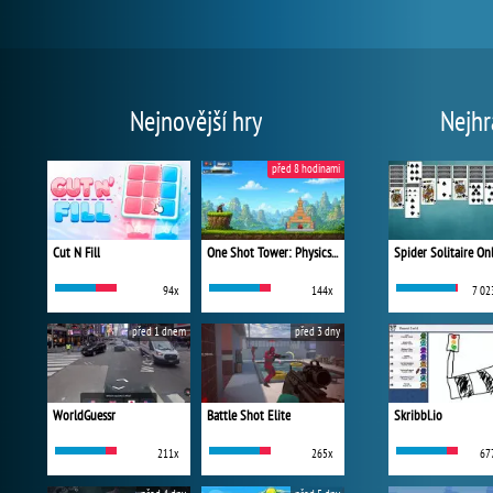
Nejnovější hry
Nejhr
před 8 hodinami
Cut N Fill
One Shot Tower: Physics Destroyer
Spider Solitaire On
94x
144x
7 02
před 1 dnem
před 3 dny
WorldGuessr
Battle Shot Elite
Skribbl.io
211x
265x
67